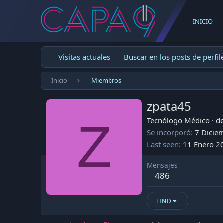
INICIO
Visitas actuales
Buscar en los posts de perfil
Inicio
Miembros
zpata45
Z
Tecnólogo Médico
·
d
Se incorporó
7 Dicie
Last seen
11 Enero 2
Mensajes
486
FIND