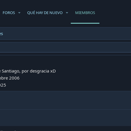
FOROS
QUÉ HAY DE NUEVO
MIEMBROS
es
e
Santiago, por desgracia xD
mbre 2006
025