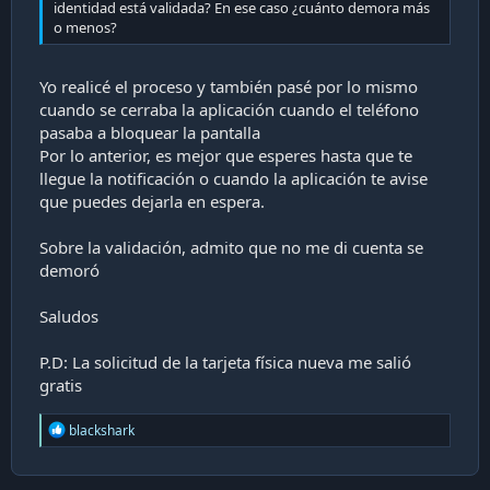
identidad está validada? En ese caso ¿cuánto demora más
o menos?
Yo realicé el proceso y también pasé por lo mismo
cuando se cerraba la aplicación cuando el teléfono
pasaba a bloquear la pantalla
Por lo anterior, es mejor que esperes hasta que te
llegue la notificación o cuando la aplicación te avise
que puedes dejarla en espera.
Sobre la validación, admito que no me di cuenta se
demoró
Saludos
P.D: La solicitud de la tarjeta física nueva me salió
gratis
R
blackshark
e
a
c