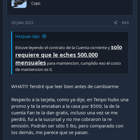
n
Capo
s
:
28 Julio 2023
#43
HxxJuan dijo:
solo
Estuve leyendo el contrato de la Cuenta corriente y
requiere que le eches 500.000
mensuales
para mantencion, cumplido eso el costo
de mantencion es 0.
WHAT!!! Tendré que leer bien antes de cambiarme
Respecto a la tarjeta, como ya dije, en Tenpo hubo una
promo y te la enviaban a la casa por $500; la de la
cuenta Fan te la dan gratis, incluso una vez se me
perdió, fui a la sucursal y no me cobraron la re
emisión. Podrán ser sólo 5 lks, pero comparado con
los demás, me parece que se pasan.