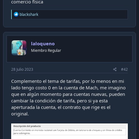
comercio física
i
ó
R
blackshark
n
e
a
c
t
i
laloqueno
o
n
Miembro Regular
s
:
28 Julio 2023
#42
Complemento el tema de tarifas, por lo menos en mi
lado tengo costo 0 en la cuenta de Mach, me imagino
que en algún momento para cuentas nuevas, pueden
cambiar la condición de tarifa, pero si ya esta
aperturada la cuenta, el contrato que rige es el
original.