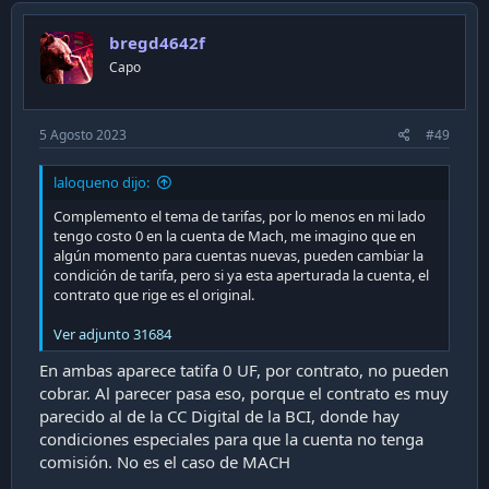
t
i
bregd4642f
o
n
Capo
s
:
5 Agosto 2023
#49
laloqueno dijo:
Complemento el tema de tarifas, por lo menos en mi lado
tengo costo 0 en la cuenta de Mach, me imagino que en
algún momento para cuentas nuevas, pueden cambiar la
condición de tarifa, pero si ya esta aperturada la cuenta, el
contrato que rige es el original.
Ver adjunto 31684
En ambas aparece tatifa 0 UF, por contrato, no pueden
cobrar. Al parecer pasa eso, porque el contrato es muy
parecido al de la CC Digital de la BCI, donde hay
condiciones especiales para que la cuenta no tenga
comisión. No es el caso de MACH