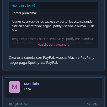
HxxJuan dijo:
Primer problema:
A unos cuantos (de los cuales soy parte) les está saltando
este error al tratar de pagar Spotify usando la nueva CC de
Mach:
Tengo el problema hace 2 semanas y Spotify me manda a
hablar con Mach, mientras que Mach me manda a hablar
Haz clic para expandir...
con Spotify.
Cuento corto terminé pagando con la nunca bien
Crea una cuenta con PayPal. Asocia Mach a PayPal y
ponderada cuenta vista con visa debito del trabajo
luego paga Spotify via PayPal.
mientras Mach y Spotify juegan al Ping Pong con el
problemilla.
Makilais
M
Capo
16 Agosto 2023
#60