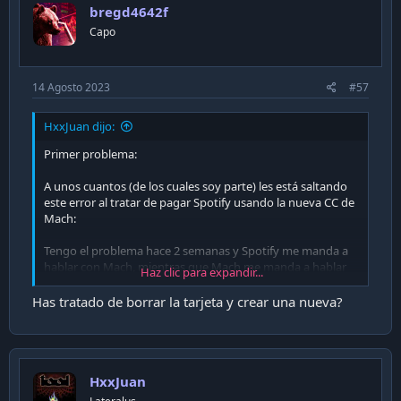
bregd4642f
Capo
14 Agosto 2023
#57
HxxJuan dijo:
Primer problema:
A unos cuantos (de los cuales soy parte) les está saltando
este error al tratar de pagar Spotify usando la nueva CC de
Mach:
Tengo el problema hace 2 semanas y Spotify me manda a
hablar con Mach, mientras que Mach me manda a hablar
Haz clic para expandir...
con Spotify.
Has tratado de borrar la tarjeta y crear una nueva?
Cuento corto terminé pagando con la nunca bien
ponderada cuenta vista con visa debito del trabajo
mientras Mach y Spotify juegan al Ping Pong con el
problemilla.
HxxJuan