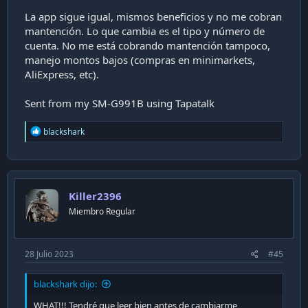
La app sigue igual, mismos beneficios y no me cobran
mantención. Lo que cambia es el tipo y número de
cuenta. No me está cobrando mantención tampoco,
manejo montos bajos (compras en minimarkets,
AliExpress, etc).
Sent from my SM-G991B using Tapatalk
R
blackshark
e
a
c
t
i
Killer2396
o
n
Miembro Regular
s
:
28 Julio 2023
#45
blackshark dijo:
WHAT!!! Tendré que leer bien antes de cambiarme