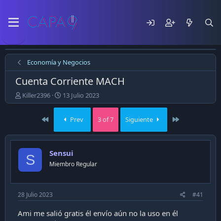
Economía y Negocios
Cuenta Corriente MACH
E
F
Killer2396
13 Julio 2023
m
e
p
c
First
Last
Prev
3 of 7
Siguiente
e
h
z
a
ó
d
e
e
Sensui
S
l
p
Miembro Regular
t
u
e
b
m
l
a
i
28 Julio 2023
#41
c
a
Ami me salió gratis él envío aún no la uso en él
c