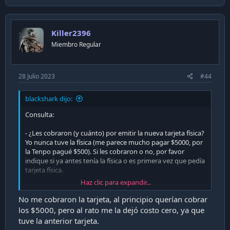
Killer2396
Miembro Regular
28 Julio 2023
#44
blackshark dijo:
Consulta:
- ¿Les cobraron (y cuánto) por emitir la nueva tarjeta física?
Yo nunca tuve la física (me parece mucho pagar $5000, por
la Tenpo pagué $500). Si les cobraron o no, por favor
indique si ya antes tenía la física o es primera vez que pedía
tarjeta física.
Haz clic para expandir...
- ¿Al cambiar a Cta Cte Mach la app sigue siendo la misma?
No me cobraron la tarjeta, al principio querían cobrar
Gracias
los $5000, pero al rato me la dejó costo cero, ya que
tuve la anterior tarjeta.