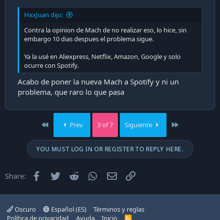
HxxJuan dijo:
Contra la opinion de Mach de no realizar eso, lo hice, sin
embargo 10 dias despues el problema sigue.
Ya la usé en Aliexpress, Netflix, Amazon, Google y solo
ocurre con Spotify.
Acabo de poner la nueva Mach a Spotify y ni un
problema, que raro lo que pasa
First
Last
Prev
3 of 7
Siguiente
YOU MUST LOG IN OR REGISTER TO REPLY HERE.
Facebook
Twitter
Reddit
WhatsApp
Email
Enlace
Share:
Oscuro
Español (ES)
Términos y reglas
Política de privacidad
Ayuda
Inicio
R