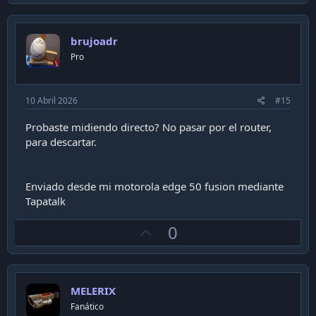
v
o
brujoadr
t
Pro
e
10 Abril 2026
#15
Probaste midiendo directo? No pasar por el router,
para descartar.
Enviado desde mi motorola edge 50 fusion mediante
Tapatalk
U
0
p
v
o
MELERIX
t
Fanático