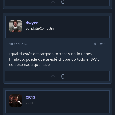
U
0
p
v
o
dwyer
t
Sonidista-Computin
e
10 Abril 2026
#11
Igual si estás descargado torrent y no lo tienes
limitado, puede que te esté chupando todo el BW y
con eso nada que hacer
U
0
p
v
o
CR1S
t
Capo
e