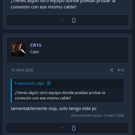
¿Tienes algún otro equipo donde puedas probar la
conexión con ese mismo cable?
U
0
p
v
o
CR1S
t
Capo
e
10 Abril 2026
#14
FranciscoCL dijo:
¿Tienes algún otro equipo donde puedas probar la
conexión con ese mismo cable?
lamentablemente nop, solo tengo este pc
Última modificación:
10 Abril 2026
U
0
p