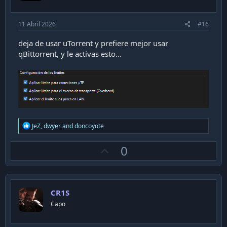
e
11 Abril 2026
#16
deja de usar uTorrent y prefiere mejor usar
qBittorrent, y le activas esto...
R
JeZ
,
dwyer
and
doncoyote
e
a
U
0
c
t
p
i
v
o
n
o
s
CR1S
t
:
Capo
e