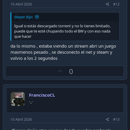
10 Abril 2026
#12
dwyer dijo:
Igual si estás descargado torrent y no lo tienes limitado,
puede que te esté chupando todo el BW y con eso nada
que hacer
da lo mismo , estaba viendo un stream abri un juego
masmenos pesado , se desconecto el net y steam y
volvio a los 2 segundos
U
0
p
v
o
FranciscoCL
t
-_-
e
10 Abril 2026
#13