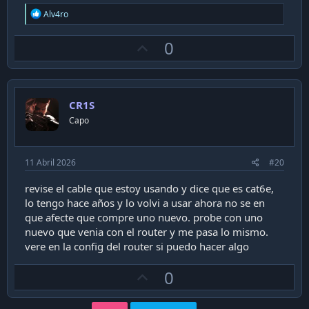
Ver adjunto 47024
R
Alv4ro
el cable largo que estoy usando
e
creo que ambos son cat5, aunque no se si cambiaria con
a
U
un cat6 o superior tendria que probar
0
c
probe con 2 streams en 720p y descargando en torrent y
t
p
no tengo el problema de desconexion pero en 1080p se
i
v
o
desconecta asi que tambien es posible que mi notebook
n
o
no lo aguante y pase que se sature y desconecte
s
CR1S
t
:
Capo
e
11 Abril 2026
#20
revise el cable que estoy usando y dice que es cat6e,
lo tengo hace años y lo volvi a usar ahora no se en
que afecte que compre uno nuevo. probe con uno
nuevo que venia con el router y me pasa lo mismo.
vere en la config del router si puedo hacer algo
U
0
p