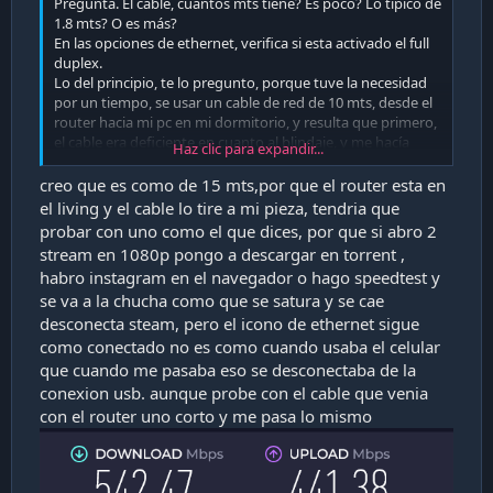
Pregunta. El cable, cuantos mts tiene? Es poco? Lo típico de
1.8 mts? O es más?
En las opciones de ethernet, verifica si esta activado el full
duplex.
Lo del principio, te lo pregunto, porque tuve la necesidad
por un tiempo, se usar un cable de red de 10 mts, desde el
router hacia mi pc en mi dormitorio, y resulta que primero,
el cable era deficiente en cuanto al blindaje, y me hacía
Haz clic para expandir...
literalmente lo mismo de tu pregunta. Después cambié el
cable, pero ésta vez, como lo mande a hacer, quedaron
creo que es como de 15 mts,por que el router esta en
malos los conectores, y lo mismo, caídas de Internet.
el living y el cable lo tire a mi pieza, tendria que
Al final, compré cable de la marca ugreen, con muy buen
probar con uno como el que dices, por que si abro 2
blindaje y conectores se calidad. Nunca más caídas o
stream en 1080p pongo a descargar en torrent ,
problemas de conexión.
habro instagram en el navegador o hago speedtest y
se va a la chucha como que se satura y se cae
Enviado desde mi SM-S918B mediante Tapatalk
desconecta steam, pero el icono de ethernet sigue
como conectado no es como cuando usaba el celular
que cuando me pasaba eso se desconectaba de la
conexion usb. aunque probe con el cable que venia
con el router uno corto y me pasa lo mismo