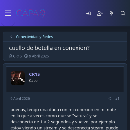
Conectividad y Redes
cuello de botella en conexion?
E
F
CR1S
9 Abril 2026
m
e
p
c
e
h
CR1S
z
a
Capo
ó
d
e
e
l
p
t
u
9 Abril 2026
#1
e
b
m
l
buenas, tengo una duda con mi conexion en mi note
a
i
en la que a veces como que se "satura" y se
c
desconecta de 1 a 2 segundos y vuelve. por ejemplo
a
estoy viendo un stream y se desconecta steam. puede
c