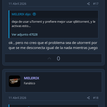
11 Abril 2026
#17
MELERIX dijo:
deja de usar uTorrent y prefiere mejor usar qBittorrent, y le
activas esto...
Ver adjunto 47028
ok , pero no creo que el problema sea de utorrent por
que se me desconecta igual de la nada mientras juego
U
0
p
v
o
MELERIX
t
Fanático
e
11 Abril 2026
#18