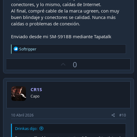
conectores, y lo mismo, caídas de Internet.
Al final, compré cable de la marca ugreen, con muy
buen blindaje y conectores se calidad. Nunca más
caídas o problemas de conexión.
Enviado desde mi SM-S918B mediante Tapatalk
R
Softripper
e
a
U
0
c
t
p
i
v
o
n
o
s
CR1S
t
:
Capo
e
10 Abril 2026
#10
Drinkas dijo: