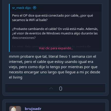
sr_meck dijo:
Pero el OP dice que está conectado por cable, ¿por qué
sacamos la WiFi al baile?
¿Probaste cambiando el cable? En volá está malo. Además,
¿el visor de eventos de Windows muestra algo durante las
desconexiones?
Lo otro: deja unos ping corriendo, uno a tu puerta de
Haz clic para expandir...
enlace y otro a 8.8.8.8. Entonces, si tu conexión se cae y se
caen ambos ping, el problema está en tu casa. Ahora, si se
mmm probare que tal, literal llevo 1 semana con el
cae el ping a 8.8.8.8 pero no el ping hacia la puerta de
internet, pero el cable que estoy usando igual era
enlace, el problema está fuera de la casa y tienes que verlo
viejo, pero como dije lo tengo por mientras por que
con tu proveedor.
necesito encargar uno largo que llegue a mi pc desde
el living
Saludines.
U
0
p
v
o
brujoadr