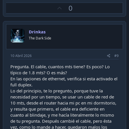
U
0
p
v
o
Drinkas
t
The Dark Side
e
10 Abril 2026
#9
Pregunta. El cable, cuantos mts tiene? Es poco? Lo
típico de 1.8 mts? O es más?
En las opciones de ethernet, verifica si esta activado el
full duplex.
Lo del principio, te lo pregunto, porque tuve la
necesidad por un tiempo, se usar un cable de red de
10 mts, desde el router hacia mi pc en mi dormitorio,
y resulta que primero, el cable era deficiente en
cuanto al blindaje, y me hacía literalmente lo mismo
de tu pregunta. Después cambié el cable, pero ésta
vez, como lo mande a hacer, quedaron malos los