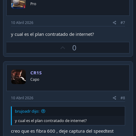
t
Pro
e
10 Abril 2026
#7
y cual es el plan contratado de internet?
U
0
p
v
o
CR1S
t
Capo
e
10 Abril 2026
#8
brujoadr dijo:
y cual es el plan contratado de internet?
creo que es fibra 600 , deje captura del speedtest