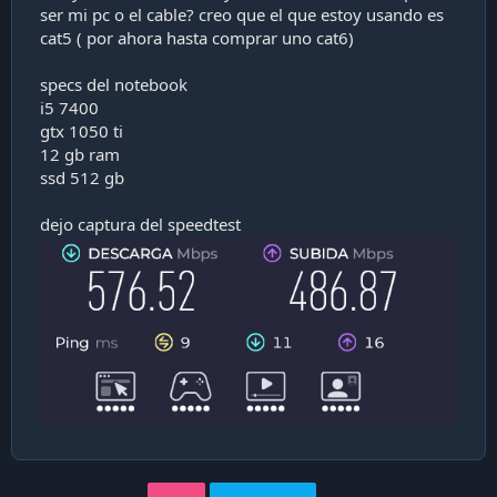
ser mi pc o el cable? creo que el que estoy usando es
i
ó
cat5 ( por ahora hasta comprar uno cat6)
n
specs del notebook
i5 7400
gtx 1050 ti
12 gb ram
ssd 512 gb
dejo captura del speedtest