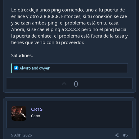
Lo otro: deja unos ping corriendo, uno a tu puerta de
enlace y otro a 8.8.8.8. Entonces, si tu conexión se cae
y se caen ambos ping, el problema está en tu casa.
Ahora, si se cae el ping a 8.8.8.8 pero no el ping hacia
la puerta de enlace, el problema está fuera de la casa y
tienes que verlo con tu proveedor.
Saludines.
R
Alv4ro
and
dwyer
e
a
U
0
c
t
p
i
v
o
n
o
s
CR1S
t
:
Capo
e
9 Abril 2026
#6