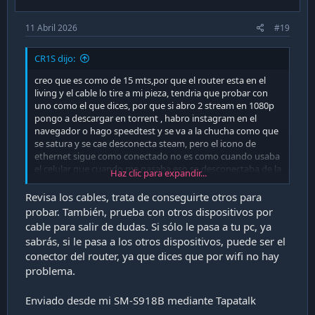
11 Abril 2026
#19
CR1S dijo:
creo que es como de 15 mts,por que el router esta en el
living y el cable lo tire a mi pieza, tendria que probar con
uno como el que dices, por que si abro 2 stream en 1080p
pongo a descargar en torrent , habro instagram en el
navegador o hago speedtest y se va a la chucha como que
se satura y se cae desconecta steam, pero el icono de
ethernet sigue como conectado no es como cuando usaba
el celular que cuando me pasaba eso se desconectaba de la
Haz clic para expandir...
conexion usb. aunque probe con el cable que venia con el
router uno corto y me pasa lo mismo
Revisa los cables, trata de conseguirte otros para
Ver adjunto 47019
Ver adjunto 47018
probar. También, prueba con otros dispositivos por
cable para salir de dudas. Si sólo le pasa a tu pc, ya
lo otro que solo me pasa cuando es por cable, si uso el wifi
sabrás, si le pasa a los otros dispositivos, puede ser el
no pasa, como la conexión es mas lenta seguro no se
conector del router, ya que dices que por wifi no hay
satura
problema.
Ver adjunto 47022
Ver adjunto 47023
este el otro que probe que venia con el router y esta nuevo
Enviado desde mi SM-S918B mediante Tapatalk