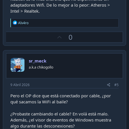
adaptadores Wifi. De lo mejor a lo peor: Atheros >
Intel > Realtek.
R
Alv4ro
e
a
U
0
c
t
p
i
v
o
n
o
s
sr_meck
t
:
a.k.a chikogollo
e
9 Abril 2026
#5
Pero el OP dice que está conectado por cable, ¿por
qué sacamos la WiFi al baile?
¿Probaste cambiando el cable? En volá está malo.
Además, ¿el visor de eventos de Windows muestra
algo durante las desconexiones?