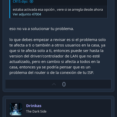
CR1S dijo:
estaba activada esa opción , vere si se arregla desde ahora
Ver adjunto 47004
eso no va a solucionar tu problema.
lo que debes empezar a revisar es si el problema solo
te afecta a ti o también a otros usuarios en la casa, ya
que si te afecta solo a ti, entonces puede ser hasta la
version del driver/controlador de LAN que no esté
actualizado, pero en cambio si afecta a todos en la
casa, entonces ya se podría pensar que es un
problema del router o de la conexión de tu ISP.
U
0
p
v
o
Drinkas
t
The Dark Side
e