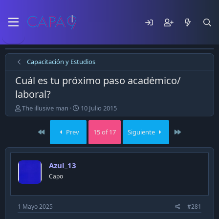
Capacitación y Estudios
Cuál es tu próximo paso académico/
laboral?
E
F
The illusive man
10 Julio 2015
m
e
p
c
First
Last
Prev
15 of 17
Siguiente
e
h
z
a
ó
d
e
e
Azul_13
l
p
Capo
t
u
e
b
m
l
a
i
1 Mayo 2025
#281
c