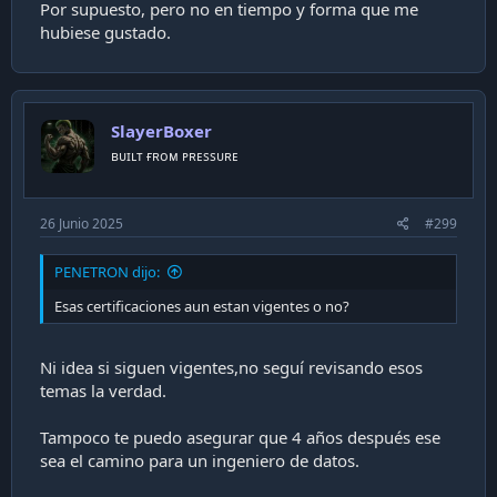
Por supuesto, pero no en tiempo y forma que me
hubiese gustado.
SlayerBoxer
ʙᴜɪʟᴛ ғʀᴏᴍ ᴘʀᴇssᴜʀᴇ
26 Junio 2025
#299
PENETRON dijo:
Esas certificaciones aun estan vigentes o no?
Ni idea si siguen vigentes,no seguí revisando esos
temas la verdad.
Tampoco te puedo asegurar que 4 años después ese
sea el camino para un ingeniero de datos.