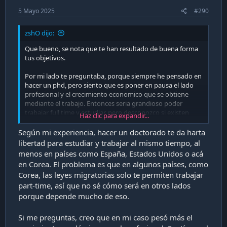
5 Mayo 2025
#290
zshO dijo:
Que bueno, se nota que te han resultado de buena forma
tus objetivos.
Por mi lado te preguntaba, porque siempre he pensado en
hacer un phd, pero siento que es poner en pausa el lado
profesional y el crecimiento economico que se obtiene
mediante el trabajo. Entonces seria grandioso poder
trabajar full time y estudiar, pero desconozco si existen
Haz clic para expandir...
programas de phd que sean compatibles con esta forma.
Según mi experiencia, hacer un doctorado te da harta
No se que piensas respecto a esto ?
libertad para estudiar y trabajar al mismo tiempo, al
menos en países como España, Estados Unidos o acá
en Corea. El problema es que en algunos países, como
Corea, las leyes migratorias solo te permiten trabajar
part-time, así que no sé cómo será en otros lados
porque depende mucho de eso.
Si me preguntas, creo que en mi caso pesó más el