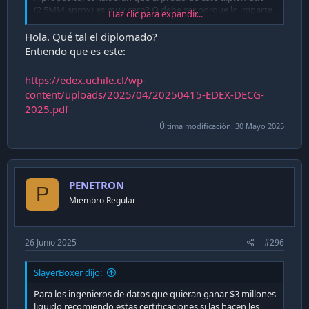
(2,5MM aprox) es muy caro? O debe ser porque lo imparte
Haz clic para expandir...
Ingeniería Industrial.
Hola. Qué tal el diplomado?
Enviado desde mi iPhone utilizando Tapatalk
Entiendo que es este:
https://edex.uchile.cl/wp-
content/uploads/2025/04/20250415-EDEX-DECG-
2025.pdf
Última modificación:
30 Mayo 2025
PENETRON
P
Miembro Regular
26 Junio 2025
#296
SlayerBoxer dijo:
Para los ingenieros de datos que quieran ganar $3 millones
liquido,recomiendo estas certificaciones,si las hacen,les