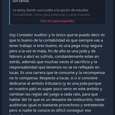
son tantas.
Le estoy dando una vuelta a la opción de estudiar
Contabilidad, como para potenciar y sacar máximo
provecho a la situación económica de mi familia. Había
Haz clic para expandir...
pensado en Derecho o Comercial, pero siento que no le
agregaría tanto valor para lo que necesito.
Soy Contador Auditor y lo único que te puedo decir es
Alguien sabe dónde podría ser una buena opción para
que lo bueno de la contabilidad es que siempre vas a
estudiar Contabilidad online o vespertino?
tener trabajo si eres bueno, es una pega muy segura
pero a la vez te mata, fin de año es una joda y de
febrero a abril es sufrido, constantemente estas en
estrés, además que muchas veces el sacrificio y la
responsabilidad que tenemos no se ve reflejado en
lucas. Es una carrera que te consume y la recompensa
no lo compensa. Respecto a lucas, si o si conviene
dedicarse al ambito tributario (y es una joda porque
en nuestro país es super poco serio en este ambito y
cambian las reglas del juego a cada rato, para que
hablar del Sii que es un desastre de institución). Hacer
auditorias igual es bastante provechoso y entretenido
pero si nadie te conoce es dificil conseguir ese