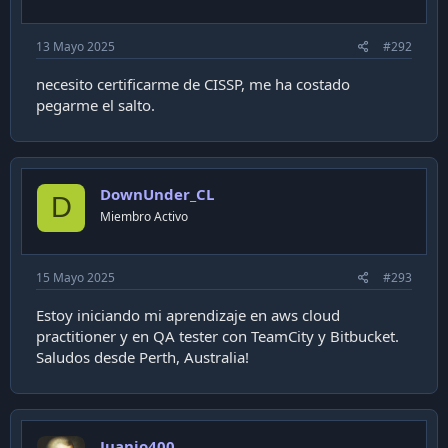
:
13 Mayo 2025
#292
necesito certificarme de CISSP, me ha costado
pegarme el salto.
DownUnder_CL
D
Miembro Activo
15 Mayo 2025
#293
Estoy iniciando mi aprendizaje en aws cloud
practitioner y en QA tester con TeamCity y Bitbucket.
Saludos desde Perth, Australia!
Juanjo400