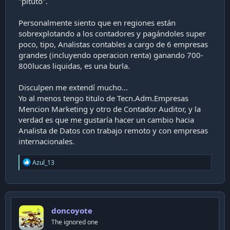
"pituto".
Personalmente siento que en regiones están
sobrexplotando a los contadores y pagándoles super
poco, tipo, Analistas contables a cargo de 6 empresas
grandes (incluyendo operacion renta) ganando 700-
800lucas liquidas, es una burla.
Disculpen me extendí mucho...
Yo al menos tengo titulo de Tecn.Adm.Empresas
Mencion Marketing y otro de Contador Auditor, y la
verdad es que me gustaría hacer un cambio hacia
Analista de Datos con trabajo remoto y con empresas
internacionales.
R
Azul_13
e
a
c
t
i
doncoyote
o
n
The ignored one
s