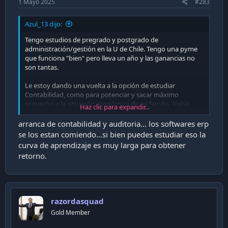
1 Mayo 2025
#283
Azul_13 dijo:
Tengo estudios de pregrado y postgrado de
administración/gestión en la U de Chile. Tengo una pyme
que funciona "bien" pero lleva un año y las ganancias no
son tantas.
Le estoy dando una vuelta a la opción de estudiar
Contabilidad, como para potenciar y sacar máximo
provecho a la situación económica de mi familia. Había
Haz clic para expandir...
pensado en Derecho o Comercial, pero siento que no le
agregaría tanto valor para lo que necesito.
arranca de contabilidad y auditoria... los softwares erp
se los estan comiendo...si bien puedes estudiar eso la
Alguien sabe dónde podría ser una buena opción para
curva de aprendizaje es muy larga para obtener
estudiar Contabilidad online o vespertino?
retorno.
razordasquad
Gold Member