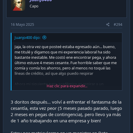
Capo
16 Mayo 2025
#294
Juanjo400 dijo:
Jaja, la otra vez que posteé estaba egresado aún... bueno,
me titulé y digamos que mi experiencia laboral ha sido
bastante inestable. Me costó ene encontrar pega, y ahora
último estuve 4 meses cesante. Fue horrible saber que me
comía y comía los ahorros, pero al menos no toqué las
líneas de crédito, así que algo puedo respirar
Ahora mi siguiente paso académico es aspirar a un
Haz clic para expandir...
diplomado en data analytics.
3 doritos después… volví a enfrentar el fantasma de la
cesantía, esta vez peor (5 meses pasado parado, luego
2 meses en pegas de contingencia), pero llevo ya más
de 1 año trabajando en una empresa y bien!