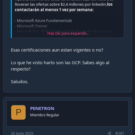
lloveran las ofertas sobre $2,4 millones por linkedin,
los
contactarán al menos 1 vez por semana:
- Microsoft Azure Fundamentals
- Microsoft Trainer
- Microsft SQL 2016 DataBase Development (Esta ya no
Haz clic para expandir...
existe,pero si la tienen será un gran plus)
- Microsoft Professional Transact SQL 2016 (Esta ya no
existe,pero si la tienen será un gran plus)
Esas certificaciones aun estan vigentes o no?
Lamentablemente Microsoft ya no tiene certificaciones por
Lo que he visto harto son las GCP. Sabes algo al
producto,asi que deberian seguir la de rol ingeniero de
respecto?
datos.
Saludos.
PENETRON
P
Miembro Regular
26 Junio 2025
#297