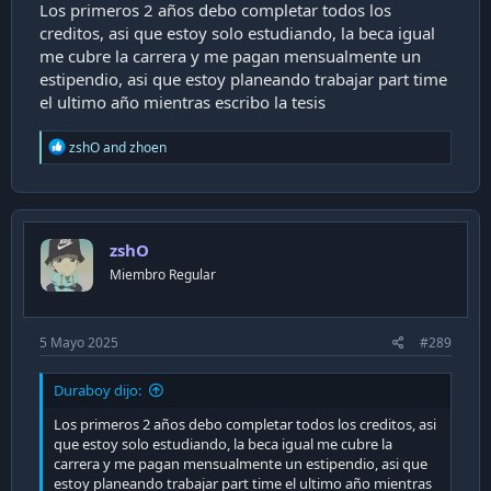
Los primeros 2 años debo completar todos los
creditos, asi que estoy solo estudiando, la beca igual
me cubre la carrera y me pagan mensualmente un
estipendio, asi que estoy planeando trabajar part time
el ultimo año mientras escribo la tesis
R
zshO
and
zhoen
e
a
c
t
i
zshO
o
n
Miembro Regular
s
:
5 Mayo 2025
#289
Duraboy dijo:
Los primeros 2 años debo completar todos los creditos, asi
que estoy solo estudiando, la beca igual me cubre la
carrera y me pagan mensualmente un estipendio, asi que
estoy planeando trabajar part time el ultimo año mientras