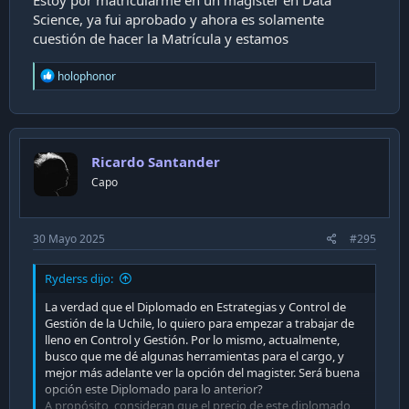
Estoy por matricularme en un magister en Data
Science, ya fui aprobado y ahora es solamente
cuestión de hacer la Matrícula y estamos
R
holophonor
e
a
c
t
i
Ricardo Santander
o
n
Capo
s
:
30 Mayo 2025
#295
Ryderss dijo:
La verdad que el Diplomado en Estrategias y Control de
Gestión de la Uchile, lo quiero para empezar a trabajar de
lleno en Control y Gestión. Por lo mismo, actualmente,
busco que me dé algunas herramientas para el cargo, y
mejor más adelante ver la opción del magister. Será buena
opción este Diplomado para lo anterior?
A propósito, consideran que el precio de este diplomado