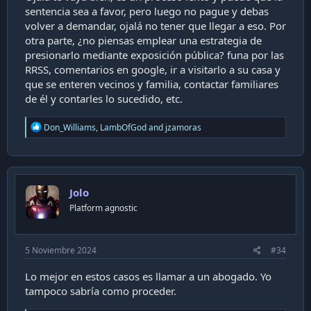
sentencia sea a favor, pero luego no pague y debas
volver a demandar, ojalá no tener que llegar a eso. Por
otra parte, ¿no piensas emplear una estrategia de
presionarlo mediante exposición pública? funa por las
RRSS, comentarios en google, ir a visitarlo a su casa y
que se enteren vecinos y familia, contactar familiares
de él y contarles lo sucedido, etc.
R
Don_Williams
,
LambOfGod
and
jzamoras
e
a
c
t
i
Jolo
o
n
Platform agnostic
s
:
5 Noviembre 2024
#34
Lo mejor en estos casos es llamar a un abogado. Yo
tampoco sabría como proceder.