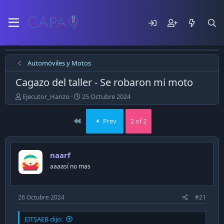
Automóviles y Motos
Cagazo del taller - Se robaron mi moto
E
F
Ejecutor_Hanzo
25 Octubre 2024
m
e
p
c
First
Prev
2 of 2
e
h
z
a
ó
d
e
e
naarf
l
p
aaaasí no mas
t
u
e
b
m
l
a
i
26 Octubre 2024
#21
c
a
EITSAEB dijo:
c