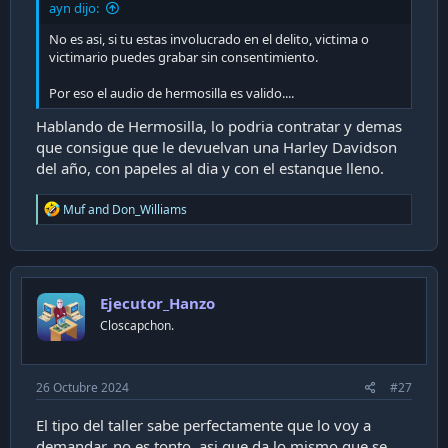
ayn dijo:
No es asi, si tu estas involucrado en el delito, victima o
victimario puedes grabar sin consentimiento.
Por eso el audio de hermosilla es valido....
Hablando de Hermosilla, lo podria contratar y demas
que consigue que le devuelvan una Harley Davidson
del año, con papeles al dia y con el estanque lleno.
R
Muf
and
Don_Williams
e
a
c
t
i
Ejecutor_Hanzo
o
n
Closcapchon.
s
:
26 Octubre 2024
#27
El tipo del taller sabe perfectamente que lo voy a
demandar, no es tonto, asi que da lo mismo que se