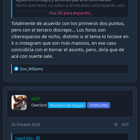
-Borra este tema, no sabes si el mecánico está leyendo esto
y tiene acceso a tu estrategia.
Haz clic para expandir...
Eso creo.
Totalmente de acuerdo con los primeros dos puntos,
pero con el tercero discrepo... Los foros son
ciberespacios de nicho, distinto si el tema lo hiciese en
X o instagram que son más masivos, en ese caso
coincidiría con el borrar el asunto, pero, diría que de
acá con suerte sale.
R
Don_Williams
e
a
c
t
i
ayn
o
n
Overlord
Miembro del Equipo
OVERLORD
s
:
26 Octubre 2024
#25
naarf dijo: