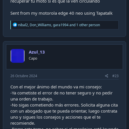
recuperar tu moto si es que la ven circulando
Sent from my motorola edge 40 neo using Tapatalk
R
nibal2
,
Don_Williams
,
gara1994
and 1 other person
e
a
c
t
i
Azul_13
o
n
Capo
s
:
26 Octubre 2024
#23
Con el mejor ánimo del mundo va mi consejo:
-Ya cometiste el error de no tener seguro y no pedir
una orden de trabajo.
-No sigas cometiendo más errores. Solicita alguna cita
con un abogado que te pueda orientar, luego contrata
uno y sigues los consejos y acciones que el te
recomiende.