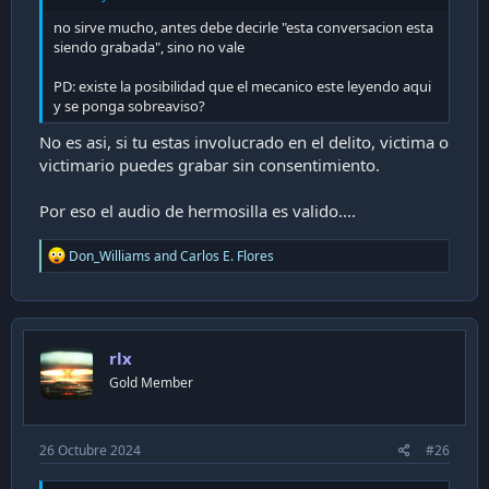
no sirve mucho, antes debe decirle "esta conversacion esta
siendo grabada", sino no vale
PD: existe la posibilidad que el mecanico este leyendo aqui
y se ponga sobreaviso?
No es asi, si tu estas involucrado en el delito, victima o
victimario puedes grabar sin consentimiento.
Por eso el audio de hermosilla es valido....
R
Don_Williams
and
Carlos E. Flores
e
a
c
t
i
rlx
o
n
Gold Member
s
:
26 Octubre 2024
#26