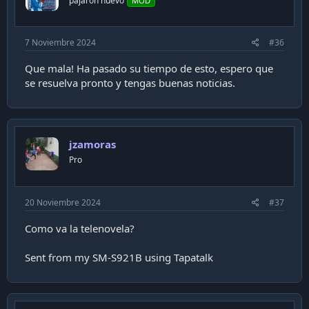
pajarón nuevo
MOD
s
:
7 Noviembre 2024
#36
Que mala! Ha pasado su tiempo de esto, espero que
se resuelva pronto y tengas buenas noticias.
jzamoras
Pro
20 Noviembre 2024
#37
Como va la telenovela?
Sent from my SM-S921B using Tapatalk