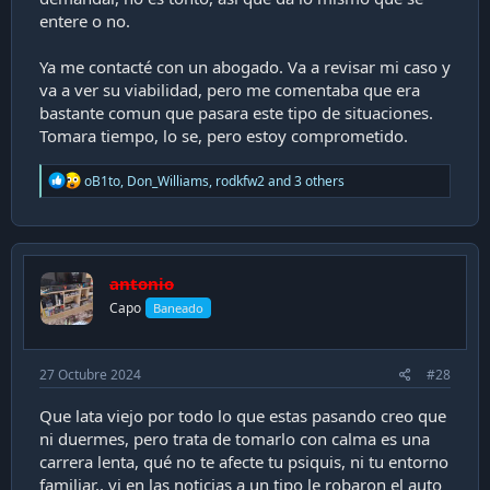
entere o no.
Ya me contacté con un abogado. Va a revisar mi caso y
va a ver su viabilidad, pero me comentaba que era
bastante comun que pasara este tipo de situaciones.
Tomara tiempo, lo se, pero estoy comprometido.
R
oB1to
,
Don_Williams
,
rodkfw2
and 3 others
e
a
c
t
i
antonio
o
n
Capo
Baneado
s
:
27 Octubre 2024
#28
Que lata viejo por todo lo que estas pasando creo que
ni duermes, pero trata de tomarlo con calma es una
carrera lenta, qué no te afecte tu psiquis, ni tu entorno
familiar,, vi en las noticias a un tipo le robaron el auto