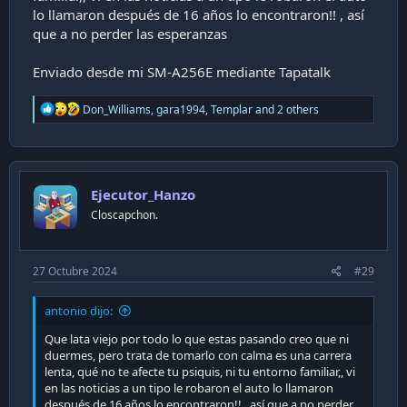
lo llamaron después de 16 años lo encontraron!! , así
que a no perder las esperanzas
Enviado desde mi SM-A256E mediante Tapatalk
R
Don_Williams
,
gara1994
,
Templar
and 2 others
e
a
c
t
i
Ejecutor_Hanzo
o
n
Closcapchon.
s
:
27 Octubre 2024
#29
antonio dijo:
Que lata viejo por todo lo que estas pasando creo que ni
duermes, pero trata de tomarlo con calma es una carrera
lenta, qué no te afecte tu psiquis, ni tu entorno familiar,, vi
en las noticias a un tipo le robaron el auto lo llamaron
después de 16 años lo encontraron!! , así que a no perder