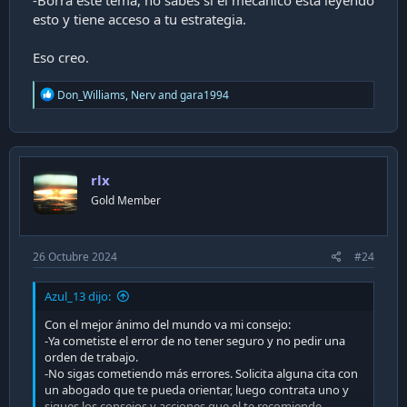
-Borra este tema, no sabes si el mecánico está leyendo
esto y tiene acceso a tu estrategia.
Eso creo.
R
Don_Williams
,
Nerv
and
gara1994
e
a
c
t
i
rlx
o
n
Gold Member
s
:
26 Octubre 2024
#24
Azul_13 dijo:
Con el mejor ánimo del mundo va mi consejo:
-Ya cometiste el error de no tener seguro y no pedir una
orden de trabajo.
-No sigas cometiendo más errores. Solicita alguna cita con
un abogado que te pueda orientar, luego contrata uno y
sigues los consejos y acciones que el te recomiende.