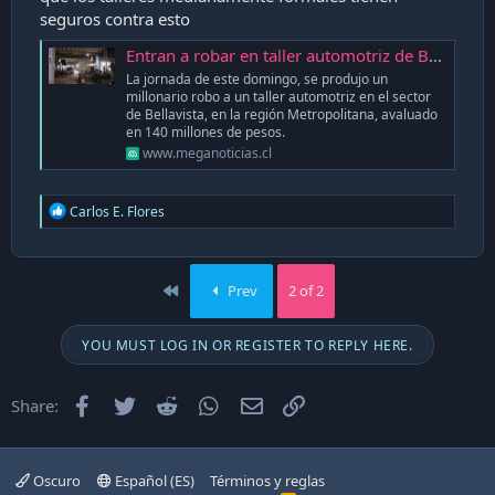
seguros contra esto
Entran a robar en taller automotriz de Bellavista y sustraen vehículos avaluados en 140 millones de pesos
La jornada de este domingo, se produjo un
millonario robo a un taller automotriz en el sector
de Bellavista, en la región Metropolitana, avaluado
en 140 millones de pesos.
www.meganoticias.cl
R
Carlos E. Flores
e
a
c
t
First
Prev
2 of 2
i
o
n
YOU MUST LOG IN OR REGISTER TO REPLY HERE.
s
:
Facebook
Twitter
Reddit
WhatsApp
Email
Enlace
Share:
Oscuro
Español (ES)
Términos y reglas