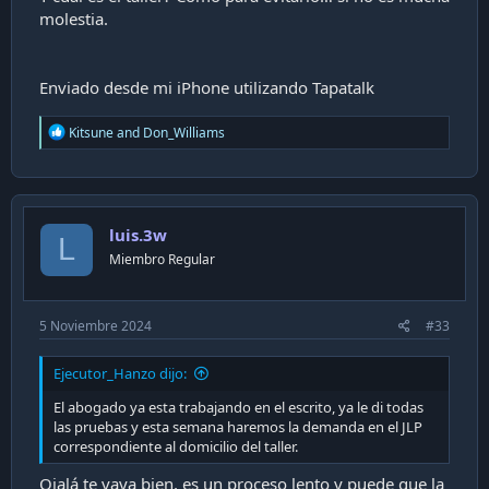
molestia.
Enviado desde mi iPhone utilizando Tapatalk
R
Kitsune
and
Don_Williams
e
a
c
t
i
luis.3w
o
L
n
Miembro Regular
s
:
5 Noviembre 2024
#33
Ejecutor_Hanzo dijo:
El abogado ya esta trabajando en el escrito, ya le di todas
las pruebas y esta semana haremos la demanda en el JLP
correspondiente al domicilio del taller.
Ojalá te vaya bien, es un proceso lento y puede que la