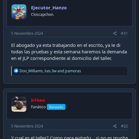
Ejecutor_Hanzo
Closcapchon.
5 Noviembre 2024
#31
El abogado ya esta trabajando en el escrito, ya le di
todas las pruebas y esta semana haremos la demanda
en el JLP correspondiente al domicilio del taller.
R
Don_Williams
,
luis.3w
and
jzamoras
e
a
c
t
i
k1kee
o
n
Fanático
Baneado
s
:
5 Noviembre 2024
#32
Y cual es el taller? Como para evitarlo… si no es mucha