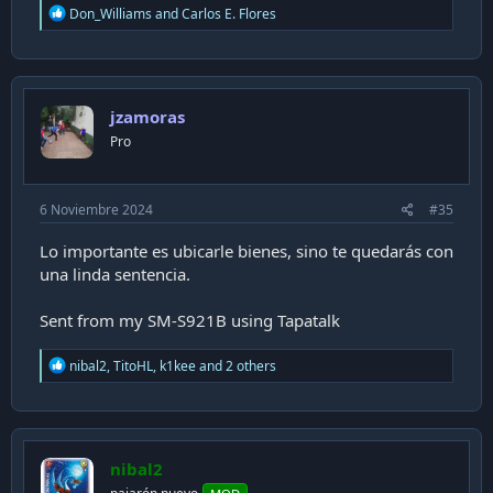
R
Don_Williams
and
Carlos E. Flores
e
a
c
t
i
jzamoras
o
n
Pro
s
:
6 Noviembre 2024
#35
Lo importante es ubicarle bienes, sino te quedarás con
una linda sentencia.
Sent from my SM-S921B using Tapatalk
R
nibal2
,
TitoHL
,
k1kee
and 2 others
e
a
c
t
i
nibal2
o
n