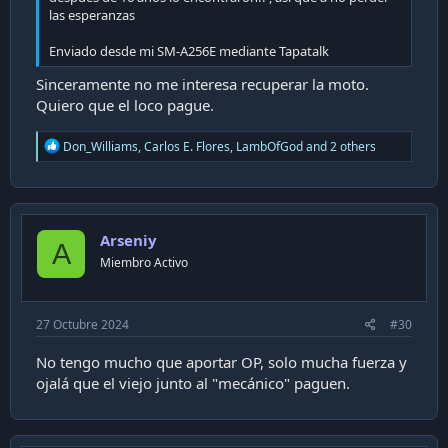
las esperanzas
Enviado desde mi SM-A256E mediante Tapatalk
Sinceramente no me interesa recuperar la moto.
Quiero que el loco pague.
R
Don_Williams
,
Carlos E. Flores
,
LambOfGod
and 2 others
e
a
c
t
i
Arseniy
o
A
n
Miembro Activo
s
:
27 Octubre 2024
#30
No tengo mucho que aportar OP, solo mucha fuerza y
ojalá que el viejo junto al "mecánico" paguen.