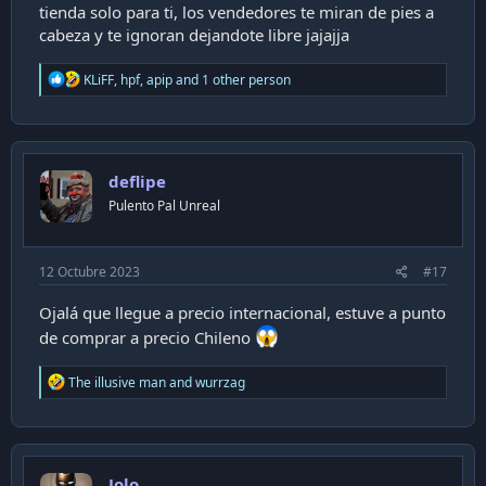
sucursales. Sé que esto será virtual, pero no costará nada
tienda solo para ti, los vendedores te miran de pies a
una videollamada
cabeza y te ignoran dejandote libre jajajja
R
KLiFF
,
hpf
,
apip
and 1 other person
e
a
c
t
i
deflipe
o
n
Pulento Pal Unreal
s
:
12 Octubre 2023
#17
Ojalá que llegue a precio internacional, estuve a punto
de comprar a precio Chileno
R
The illusive man
and
wurrzag
e
a
c
t
i
Jolo
o