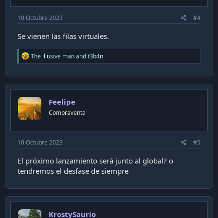
:
10 Octubre 2023
#4
Se vienen las filas virtuales.
R
The illusive man
and
t3b4n
e
a
c
t
i
Feelipe
o
n
Compraventa
s
:
10 Octubre 2023
#5
El próximo lanzamiento será junto al global? o
tendremos el desfase de siempre
KrostySaurio