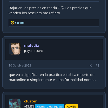
Bajarían los precios en teoría ? 😯 Los precios que
venden los resellers me refiero
R
Cosme
e
a
c
t
i
mafediz
o
n
player 1 start!
s
:
10 Octubre 2023
#8
que va a significar en la practica esto? La muerte de
maconline o simplemente es una formalidad nomas.
clusten
ADMIN
Miembro del Equipo
ADMIN