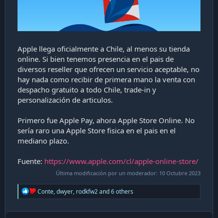
i
ó
n
Apple llega oficialmente a Chile, al menos su tienda
online. Si bien tenemos presencia en el pais de
diversos reseller que ofrecen un servicio aceptable, no
hay nada como recibir de primera mano la venta con
despacho gratuito a todo Chile, trade-in y
personalización de articulos.
Primero fue Apple Pay, ahora Apple Store Online. No
sería raro una Apple Store fisica en el pais en el
mediano plazo.
Fuente:
https://www.apple.com/cl/apple-online-store/
Última modificación por un moderador:
10 Octubre 2023
R
Conte
,
dwyer
,
rodkfw2
and 6 others
e
a
c