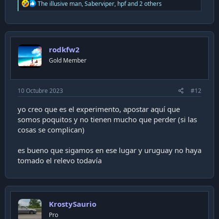
R
The illusive man
,
Saberviper
,
hpf
and 2 others
e
a
c
t
i
rodkfw2
o
n
Gold Member
s
:
10 Octubre 2023
#12
yo creo que es el experimento, apostar aquí que
somos poquitos y no tienen mucho que perder (si las
cosas se complican)
es bueno que sigamos en ese lugar y uruguay no haya
tomado el relevo todavía
KrostySaurio
Pro