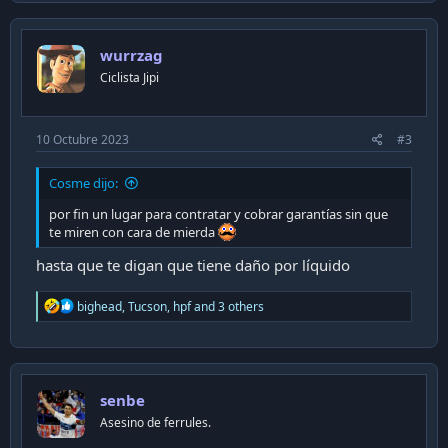
c
t
i
wurrzag
o
n
Ciclista Jipi
s
:
10 Octubre 2023
#3
Cosme dijo:
por fin un lugar para contratar y cobrar garantías sin que
te miren con cara de mierda
hasta que te digan que tiene daño por líquido
R
bighead
,
Tucson
,
hpf
and 3 others
e
a
c
t
i
senbe
o
n
Asesino de ferrules.
s