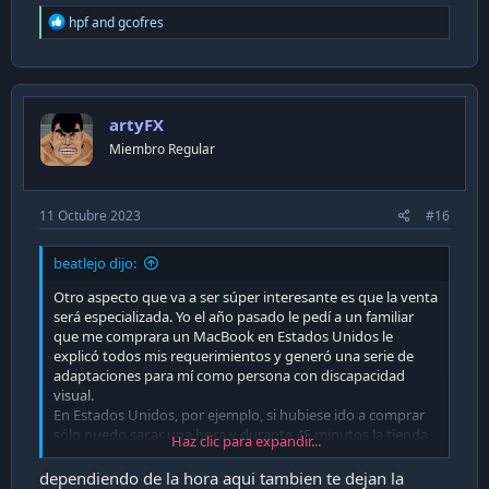
R
hpf
and
gcofres
e
a
c
t
i
artyFX
o
n
Miembro Regular
s
:
11 Octubre 2023
#16
beatlejo dijo:
Otro aspecto que va a ser súper interesante es que la venta
será especializada. Yo el año pasado le pedí a un familiar
que me comprara un MacBook en Estados Unidos le
explicó todos mis requerimientos y generó una serie de
adaptaciones para mí como persona con discapacidad
visual.
En Estados Unidos, por ejemplo, si hubiese ido a comprar
sólo puedo sacar una hora y durante 45 minutos la tienda
Haz clic para expandir...
estará solo para mí. Lo mismo para las personas que no
pueden escuchar, hay intérpretes de señas en todas las
dependiendo de la hora aqui tambien te dejan la