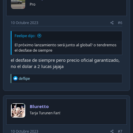
Pro
10 Octubre 2023
#6
Feelipe dijo:
El próximo lanzamiento será junto al global? o tendremos
el desfase de siempre
el desfase de siempre pero precio oficial garantizado,
no el dolar a 2 lucas jajaja
R
deflipe
e
a
c
t
i
Bluretto
o
n
Tarja Turunen Fan!
s
:
10 Octubre 2023
#7