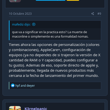
10 Octubre 2023
#9
mafediz dijo:
que va a significar en la practica esto? La muerte de
maconline o simplemente es una formalidad nomas.
Tienes ahora las opciones de personalización (colores
y combinaciones), AppleCare+, configuración de
equipos (ya no dependes de si trajeron la versión de X
cantidad de RAM o Y capacidad, puedes configurar a
tu gusto). Ademas de eso, soporte directo de apple y,
probablemente, llegada de nuevos productos más
cercana a la fecha de lanzamiento del primer mundo.
R
hpf
and
dwyer
e
a
c
t
i
K3rnelpanic
o