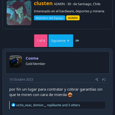
W
t
clusten
ADMIN
·
39
·
de
Santiago, Chile
i
r
o
Interesado en el hardware, deportes y mineria
i
n
t
Miembro del Equipo
ADMIN
s
t
:
e
n
b
y
Last
1 of 4
Siguiente
Cosme
Gold Member
10 Octubre 2023
#2
por fin un lugar para contratar y cobrar garantías sin
que te miren con cara de mierda
R
vicho_veas
,
dvmivn._
,
replikante
and 3 others
e
a