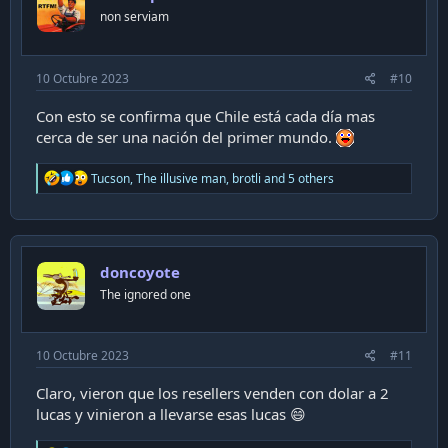
n
non serviam
s
:
10 Octubre 2023
#10
Con esto se confirma que Chile está cada día mas
cerca de ser una nación del primer mundo.
R
Tucson
,
The illusive man
,
brotli
and 5 others
e
a
c
t
i
doncoyote
o
n
The ignored one
s
:
10 Octubre 2023
#11
Claro, vieron que los resellers venden con dolar a 2
lucas y vinieron a llevarse esas lucas 😄