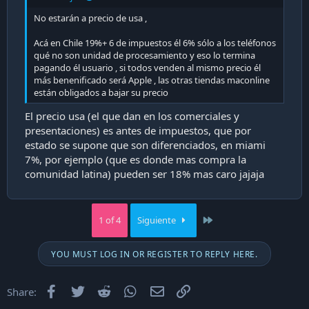
No estarán a precio de usa ,
Acá en Chile 19%+ 6 de impuestos él 6% sólo a los teléfonos
qué no son unidad de procesamiento y eso lo termina
pagando él usuario , si todos venden al mismo precio él
más benenificado será Apple , las otras tiendas maconline
están obligados a bajar su precio
El precio usa (el que dan en los comerciales y
presentaciones) es antes de impuestos, que por
estado se supone que son diferenciados, en miami
7%, por ejemplo (que es donde mas compra la
comunidad latina) pueden ser 18% mas caro jajaja
Last
1 of 4
Siguiente
YOU MUST LOG IN OR REGISTER TO REPLY HERE.
Facebook
Twitter
Reddit
WhatsApp
Email
Enlace
Share: