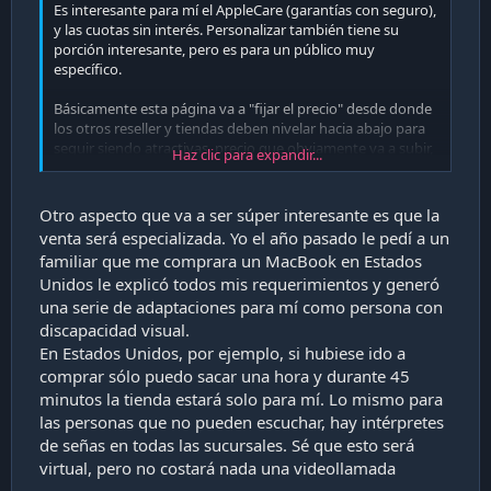
Es interesante para mí el AppleCare (garantías con seguro),
y las cuotas sin interés. Personalizar también tiene su
porción interesante, pero es para un público muy
específico.
Básicamente esta página va a "fijar el precio" desde donde
los otros reseller y tiendas deben nivelar hacia abajo para
seguir siendo atractivas, precio que obviamente va a subir,
Haz clic para expandir...
pero con los beneficios de comprar directamente en Apple.
En resumen: es una buena noticia siempre y cuando no
Otro aspecto que va a ser súper interesante es que la
signifique que suban los precios, que lamentablemente es
venta será especializada. Yo el año pasado le pedí a un
lo más probable que pase.
familiar que me comprara un MacBook en Estados
Unidos le explicó todos mis requerimientos y generó
una serie de adaptaciones para mí como persona con
discapacidad visual.
En Estados Unidos, por ejemplo, si hubiese ido a
comprar sólo puedo sacar una hora y durante 45
minutos la tienda estará solo para mí. Lo mismo para
las personas que no pueden escuchar, hay intérpretes
de señas en todas las sucursales. Sé que esto será
virtual, pero no costará nada una videollamada