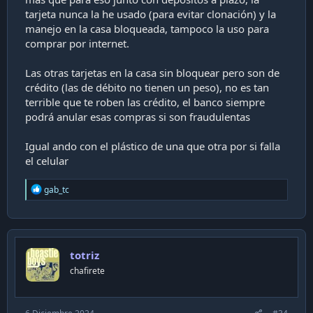
tarjeta nunca la he usado (para evitar clonación) y la
manejo en la casa bloqueada, tampoco la uso para
comprar por internet.
Las otras tarjetas en la casa sin bloquear pero son de
crédito (las de débito no tienen un peso), no es tan
terrible que te roben las crédito, el banco siempre
podrá anular esas compras si son fraudulentas
Igual ando con el plástico de una que otra por si falla
el celular
R
gab_tc
e
a
c
t
i
totriz
o
n
chafirete
s
: