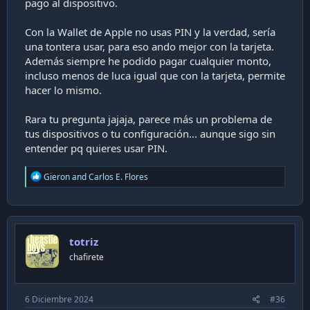
pago al dispositivo.
Con la Wallet de Apple no usas PIN y la verdad, sería
una tontera usar, para eso ando mejor con la tarjeta.
Además siempre he podido pagar cualquier monto,
incluso menos de luca igual que con la tarjeta, permite
hacer lo mismo.
Rara tu pregunta jajaja, parece más un problema de
tus dispositivos o tu configuración... aunque sigo sin
entender pq quieres usar PIN.
R
Gieron
and
Carlos E. Flores
e
a
c
t
i
totriz
o
n
chafirete
s
:
6 Diciembre 2024
#36