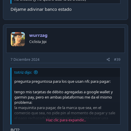
Déjame adivinar banco estado
wurrzag
Ciclista Jipi
7 Diciembre 2024
#39
totriz dijo:
pregunta preguntosa para los que usan nfc para pagar:
tengo mis tarjetas de débito agregadas a google wallet y
garmin pay, pero en ambas plataformas me da el mismo
problema:
la maquinita para pagar, de la marca que sea, en el
comercio que sea, no pide pin al momento de pagar y sale
el pago rechazado la primera vez. si intento pagar una
Haz clic para expandir...
segunda vez (con la paja de pedirle al vendedor que vuelva
a hacer el cobro con la maquinita) ahi si pide el pin de la
BCI?