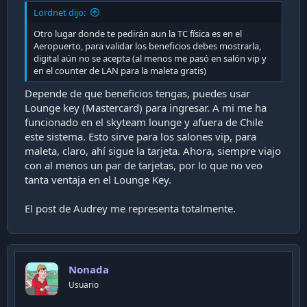
a
Lordnet dijo:
c
i
Otro lugar donde te pedirán aun la TC física es en el
ó
Aeropuerto, para validar los beneficios debes mostrarla,
n
digital aún no se acepta (al menos me pasó en salón vip y
en el counter de LAN para la maleta gratis)
Depende de que beneficios tengas, puedes usar
Lounge key (Mastercard) para ingresar. A mi me ha
funcionado en el skyteam lounge y afuera de Chile
este sistema. Esto sirve para los salones vip, para
maleta, claro, ahí sigue la tarjeta. Ahora, siempre viajo
con al menos un par de tarjetas, por lo que no veo
tanta ventaja en el Lounge Key.
El post de Audrey me representa totalmente.
Nonada
Usuario