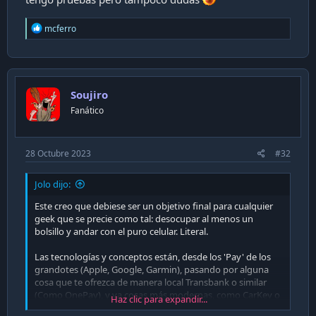
R
mcferro
e
a
c
t
i
Soujiro
o
n
Fanático
s
:
28 Octubre 2023
#32
Jolo dijo:
Este creo que debiese ser un objetivo final para cualquier
geek que se precie como tal: desocupar al menos un
bolsillo y andar con el puro celular. Literal.
Las tecnologías y conceptos están, desde los 'Pay' de los
grandotes (Apple, Google, Garmin), pasando por alguna
cosa que te ofrezca de manera local Transbank o similar
(Como OnePay), y ya cosas más modernas, como CarKey o
Haz clic para expandir...
tecnologías que te permitan abrir el auto con el celular, o