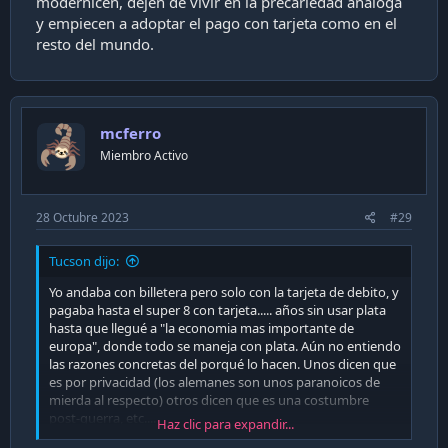
modernicen, dejen de vivir en la precariedad analoga
y empiecen a adoptar el pago con tarjeta como en el
resto del mundo.
mcferro
Miembro Activo
28 Octubre 2023
#29
Tucson dijo:
Yo andaba con billetera pero solo con la tarjeta de debito, y
pagaba hasta el super 8 con tarjeta..... años sin usar plata
hasta que llegué a "la economia mas importante de
europa", donde todo se maneja con plata. Aún no entiendo
las razones concretas del porqué lo hacen. Unos dicen que
es por privacidad (los alemanes son unos paranoicos de
mierda al respecto) otros dicen que es una costumbre
post-guerra, etc....
Haz clic para expandir...