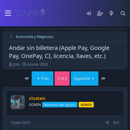
Economía y Negocios
Andar sin billetera (Apple Pay, Google
Pay, OnePay, CI, licencia, llaves, etc.)
E
F
Jolo
4 Junio 2023
m
e
p
c
First
Last
Prev
2 of 3
Siguiente
e
h
z
a
ó
d
e
e
clusten
l
p
ADMIN
Miembro del Equipo
ADMIN
t
u
e
b
m
l
a
i
5 Junio 2023
#21
c