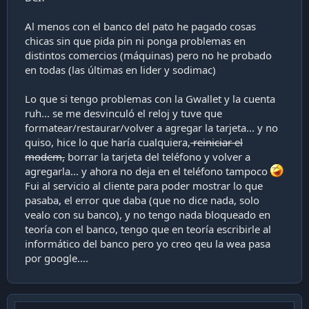
tarjeta y puedo pagar.
Al menos con el banco del pato he pagado cosas
saben si hay alguna forma de forzar que pida pin al
chicas sin que pida pin ni ponga problemas en
momento de pagar?
distintos comercios (máquinas) pero no he probado
en todas (las últimas en lider y sodimac)
por lo que lei al momento de hacer pagos de mas de 12 o
20 lucas dependiendo del banco/tarjeta si pide pin, pero mi
caso de uso es andar sin tarjeta cuando salgo a andar en
Lo que si tengo problemas con la Gwallet y la cuenta
bicicleta a la chucha del mundo y poder pagar con el reloj o
ruh... se me desvinculó el reloj y tuve que
telefono lo poco que compre (una bibia y un chanduis) que
formatear/restaurar/volver a agregar la tarjeta... y no
no pasa de las 5 lucas (tambien ando con un billete de 10
quiso, hice lo que haría cualquiera,
reiniciar el
lucas para emergencias, pero prefiero pagar con debito si
modem,
borrar la tarjeta del teléfono y volver a
se puede)
agregarla... y ahora no deja en el teléfono tampoco
estoy cagado y estos metodos de pago no son para
Fui al servicio al cliente para poder mostrar lo que
compras chicas?
pasaba, el error que daba (que no dice nada, solo
tendré que agregar una tarjeta de crédito y no una de
vealo con su banco), y no tengo nada bloqueado en
débito? (no me gusta usar la de crédito)
teoría con el banco, tengo que en teoría escribirle al
informático del banco pero yo creo qeu la wea pasa
por google....