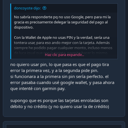
doncoyote dijo:
No sabría responderte pq no uso Google, pero para mi la
gracia es precisamente delegar la seguridad del pago al
dispositivo.
Con la Wallet de Apple no usas PIN y la verdad, sería una
tontera usar, para eso ando mejor con la tarjeta. Además
siempre he podido pagar cualquier monto, incluso menos
de luca igual que con la tarjeta, permite hacer lo mismo.
Haz clic para expandir...
Rara tu pregunta jajaja, parece más un problema de tus
no quiero usar pin, lo que pasa es que el pago tira
dispositivos o tu configuración... aunque sigo sin entender
error la primera vez, y a la segunda pide pin.
pq quieres usar PIN.
si funcionara a la primera sin pin sería perfecto. el
error pasaba cuando usé google wallet, y pasa ahora
que intenté con garmin pay.
supongo que es porque las tarjetas enroladas son
débito y no crédito (y no quiero usar la de crédito)