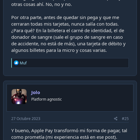
otras cosas ahí. No, no y no.
Por otra parte, antes de quedar sin pega y que me
cerraran todas mis tarjetas, nunca salía con todas.
¿Para qué? En la billetera el carné de identidad, el de
donador de sangre (sale el grupo de sangre en caso
de accidente, no está de más), una tarjeta de débito y
algunos billetes para la micro y cosas varias.
R
Muf
e
a
c
t
i
Jolo
o
n
Platform agnostic
s
:
27 Octubre 2023
#25
Y bueno, Apple Pay transformó mi forma de pagar, tal
como prometía (mi experiencia está en ese post).