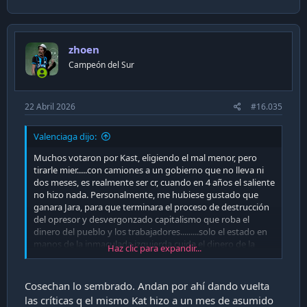
a
c
t
i
zhoen
o
n
Campeón del Sur
s
:
22 Abril 2026
#16.035
Valenciaga dijo:
Muchos votaron por Kast, eligiendo el mal menor, pero
tirarle mier.....con camiones a un gobierno que no lleva ni
dos meses, es realmente ser cr, cuando en 4 años el saliente
no hizo nada. Personalmente, me hubiese gustado que
ganara Jara, para que terminara el proceso de destrucción
del opresor y desvergonzado capitalismo que roba el
dinero del pueblo y los trabajadores.........solo el estado en
manos de la inmaculada izquierda cuida el dinero de la
Haz clic para expandir...
clase trabajadora.............la deresshhaaa solo se lo roba.
Cosechan lo sembrado. Andan por ahí dando vuelta
las críticas q el mismo Kat hizo a un mes de asumido