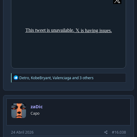
R
Detro
,
KobeBryant
,
Valenciaga
and 3 others
e
a
c
t
i
zaDic
o
n
Capo
s
:
24 Abril 2026
#16.038