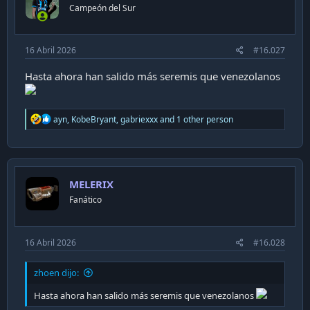
Campeón del Sur
16 Abril 2026
#16.027
Hasta ahora han salido más seremis que venezolanos
R
ayn
,
KobeBryant
,
gabriexxx
and 1 other person
e
a
c
t
i
MELERIX
o
n
Fanático
s
:
16 Abril 2026
#16.028
zhoen dijo:
Hasta ahora han salido más seremis que venezolanos