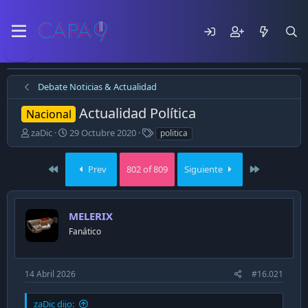
Debate Noticias & Actualidad
Actualidad Política
Nacional
E
F
T
zaDic
29 Octubre 2020
politica
m
e
a
p
c
g
First
Last
e
h
Prev
802 of 809
s
Siguiente
z
a
ó
d
e
e
MELERIX
l
p
t
u
Fanático
e
b
m
l
a
i
14 Abril 2026
#16.021
c
a
zaDic dijo:
c