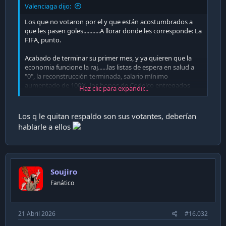
Valenciaga dijo:
Los que no votaron por el y que están acostumbrados a
que les pasen goles...........A llorar donde les corresponde: La
FIFA, punto.
Acabado de terminar su primer mes, y ya quieren que la
economia funcione la raj......las listas de espera en salud a
"0", la reconstrucción terminada, salario mínimo
aumentado de 100%, los bonos de Codelco entregados
Haz clic para expandir...
adelantados y, la Michele de secretaria general de la
NU.............las patitas!!!!!
Los q le quitan respaldo son sus votantes, deberían
hablarle a ellos
Soujiro
Fanático
21 Abril 2026
#16.032