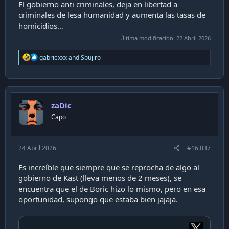
El gobierno anti criminales, deja en libertad a
criminales de lesa humanidad y aumenta las tasas de
homicidios…
Última modificación:
22 Abril 2026
R
gabriexxx
and
Soujiro
e
a
c
t
i
zaDic
o
n
Capo
s
:
24 Abril 2026
#16.037
Es increíble que siempre que se reprocha de algo al
gobierno de Kast (lleva menos de 2 meses), se
encuentra que el de Boric hizo lo mismo, pero en esa
oportunidad, supongo que estaba bien jajaja.