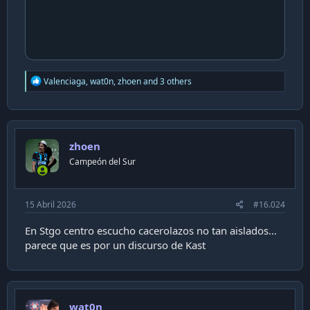
R
Valenciaga
,
wat0n
,
zhoen
and 3 others
e
a
c
t
i
zhoen
o
n
Campeón del Sur
s
:
15 Abril 2026
#16.024
En Stgo centro escucho cacerolazos no tan aislados…
parece que es por un discurso de Kast
wat0n