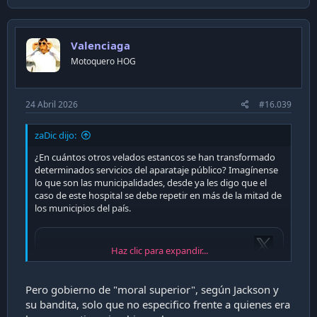
a
c
t
i
Valenciaga
o
n
Motoquero HOG
s
:
24 Abril 2026
#16.039
zaDic dijo:
¿En cuántos otros velados estancos se han transformado
determinados servicios del aparataje público? Imagínense
lo que son las municipalidades, desde ya les digo que el
caso de este hospital se debe repetir en más de la mitad de
los municipios del país.
Haz clic para expandir...
Pero gobierno de "moral superior", según Jackson y
su bandita, solo que no especifico frente a quienes era