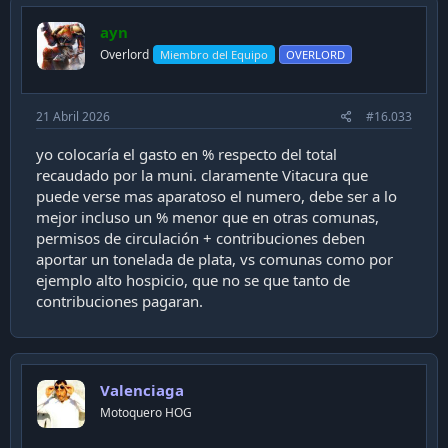
t
i
ayn
o
n
Overlord
Miembro del Equipo
OVERLORD
s
:
21 Abril 2026
#16.033
yo colocaría el gasto en % respecto del total
recaudado por la muni. claramente Vitacura que
puede verse mas aparatoso el numero, debe ser a lo
mejor incluso un % menor que en otras comunas,
permisos de circulación + contribuciones deben
aportar un tonelada de plata, vs comunas como por
ejemplo alto hospicio, que no se que tanto de
contribuciones pagaran.
Valenciaga
Motoquero HOG