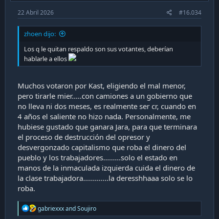
22 Abril 2026
#16.034
zhoen dijo:
Los q le quitan respaldo son sus votantes, deberían
hablarle a ellos
Muchos votaron por Kast, eligiendo el mal menor,
pero tirarle mier.....con camiones a un gobierno que
no lleva ni dos meses, es realmente ser cr, cuando en
4 años el saliente no hizo nada. Personalmente, me
hubiese gustado que ganara Jara, para que terminara
el proceso de destrucción del opresor y
desvergonzado capitalismo que roba el dinero del
pueblo y los trabajadores.........solo el estado en
manos de la inmaculada izquierda cuida el dinero de
la clase trabajadora.............la deresshhaaa solo se lo
roba.
R
gabriexxx
and
Soujiro
e