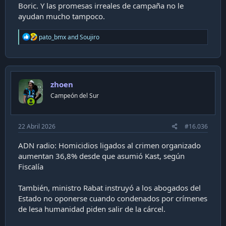
Boric. Y las promesas irreales de campaña no le
ayudan mucho tampoco.
R
pato_bmx
and
Soujiro
e
a
c
t
i
zhoen
o
n
Campeón del Sur
s
:
22 Abril 2026
#16.036
ADN radio: Homicidios ligados al crimen organizado
aumentan 36,8% desde que asumió Kast, según
Fiscalía
También, ministro Rabat instruyó a los abogados del
Estado no oponerse cuando condenados por crímenes
de lesa humanidad piden salir de la cárcel.