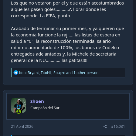
Los que no votaron por el y que están acostumbrados
a que les pasen goles...........A llorar donde les
corresponde: La FIFA, punto.
Acabado de terminar su primer mes, y ya quieren que
la economia funcione la raj......las listas de espera en
salud a "0", la reconstrucción terminada, salario
mínimo aumentado de 100%, los bonos de Codelco
entregados adelantados y, la Michele de secretaria
general de la NU.............las patitas!!!!!
R
KobeBryant
,
TitoHL
,
Soujiro
and 1 other person
e
a
c
t
i
zhoen
o
n
Campeón del Sur
s
:
21 Abril 2026
#16.031