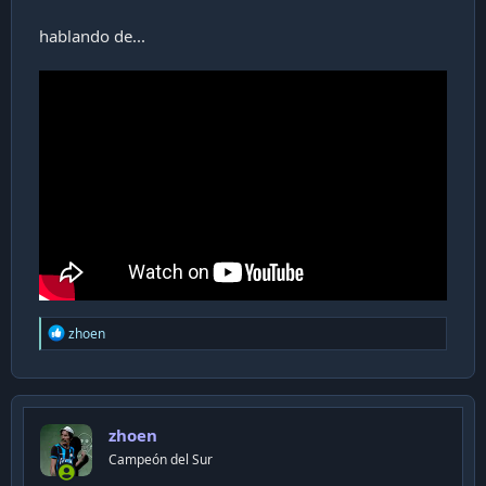
hablando de...
R
zhoen
e
a
c
t
i
zhoen
o
n
Campeón del Sur
s