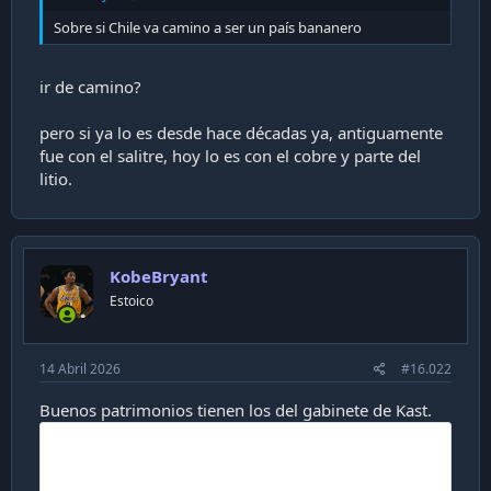
i
Sobre si Chile va camino a ser un país bananero
ó
n
ir de camino?
pero si ya lo es desde hace décadas ya, antiguamente
fue con el salitre, hoy lo es con el cobre y parte del
litio.
KobeBryant
Estoico
14 Abril 2026
#16.022
Buenos patrimonios tienen los del gabinete de Kast.