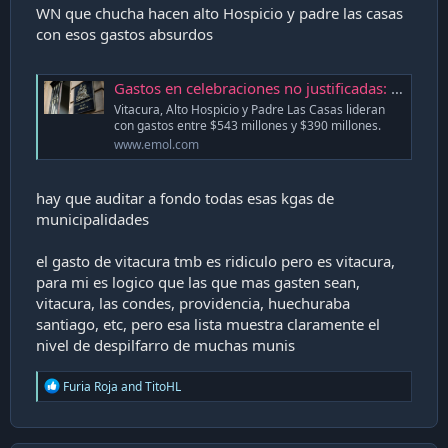
WN que chucha hacen alto Hospicio y padre las casas
con esos gastos absurdos
Gastos en celebraciones no justificadas: Contraloría revela el listado completo de municipios y montos asociados
Vitacura, Alto Hospicio y Padre Las Casas lideran
con gastos entre $543 millones y $390 millones.
www.emol.com
hay que auditar a fondo todas esas kgas de
municipalidades
el gasto de vitacura tmb es ridiculo pero es vitacura,
para mi es logico que las que mas gasten sean,
vitacura, las condes, providencia, huechuraba
santiago, etc, pero esa lista muestra claramente el
nivel de despilfarro de muchas munis
R
Furia Roja
and
TitoHL
e
a
c