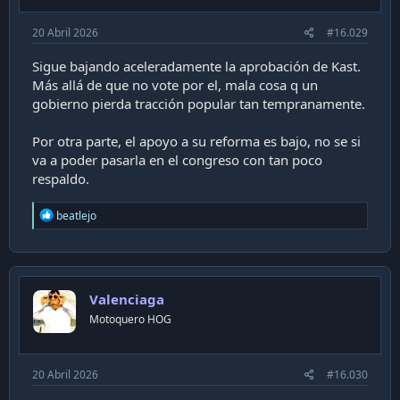
:
20 Abril 2026
#16.029
Sigue bajando aceleradamente la aprobación de Kast.
Más allá de que no vote por el, mala cosa q un
gobierno pierda tracción popular tan tempranamente.
Por otra parte, el apoyo a su reforma es bajo, no se si
va a poder pasarla en el congreso con tan poco
respaldo.
R
beatlejo
e
a
c
t
i
Valenciaga
o
n
Motoquero HOG
s
:
20 Abril 2026
#16.030