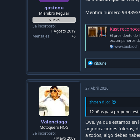
gastonu
Mentira número 9393939
Miembro Regular
Nuevo
Se incorporó
Kast reconoce qu
1 Agosto 2019
El presidente de 
Mensajes
76
excompañeros de 
www.biobiochil
R
Kitsune
e
a
c
t
i
27 Abril 2026
o
n
zhoen dijo:
s
:
12 años para proponer este
Valenciaga
Oye, ya que estamos en lo
Motoquero HOG
adjudicaciones fuleras, d
Se incorporó
a todos, algo debes haber
7 Mayo 2009