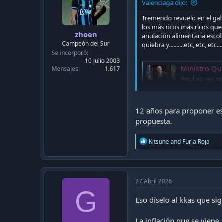
Valenciaga dijo:
Tremendo revuelo en el gall
los más ricos más ricos que
zhoen
anulación alimentaria esco
Campeón del Sur
quiebra y..........etc, etc, e
Se incorporó
10 Julio 2003
Ministro Quiroz ac
Mensajes
1.617
“Aquí no hay n
está el decreto
en su cartera 
www.laterc
12 años para proponer es
propuesta.
R
Kitsune
and
Furia Roja
e
a
c
t
i
27 Abril 2026
o
G
n
Eso díselo al kkas que si
s
:
La inflación que se viene