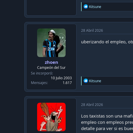
R
Kitsune
e
a
c
t
i
28 Abril 2026
o
n
uberizando el empleo, ot
s
:
zhoen
Campeón del Sur
Se incorporó
10 Julio 2003
R
Kitsune
Mensajes
1.617
e
a
c
t
i
28 Abril 2026
o
n
Los taxistas son una mafi
s
empleo con empleos preca
:
detalle para ver si es bu