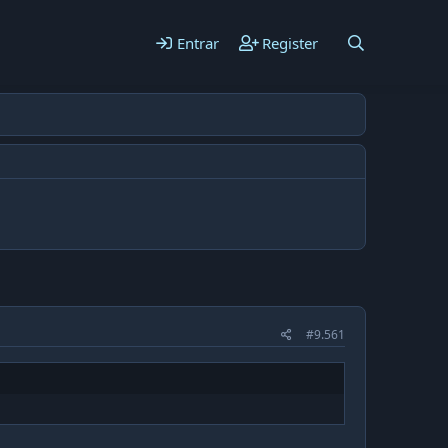
Entrar
Register
#9.561