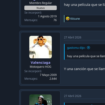
c
Miembro Regular
hay una película que se 
a
Nuevo
c
Se incorporó
i
1 Agosto 2019
ó
R
Kitsune
Mensajes
76
n
e
a
c
t
i
27 Abril 2026
o
n
gastonu dijo:
s
:
hay una película que se ll
Valenciaga
Motoquero HOG
Y una canción que se llam
Se incorporó
7 Mayo 2009
Mensajes
2.644
27 Abril 2026