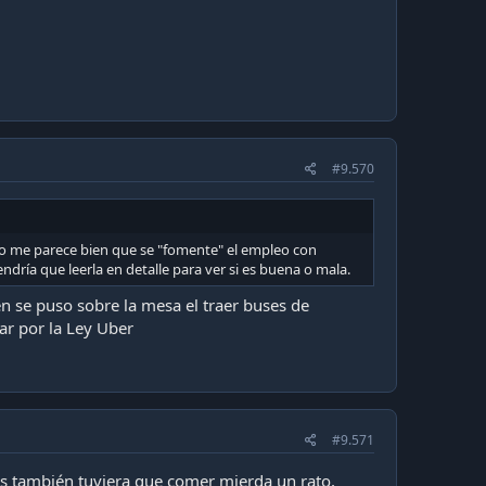
#9.570
 no me parece bien que se "fomente" el empleo con
dría que leerla en detalle para ver si es buena o mala.
n se puso sobre la mesa el traer buses de
ar por la Ley Uber
#9.571
eros también tuviera que comer mierda un rato,