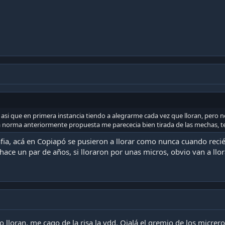
, asi que en primera instancia tiendo a alegrarme cada vez que lloran, pero
 norma anteriormente propuesta me parececia bien tirada de las mechas, ten
ia, acá en Copiapó se pusieron a llorar como nunca cuando recié
hace un par de años, si lloraron por unas micros, obvio van a llor
 lo lloran, me cago de la risa la vdd. Ojalá el gremio de los micr