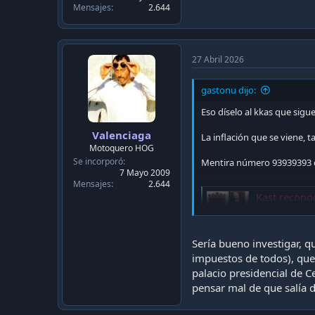
Mensajes
2.644
27 Abril 2026
gastonu dijo:
Eso díselo al kkas que sigu
Valenciaga
La inflación que se viene, t
Motoquero HOG
Se incorporó
Mentira número 93939393 d
7 Mayo 2009
Mensajes
2.644
Kast reconoce 
El presidente d
excompañeros d
www.biobioch
Sería bueno investigar, 
impuestos de todos), que 
palacio presidencial de Ce
pensar mal de que salía de