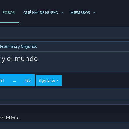
FOROS
QUÉ HAY DE NUEVO
MIEMBROS
Economía y Negocios
e y el mundo
481
…
485
Siguiente
e del foro.