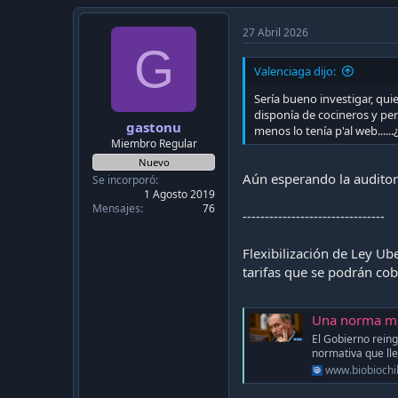
27 Abril 2026
G
Valenciaga dijo:
Sería bueno investigar, qu
disponía de cocineros y per
gastonu
menos lo tenía p'al web......
Miembro Regular
Nuevo
Aún esperando la auditor
Se incorporó
1 Agosto 2019
Mensajes
76
--------------------------------
Flexibilización de Ley Ub
tarifas que se podrán cob
Una norma meno
El Gobierno reing
normativa que lle
www.biobiochil