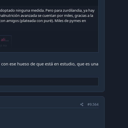
a adoptado ninguna medida. Pero para zurdilandia, ya hay
malnutrición avanzada se cuentan por miles, gracias a la
 con amigos (plateada con puré). Miles de pymes en
rcera
ía no
rgida
o con ese hueso de que está en estudio, que es una
#9.564