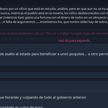
inero por un oficio que está en estudio, análisis, pero en que aun no se h
 nunca, mientras el pueblo está en la miseria, los niños desfavorecidos con 
lar (mientras Kast gasta una fortuna con el dinero de todos en un almuerzo
tc........A falta de argumentos.......inventemos los, que tontos útiles hay de sobra.
lara polémico oficio: “No va a haber ningún tipo de recorte alimentario, becas, para nada” - La Te
inguna decisión de descontinuar ni terminar ningún programa, es un oficio, todav
Haz clic para expandir...
 en busca de gasto", añadió el secretario de Estado respecto de la sugerencia su
para descontinuar el Programa de Alimentación Escolar.
era.com
te asalto al estado para beneficiar a unos poquitos… a otro perr
gue llorando y culpando de todo al gobierno anterior.
, también es culpa de boric.