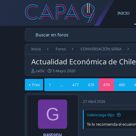
INICIO
Buscar en foros
Inicio
Foros
CONVERSACIÓN SERIA
Actualidad Económica de Chil
E
F
zaDic
5 Mayo 2020
m
e
p
c
Prev
1
…
477
478
479
480
e
h
z
a
ó
d
27 Abril 2026
e
e
G
l
p
t
u
Valenciaga dijo:
e
b
Te lo recomienda el ecuánim
m
l
a
i
gastonu