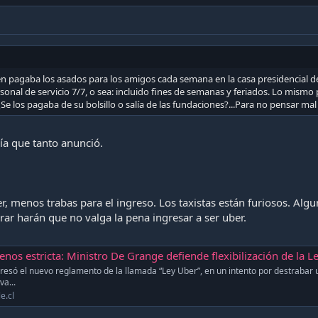
ien pagaba los asados para los amigos cada semana en la casa presidencial 
sonal de servicio 7/7, o sea: incluido fines de semanas y feriados. Lo mismo p
¿Se los pagaba de su bolsillo o salía de las fundaciones?...Para no pensar mal d
ía que tanto anunció.
er, menos trabas para el ingreso. Los taxistas están furiosos. Al
rar harán que no valga la pena ingresar a ser uber.
s estricta: Ministro De Grange defiende flexibilización de la Ley Ube
resó el nuevo reglamento de la llamada “Ley Uber”, en un intento por destrabar 
va...
e.cl