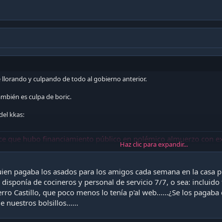
e llorando y culpando de todo al gobierno anterior.
ambién es culpa de boric.
el kkas:
que hubo financiamiento público en polémico almuerzo con excompañeros en La Mo
Haz clic para expandir...
e la República, José Antonio Kast, abordó este viernes la polémica por el almuer
e universidad...
ile.cl
quien pagaba los asados para los amigos cada semana en la casa p
disponía de cocineros y personal de servicio 7/7, o sea: incluido
rro Castillo, que poco menos lo tenía p'al web......¿Se los pagaba 
 nuestros bolsillos......