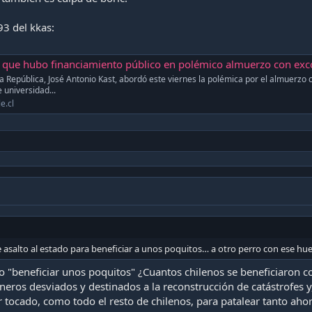
3 del kkas:
e hubo financiamiento público en polémico almuerzo con excompañeros en La Mone
la República, José Antonio Kast, abordó este viernes la polémica por el almuerzo 
universidad...
e.cl
 asalto al estado para beneficiar a unos poquitos… a otro perro con ese hu
 "beneficiar unos poquitos" ¿Cuantos chilenos se beneficiaron co
ineros desviados y destinados a la reconstrucción de catástrofes y
 tocado, como todo el resto de chilenos, para patalear tanto ahor