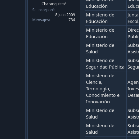
c
Charanguista!
a
Educación
Educ
Se incorporó
c
Ministerio de
Junta
8 Julio 2009
i
Mensajes
734
Educación
Escol
ó
n
Ministerio de
Direc
Educación
Públi
Ministerio de
Subse
Salud
Asist
Ministerio de
Subse
Seguridad Pública
Segur
Ministerio de
Ciencia,
Agenc
Tecnología,
Inves
Conocimiento e
Desar
Innovación
Ministerio de
Subse
Salud
Asist
Ministerio de
Subse
Salud
Asist