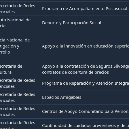
cretaría de Redes
Programa de Acompañamiento Psicosocial 
enciales
tuto Nacional de
Deporte y Participación Social
rte
ia Nacional de
tigación y
Apoyo a la innovación en educación superi
rollo
cretaria de
Apoyo a la contratación de Seguros Silvoag
ultura
contratos de cobertura de precios
cretaría de Redes
Programa de Reparación y Atención Integral
enciales
cretaría de Redes
Espacios Amigables
enciales
cretaría de Redes
Centros de Apoyo Comunitario para Perso
enciales
cretaría de Redes
Continuidad de cuidados preventivos y de 
enciales