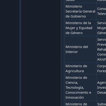
Ministerio
Conse
Secretaría General
Telev
de Gobierno
Ministerio de la
Servi
Mujer y Equidad
Mujer
de Género
Géne
Servi
Prev
Ministerio del
Rehab
Interior
Cons
Alco
Ministerio de
Corp
Agricultura
Fores
Ministerio de
Ciencia,
Agenc
Tecnología,
Inves
Conocimiento e
Desar
Innovación
Ministerio de
Subse