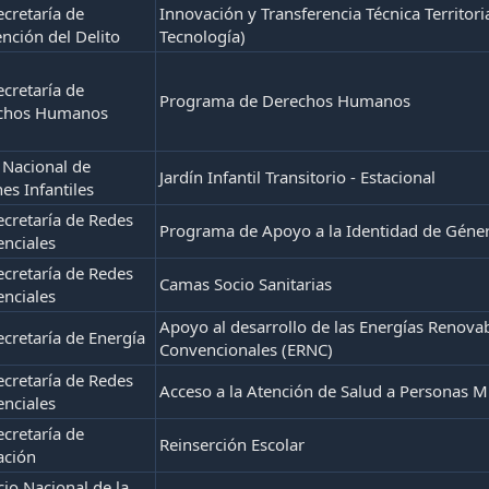
cretaría de
Innovación y Transferencia Técnica Territori
nción del Delito
Tecnología)
cretaría de
Programa de Derechos Humanos
chos Humanos
 Nacional de
Jardín Infantil Transitorio - Estacional
nes Infantiles
cretaría de Redes
Programa de Apoyo a la Identidad de Géne
enciales
cretaría de Redes
Camas Socio Sanitarias
enciales
Apoyo al desarrollo de las Energías Renova
cretaría de Energía
Convencionales (ERNC)
cretaría de Redes
Acceso a la Atención de Salud a Personas M
enciales
cretaría de
Reinserción Escolar
ación
cio Nacional de la