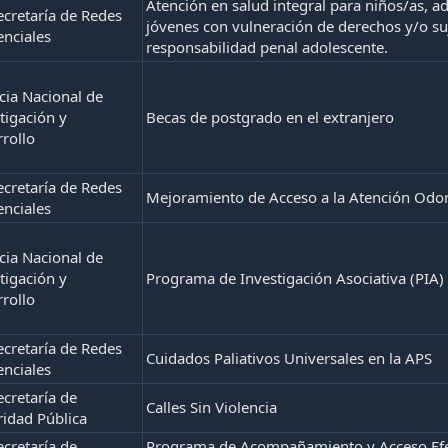
Atención en salud integral para niños/as, a
cretaría de Redes
jóvenes con vulneración de derechos y/o suj
enciales
responsabilidad penal adolescente.
ia Nacional de
tigación y
Becas de postgrado en el extranjero
rollo
cretaría de Redes
Mejoramiento de Acceso a la Atención Odo
enciales
ia Nacional de
tigación y
Programa de Investigación Asociativa (PIA)
rollo
cretaría de Redes
Cuidados Paliativos Universales en la APS
enciales
cretaría de
Calles Sin Violencia
idad Pública
cretaría de
Programa de Acompañamiento y Acceso Efec