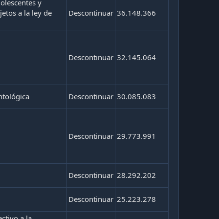
dolescentes y
etos a la ley de
Descontinuar
36.148.366
Descontinuar
32.145.064
ntológica
Descontinuar
30.085.083
Descontinuar
29.773.991
Descontinuar
28.292.202
Descontinuar
25.223.278
tivo a la