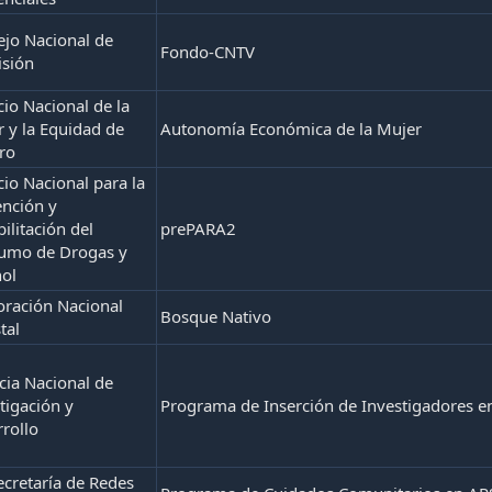
jo Nacional de
Fondo-CNTV
isión
cio Nacional de la
 y la Equidad de
Autonomía Económica de la Mujer
ro
cio Nacional para la
ención y
ilitación del
prePARA2
umo de Drogas y
hol
oración Nacional
Bosque Nativo
tal
ia Nacional de
tigación y
Programa de Inserción de Investigadores e
rollo
cretaría de Redes