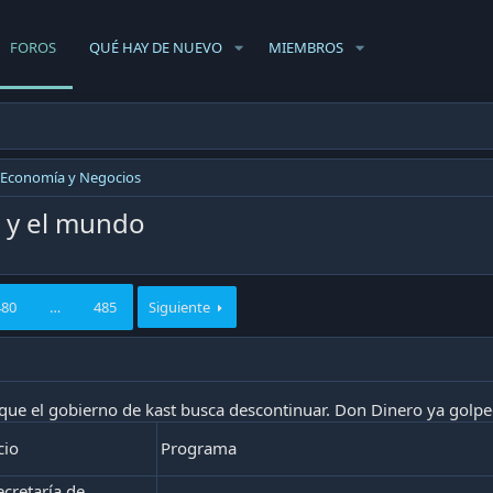
FOROS
QUÉ HAY DE NUEVO
MIEMBROS
Economía y Negocios
e y el mundo
480
…
485
Siguiente
que el gobierno de kast busca descontinuar. Don Dinero ya golpeó
cio
Programa
cretaría de