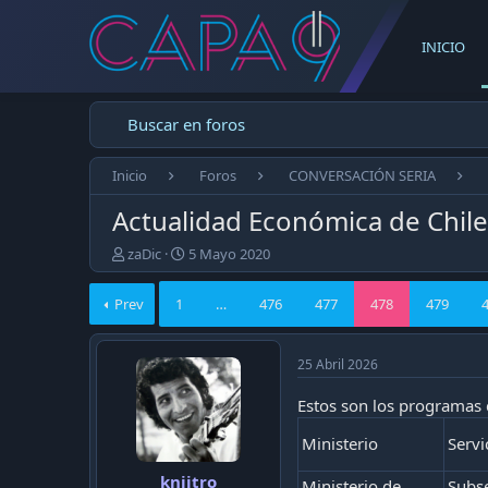
INICIO
Buscar en foros
Inicio
Foros
CONVERSACIÓN SERIA
Actualidad Económica de Chil
E
F
zaDic
5 Mayo 2020
m
e
p
c
Prev
1
…
476
477
478
479
e
h
z
a
ó
d
25 Abril 2026
e
e
l
p
Estos son los programas 
t
u
e
b
Ministerio
Servi
m
l
a
i
kniitro
Ministerio de
Subse