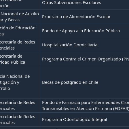
Otras Subvenciones Escolares
ación
 Nacional de Auxilio
Programa de Alimentación Escolar
ar y Becas
ción de Educación
Fondo de Apoyo a la Educación Pública
ca
cretaría de Redes
Hospitalización Domiciliaria
enciales
cretaría de
Programa Contra el Crimen Organizado (P
idad Pública
ia Nacional de
tigación y
Becas de postgrado en Chile
rollo
cretaría de Redes
Fondo de Farmacia para Enfermedades Cró
enciales
Transmisibles en Atención Primaria (FOFAR
cretaría de Redes
Programa Odontológico Integral
enciales