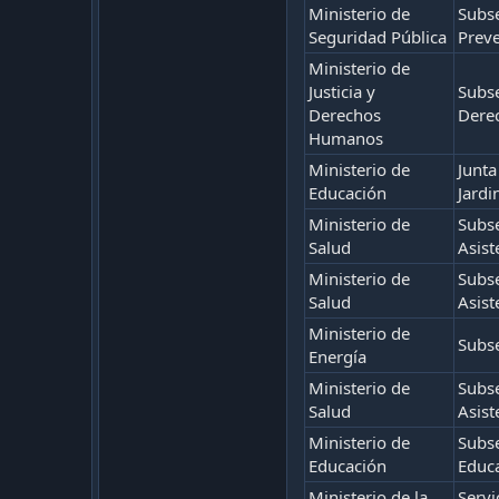
Ministerio de
Subse
Seguridad Pública
Preve
Ministerio de
Justicia y
Subse
Derechos
Dere
Humanos
Ministerio de
Junta
Educación
Jardi
Ministerio de
Subse
Salud
Asist
Ministerio de
Subse
Salud
Asist
Ministerio de
Subse
Energía
Ministerio de
Subse
Salud
Asist
Ministerio de
Subse
Educación
Educ
Ministerio de la
Servi