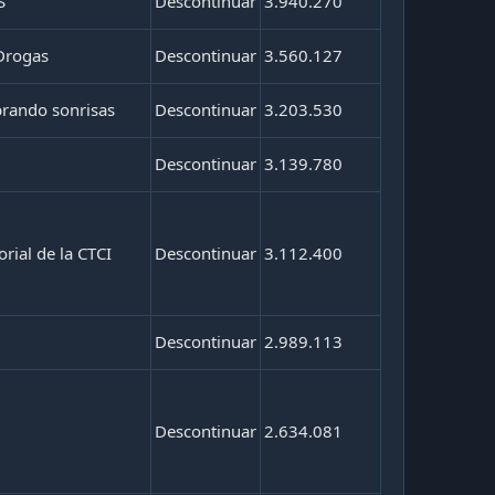
S
Descontinuar
3.940.270
Drogas
Descontinuar
3.560.127
brando sonrisas
Descontinuar
3.203.530
Descontinuar
3.139.780
rial de la CTCI
Descontinuar
3.112.400
Descontinuar
2.989.113
Descontinuar
2.634.081