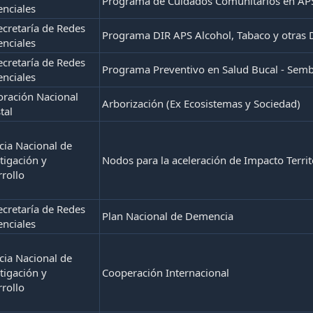
Programa de Cuidados Comunitarios en AP
enciales
cretaría de Redes
Programa DIR APS Alcohol, Tabaco y otras 
enciales
cretaría de Redes
Programa Preventivo en Salud Bucal - Sem
enciales
oración Nacional
Arborización (Ex Ecosistemas y Sociedad)
tal
ia Nacional de
tigación y
Nodos para la aceleración de Impacto Territo
rollo
cretaría de Redes
Plan Nacional de Demencia
enciales
ia Nacional de
tigación y
Cooperación Internacional
rollo