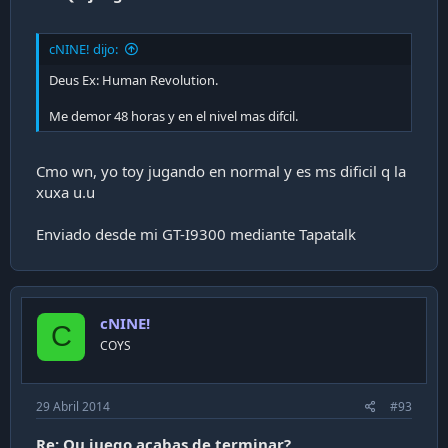
cNINE! dijo:
Deus Ex: Human Revolution.
Me demor 48 horas y en el nivel mas difcil.
Cmo wn, yo toy jugando en normal y es ms dificil q la
xuxa u.u
Enviado desde mi GT-I9300 mediante Tapatalk
cNINE!
C
COYS
29 Abril 2014
#93
Re: Qu juego acabas de terminar?