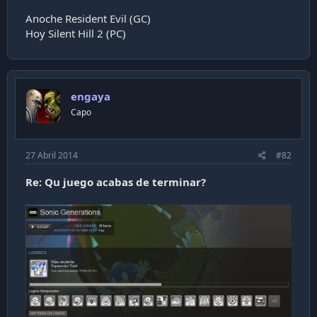
i
Anoche Resident Evil (GC)
ó
Hoy Silent Hill 2 (PC)
n
engaya
Capo
27 Abril 2014
#82
Re: Qu juego acabas de terminar?