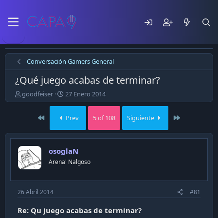
Conversación Gamers General
¿Qué juego acabas de terminar?
E
F
goodfeiser
27 Enero 2014
m
e
p
c
First
Last
Prev
5 of 108
Siguiente
e
h
z
a
ó
d
e
e
osoglaN
l
p
Arena' Nalgoso
t
u
e
b
m
l
a
i
26 Abril 2014
#81
c
a
Re: Qu juego acabas de terminar?
c