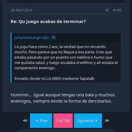
30 Abril 2014
#100
Re: Qu juego acabas de terminar?
Jonymencangri dijo:
Lo jugu hace como 2 aos, la verdad que no recuerdo
mucho. Pero parece que no llegue a esa parte. Creo que
estaba pasando por un puente con neblina o humo que
me quitaba salud, y luego escalaba el edificio y ah estaba el
campamento enemigo.
Enviado desde mi LG-D805 mediante Tapatalk
Hummm... Igual aunque tengas una bala y muchos
enemigos, siempre existe la forma de derrotarlos.
First
Last
Prev
5 of 108
Siguiente