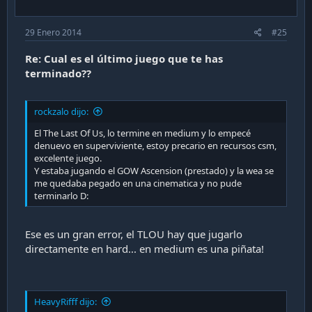
29 Enero 2014
#25
Re: Cual es el último juego que te has
terminado??
rockzalo dijo:
El The Last Of Us, lo termine en medium y lo empecé
denuevo en superviviente, estoy precario en recursos csm,
excelente juego.
Y estaba jugando el GOW Ascension (prestado) y la wea se
me quedaba pegado en una cinematica y no pude
terminarlo D:
Ese es un gran error, el TLOU hay que jugarlo
directamente en hard... en medium es una piñata!
HeavyRifff dijo: