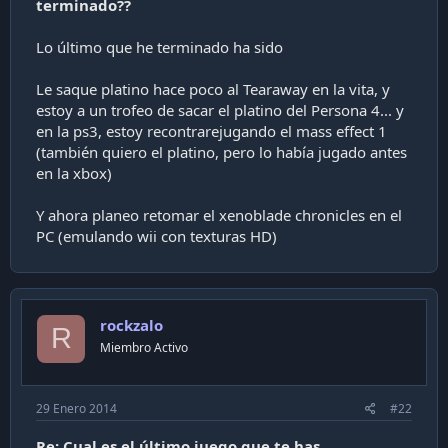
terminado??
i
ó
Lo último que he terminado ha sido
n
Le saque platino hace poco al Tearaway en la vita, y
estoy a un trofeo de sacar el platino del Persona 4... y
en la ps3, estoy recontrarejugando el mass effect 1
(también quiero el platino, pero lo había jugado antes
en la xbox)
Y ahora planeo retomar el xenoblade chronicles en el
PC (emulando wii con texturas HD)
rockzalo
R
Miembro Activo
29 Enero 2014
#22
Re: Cual es el último juego que te has