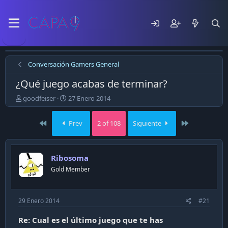
Conversación Gamers General
¿Qué juego acabas de terminar?
E
F
goodfeiser
27 Enero 2014
m
e
p
c
First
Last
Prev
2 of 108
Siguiente
e
h
z
a
ó
d
e
e
Ribosoma
l
p
Gold Member
t
u
e
b
m
l
a
i
29 Enero 2014
#21
c
a
Re: Cual es el último juego que te has
c