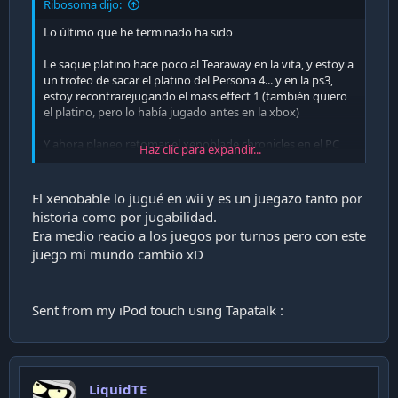
Ribosoma dijo:
Lo último que he terminado ha sido
Le saque platino hace poco al Tearaway en la vita, y estoy a
un trofeo de sacar el platino del Persona 4... y en la ps3,
estoy recontrarejugando el mass effect 1 (también quiero
el platino, pero lo había jugado antes en la xbox)
Y ahora planeo retomar el xenoblade chronicles en el PC
Haz clic para expandir...
(emulando wii con texturas HD)
El xenobable lo jugué en wii y es un juegazo tanto por
historia como por jugabilidad.
Era medio reacio a los juegos por turnos pero con este
juego mi mundo cambio xD
Sent from my iPod touch using Tapatalk :
LiquidTE