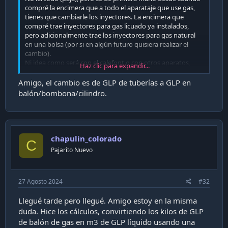
compré la encimera que a todo el aparataje que use gas,
tienes que cambiarle los inyectores. La encimera que
compré trae inyectores para gas licuado ya instalados,
pero adicionalmente trae los inyectores para gas natural
en una bolsa (por si en algún futuro quisiera realizar el
cambio).
Ni idea como será con el calefont o con otros aparatos,
Haz clic para expandir...
supongo que la conversión será posible porque de igual
manera manejan un inyector de gas. No es como que
Amigo, el cambio es de GLP de tuberías a GLP en
puedas tener una entrada para cilindro y abrir una llave
balón/bombona/cilindro.
para modificar el suministro.
Igual si quieran tener una medición fidedigna, pueden
llamar a una empresa que distribuya cilindros y preguntar,
sería mas fácil.
chapulin_colorado
C
Pajarito Nuevo
Tip
27 Agosto 2024
#32
Llegué tarde pero llegué. Amigo estoy en la misma
duda. Hice los cálculos, convirtiendo los kilos de GLP
de balón de gas en m3 de GLP líquido usando una