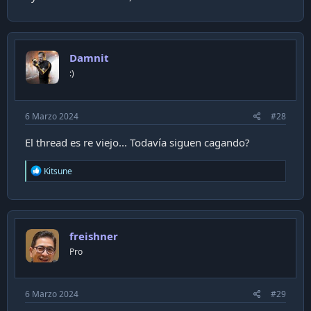
caga de gas, ahi recorde lo cómodo que era que no se
acabara y el ahorro me lo tire en pastillas y malestares del
resfrío por 2 semanas.
Damnit
:)
6 Marzo 2024
#28
El thread es re viejo... Todavía siguen cagando?
R
Kitsune
e
a
c
t
i
freishner
o
n
Pro
s
:
6 Marzo 2024
#29