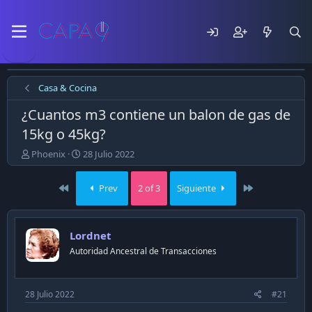
Casa & Cocina
¿Cuantos m3 contiene un balon de gas de
15kg o 45kg?
E
F
Phoenix
28 Julio 2022
m
e
p
c
First
Last
Prev
2 of 3
Siguiente
e
h
z
a
ó
d
e
e
Lordnet
l
p
Autoridad Ancestral de Transacciones
t
u
e
b
m
l
a
i
28 Julio 2022
#21
c