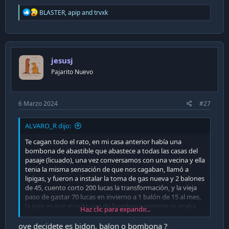
R
BLASTER
,
apip
and
trvxk
e
a
c
t
i
jesusj
o
n
Pajarito Nuevo
s
:
6 Marzo 2024
#27
ALVARO_R dijo:
Te cagan todo el rato, en mi casa anterior había una
bombona de abastible que abastece a todas las casas del
pasaje (licuado), una vez conversamos con una vecina y ella
tenia la misma sensación de que nos cagaban, llamó a
lipigas, y fueron a instalar la toma de gas nueva y 2 balones
de 45, cuento corto 200 lucas la transformación, y la vieja
paso de gastar 70 lucas en invierno a 1 balón de 15 al mes,
la paja es que el puto gas de bombona siempre se acaba
Haz clic para expandir...
cuando uno se esta bañanado, la última vez tuve que salir
a potope a dar el otro balón y me resfrié por culpa de la
oye decidete es bidon, balon o bombona ?