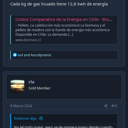
Cada kg de gas licuado tiene 12,8 kwh de energía
Costos Comparativo de la Energia en Chile - Biomass Technology
– Pellets. La calefacción más económica! La biomasa y el
pellets de madera son la fuente de energía más económica
Disponible en Chile. La demanda […]
www.biomass.cl
R
eol
and
Aerodynamic
e
a
c
t
i
rlx
o
n
Gold Member
s
:
8 Marzo 2024
#31
freishner dijo:
No leí todo (paja), pero se de primera mano desde cuando