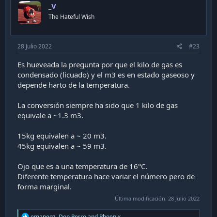
_V
The Hateful Wish
28 Julio 2022
#23
Es hueveada la pregunta por que el kilo de gas es
condensado (licuado) y el m3 es en estado gaseoso y
depende harto de la temperatura.
La conversión siempre ha sido que 1 kilo de gas
equivale a ~1.3 m3.
15kg equivalen a ~ 20 m3.
45kg equivalen a ~ 59 m3.
Ojo que es a una temperatura de 16°C.
Diferente temperatura hace variar el número pero de
forma marginal.
Última modificación:
28 Julio 2022
R
emanegz
,
Don Perro
and
Phoenix