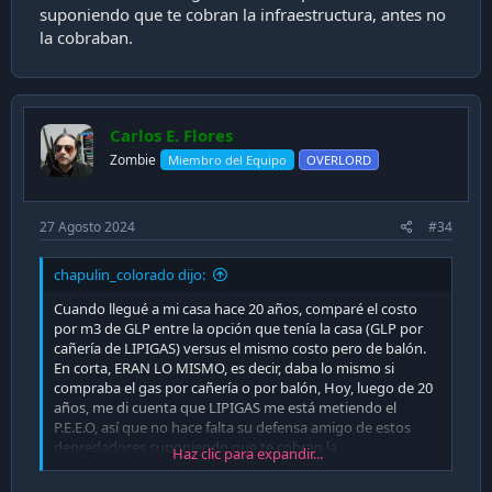
suponiendo que te cobran la infraestructura, antes no
www.biomass.cl
la cobraban.
Carlos E. Flores
Zombie
Miembro del Equipo
OVERLORD
27 Agosto 2024
#34
chapulin_colorado dijo:
Cuando llegué a mi casa hace 20 años, comparé el costo
por m3 de GLP entre la opción que tenía la casa (GLP por
cañería de LIPIGAS) versus el mismo costo pero de balón.
En corta, ERAN LO MISMO, es decir, daba lo mismo si
compraba el gas por cañería o por balón, Hoy, luego de 20
años, me di cuenta que LIPIGAS me está metiendo el
P.E.E.O, así que no hace falta su defensa amigo de estos
depredadores suponiendo que te cobran la
Haz clic para expandir...
infraestructura, antes no la cobraban.