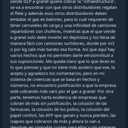
vende GLP a granel quiere cobrar la "infraestructura",
se va a encontrar con que otros distribuidores regalan
el flete y además esos otros distribuidores deben
embalar el gas en balones, para lo cual requieren de
tener carruseles de carga y una infinidad de camiones
repartidores con choferes, mientras que el que vende
a granel solo debe invertir en depósitos y los llena de
manera fácil con camiones surtidores, donde por m3
o por kg sale más barato esa forma. Así que aquí hay
varios hechos que no permiten darle verosimilitud a
sus suposiciones. Me queda claro que lo que dices es
lo que piensas y que no tiene más asidero que ese, lo
acepto y agradezco los comentarios, pero en mi
sistema de creencias que se basa en hechos y
números, no encuentro justificación a que la empresa
esté cobrando más caro por el gas a granel. Por otra
parte, tenemos harta evidencia de empresas que
cobran de más sin justificación, la colusión de las
farmacias, la colusión de los pollos, la colusión del
papel confort, las AFP que ganan y nunca pierden, las
isapres que cobraron de más y ahora lo van a
devolver en cómodas cuotas para ellos y sin intereses,