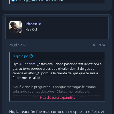
e
a
c
t
i
Phoenix
o
n
Hey Kid!
s
:
28 Julio 2022
#24
Zuljin dijo:
Oye
@Phoenix
, ¿estás evaluando pasar de
gas de cañería
a
gas en tarro
porque crees que el valor de m3 de gas de
cañería es alto? ¿O porque la cuenta del gas que te sale a
fin de mes es alta?
A qué viene la pregunta? Es porque metrogas le estaba
cobrando cuentas de sobre 45 lukas mensuales a un
arrendatario (vive solo con su pareja) siendo que lo normal
Haz clic para expandir...
en el resto de los departamentos que también tienen
metrogas es menos de 20 lukas.
No, la reacción fue mas como una respuesta refleja, vi