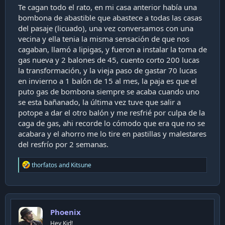
Te cagan todo el rato, en mi casa anterior había una
bombona de abastible que abastece a todas las casas
del pasaje (licuado), una vez conversamos con una
vecina y ella tenia la misma sensación de que nos
cagaban, llamó a lipigas, y fueron a instalar la toma de
gas nueva y 2 balones de 45, cuento corto 200 lucas
la transformación, y la vieja paso de gastar 70 lucas
en invierno a 1 balón de 15 al mes, la paja es que el
puto gas de bombona siempre se acaba cuando uno
se esta bañanado, la última vez tuve que salir a
potope a dar el otro balón y me resfrié por culpa de la
caga de gas, ahi recorde lo cómodo que era que no se
acabara y el ahorro me lo tire en pastillas y malestares
del resfrío por 2 semanas.
R
thorfatos
and
Kitsune
e
a
c
t
i
Phoenix
o
n
Hey Kid!