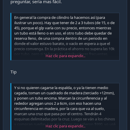
preguntar, sería mas fácil.
En general la compra de cilindro la hacemos así (para
ilustrar un poco). Hay que tener de 2 a 3 tubos (de 15, o de
45), porque el glp varía con su precio, entonces mientras
un tubo está lleno o en uso, el otro tubo debe quedar de
reserva lleno, de una compra dentro de un periodo en
donde el valor estuvo barato, o vacío en espera a que el
precio convenga. En la práctica el ahorro no supera las 10k
por tubo, pero si te haces de distribuidores frecuentes,
Haz clic para expandir...
ellos te van mandando el precio y te avisan de las alzas.
Y el otro dato interesante, es pesar el tubo recién
Tip
comprado y volver a pesarlo cuando está vacío, para ir
llenando una bitácora de uso con fechas. Para una
frecuencia normal el gas te debería durar un periodo
Y si no quieren cagarse la espalda, o ya la tienen medio
similar, lo que se va a notar cuando se compre el suministro
cagada, toman un cuadrado de madera (terciado +12mm),
en otra compañía. Así cuando llega el gas, lo pesas y si pesa
y ponen un tubo encima. Marcan la circunferencia y al
distinto a tu estimado, no lo recibes y no pagas, porque ya
rededor agregan unos 2 a 6cm, con eso hacen una
me ha pasado que me lo ofrecen mas barato que la
circunferencia en madera, por la cara que va al suelo,
competencia pero en realidad el tubo no está
marcan una cruz que pasa por el centro. Tendrán 4
completamente lleno.
esquinas delimitadas por la cruz. Luego se ván a los chinos
y compran ruedas. Las mas chicas me salieron $990, yo usé
Haz clic para expandir...
Para finalizar, a penas te lo entreguen, le debes sacar el
4 pero pueden usar 3 (bajo su propio riesgo). La idea es