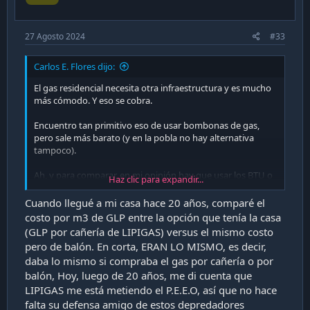
s
:
27 Agosto 2024
#33
Carlos E. Flores dijo:
El gas residencial necesita otra infraestructura y es mucho
más cómodo. Y eso se cobra.
Encuentro tan primitivo eso de usar bombonas de gas,
pero sale más barato (y en la pobla no hay alternativa
tampoco).
Ah, y para comparar, en mi opinión hay que usar los BTU o
Haz clic para expandir...
KW/h.
Cuando llegué a mi casa hace 20 años, comparé el
Un metro cúbico de gas licuado tiene 25 kwh.
costo por m3 de GLP entre la opción que tenía la casa
(GLP por cañería de LIPIGAS) versus el mismo costo
Cada kg de gas licuado tiene 12,8 kwh de energía
pero de balón. En corta, ERAN LO MISMO, es decir,
daba lo mismo si compraba el gas por cañería o por
Costos Comparativo de la Energia en Chile - Biomass Technology
balón, Hoy, luego de 20 años, me di cuenta que
– Pellets. La calefacción más económica! La biomasa y el
LIPIGAS me está metiendo el P.E.E.O, así que no hace
pellets de madera son la fuente de energía más
falta su defensa amigo de estos depredadores
económica Disponible en Chile. La demanda […]