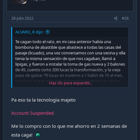
s
:
28 Julio 2022
#26
ALVARO_R dijo:
Te cagan todo el rato, en mi casa anterior había una
bombona de abastible que abastece a todas las casas del
pasaje (licuado), una vez conversamos con una vecina y ella
tenia la misma sensación de que nos cagaban, llamó a
lipigas, y fueron a instalar la toma de gas nueva y 2 balones
de 45, cuento corto 200 lucas la transformación, y la vieja
paso de gastar 70 lucas en invierno a 1 balón de 15 al mes,
la paja es que el puto gas de bombona siempre se acaba
Haz clic para expandir...
cuando uno se esta bañanado, la última vez tuve que salir
a potope a dar el otro balón y me resfrié por culpa de la
caga de gas, ahi recorde lo cómodo que era que no se
Pa eso ta la tecnologia majeto
acabara y el ahorro me lo tire en pastillas y malestares del
resfrío por 2 semanas.
Account Suspended
Me lo compro con lo que me ahorro en 2 semanas de
esta caga!