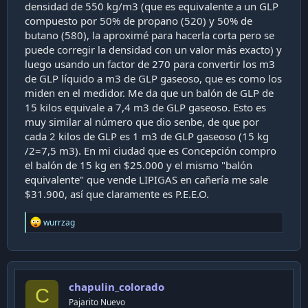
densidad de 550 kg/m3 (que es equivalente a un GLP
compuesto por 50% de propano (520) y 50% de
butano (580), la aproximé para hacerla corta pero se
puede corregir la densidad con un valor más exacto) y
luego usando un factor de 270 para convertir los m3
de GLP líquido a m3 de GLP gaseoso, que es como los
miden en el medidor. Me da que un balón de GLP de
15 kilos equivale a 7,4 m3 de GLP gaseoso. Esto es
muy similar al número que dio senbe, de que por
cada 2 kilos de GLP es 1 m3 de GLP gaseoso (15 kg
/2=7,5 m3). En mi ciudad que es Concepción compro
el balón de 15 kg en $25.000 y el mismo "balón
equivalente" que vende LIPIGAS en cañería me sale
$31.900, así que claramente es P.E.E.O.
R
wurrzag
e
a
c
t
i
chapulin_colorado
o
C
n
Pajarito Nuevo