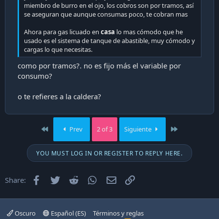
miembro de burro en el ojo, los cobros son por tramos, así
el gas a granel. Por otra parte, tenemos harta evidencia de
se aseguran que aunque consumas poco, te cobran mas
empresas que cobran de más sin justificación, la colusión
de las farmacias, la colusión de los pollos, la colusión del
Ahora para gas licuado en
casa
lo mas cómodo que he
papel confort, las AFP que ganan y nunca pierden, las
usado es el sistema de tanque de abastible, muy cómodo y
isapres que cobraron de más y ahora lo van a devolver en
cargas lo que necesitas.
cómodas cuotas para ellos y sin intereses, los
supermercados con los precios más caros que en Alemania,
como por tramos?. no es fijo más el variable por
ENEL y otras distribuidoras eléctricas que no han hecho
consumo?
mantención, etc. etc. etc. así que tenemos HARTA evidencia
para suponer que son ladronas.
o te refieres a la caldera?
First
Last
Prev
2 of 3
Siguiente
YOU MUST LOG IN OR REGISTER TO REPLY HERE.
Facebook
Twitter
Reddit
WhatsApp
Email
Enlace
Share:
Oscuro
Español (ES)
Términos y reglas