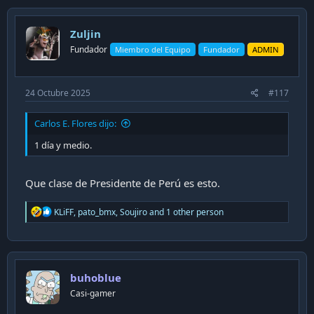
c
t
i
Zuljin
o
n
Fundador
Miembro del Equipo
Fundador
ADMIN
s
:
24 Octubre 2025
#117
Carlos E. Flores dijo:
1 día y medio.
Que clase de Presidente de Perú es esto.
R
KLiFF
,
pato_bmx
,
Soujiro
and 1 other person
e
a
c
t
i
buhoblue
o
n
Casi-gamer
s
: