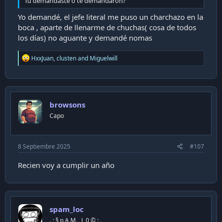
Tu demandaste o te demandaron?
Yo demandé, el jefe literal me puso un charchazo en la
boca , aparte de llenarme de chuchas( cosa de todos
los días) no aguante y demandé nomas
R
HxxJuan
,
clusten
and
Miguelwill
e
a
c
t
i
browsons
o
n
Capo
s
:
8 Septiembre 2025
#107
Recien voy a cumplir un año
spam_loc
. : § p A M _ L 0 © : .