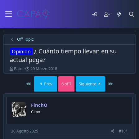
Off Topic
¿ Cuánto tiempo llevan en su
Opinion
actual pega?
E
F
Pato
29 Marzo 2018
m
e
p
c
First
Last
Prev
6 of 7
Siguiente
e
h
z
a
ó
d
e
e
FinchO
l
p
Capo
t
u
e
b
m
l
a
i
20 Agosto 2025
#101
c