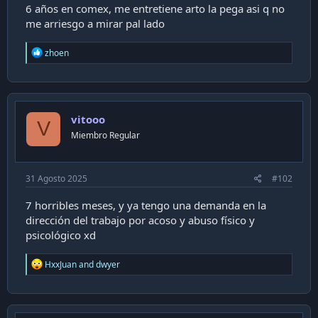
a
6 años en comex, me entretiene arto la pega asi q no
c
me arriesgo a mirar pal lado
i
ó
R
zhoen
n
e
a
c
t
i
vitooo
o
V
n
Miembro Regular
s
:
31 Agosto 2025
#102
7 horribles meses, y ya tengo una demanda en la
dirección del trabajo por acoso y abuso físico y
psicológico xd
R
HxxJuan
and
dwyer
e
a
c
t