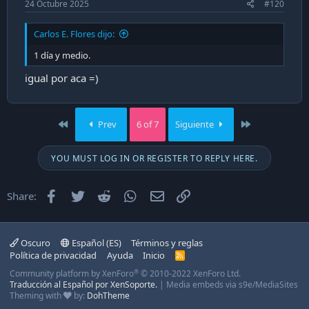
24 Octubre 2025
#120
Carlos E. Flores dijo:
1 día y medio.
igual por aca =)
First
Last
Prev
6 of 7
Siguiente
YOU MUST LOG IN OR REGISTER TO REPLY HERE.
Facebook
Twitter
Reddit
WhatsApp
Email
Enlace
Share:
Oscuro
Español (ES)
Términos y reglas
Política de privacidad
Ayuda
Inicio
R
S
®
Community platform by XenForo
© 2010-2022 XenForo Ltd.
S
Traducción al Español por XenSoporte.
|
Media embeds via s9e/MediaSites
Theming with
by:
DohTheme