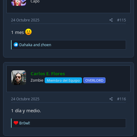
Capo
24 Octubre 2025
#115
1 mes
R
Dahaka
and
zhoen
e
a
c
t
i
Carlos E. Flores
o
n
Zombie
Miembro del Equipo
OVERLORD
s
:
24 Octubre 2025
#116
1 día y medio.
R
Br0wl!
e
a