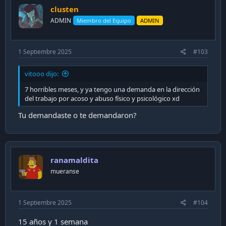
i
clusten
o
n
ADMIN
Miembro del Equipo
ADMIN
s
:
1 Septiembre 2025
#103
vitooo dijo:
7 horribles meses, y ya tengo una demanda en la dirección
del trabajo por acoso y abuso físico y psicológico xd
Tu demandaste o te demandaron?
ranamaldita
mueranse
1 Septiembre 2025
#104
15 años y 1 semana