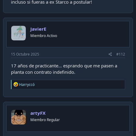
incluso si fueras a ex Starco a postular!
JavierE
Miembro Activo
15 Octubre 2025
#112
17 años de practicante... esprando que me pasen a
planta con contrato indefinido.
R
Harryccó
e
a
c
t
i
artyFX
o
n
Miembro Regular
s
: