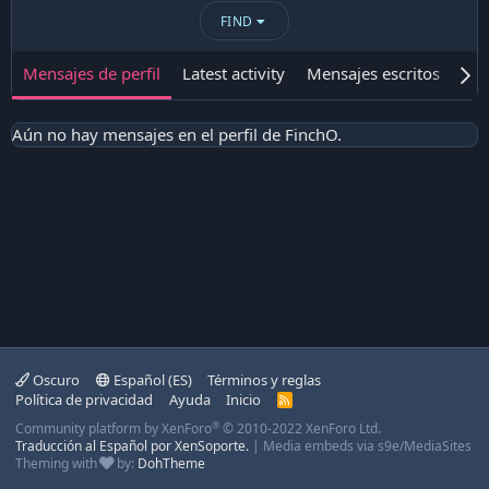
FIND
Mensajes de perfil
Latest activity
Mensajes escritos
Ace
Aún no hay mensajes en el perfil de FinchO.
Oscuro
Español (ES)
Términos y reglas
Política de privacidad
Ayuda
Inicio
R
S
®
Community platform by XenForo
© 2010-2022 XenForo Ltd.
S
Traducción al Español por XenSoporte.
|
Media embeds via s9e/MediaSites
Theming with
by:
DohTheme