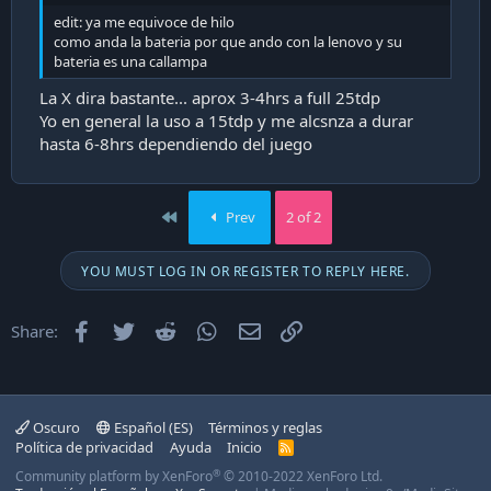
edit: ya me equivoce de hilo
Al seleccionar Bazzite el booteo es el siguiente
como anda la bateria por que ando con la lenovo y su
bateria es una callampa
La X dira bastante... aprox 3-4hrs a full 25tdp
Yo en general la uso a 15tdp y me alcsnza a durar
hasta 6-8hrs dependiendo del juego
First
Prev
2 of 2
YOU MUST LOG IN OR REGISTER TO REPLY HERE.
Facebook
Twitter
Reddit
WhatsApp
Email
Enlace
Share:
Oscuro
Español (ES)
Términos y reglas
Política de privacidad
Ayuda
Inicio
R
S
®
Community platform by XenForo
© 2010-2022 XenForo Ltd.
S
Aprovechando la pasada, les comento que realicé el