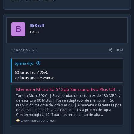
Dentro de la caja podemos encontrar un decente
empaquetado con algunas instrucciones
Br0wl!
B
Capo
(originalmente la portatil viene con un plastico que
obviamente yo ya se lo había quitado)
17 Agosto 2025
#24
tglaria dijo:
Dentro de los accesorios importantes incluidos, se
encuentra el cargador de 65w, un par de soportes
60 lucas los 512GB.
27 lucas una de 256GB
para la portatil y obviamente la portatil
Memoria Micro Sd 512gb Samsung Evo Plus U3 4k 130mb/s - $ 48.504
Tarjeta MicroSDXC. | Su velocidad de lectura es de 130 MB/s y
de escritura 90 MB/s. | Posee adaptador de memoria. | Su
Una vez encendida abre inmediatamente el software
resolución máxima de video es 4K. | Almacena diferentes tipos
Asus Crate, donde se nos permite establecer perfiles
de datos. | Clase de velocidad: 10. | Es a prueba de agua. |
Con tecnología UHS-II para un rendimiento de alta...
para el procesador, bataria etc.
www.mercadolibre.cl
Generalmente la uso en modo silent que es el que