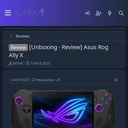
Reviews
[Unboxing - Review] Asus Rog
Review
Ally X
E
F
Br0wl!
3 Abril 2025
m
e
p
c
e
h
3 Abril 2025
Respuestas: 26
z
a
ó
d
e
e
l
p
t
u
e
b
m
l
a
i
c