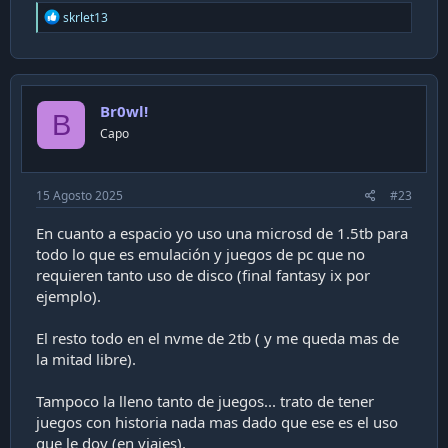
R
drama.... LA DURACIÓN DE BATERÍA.
skrlet13
e
a
Por este motivo vi que recomendaban bastante la Rog
c
Ally X dado que era la que mejor autonomía ofrecía
t
i
(obviamente por un precio mucho más elevado).
Br0wl!
o
B
n
Capo
Muchos dirán "oye, pero podrías comprar la Ally
s
:
normal y hacerle el upgrade de bateria", de lo cual
desistí por miedo a cagarla (poco probable), dudosa
15 Agosto 2025
#23
reputación de las baterías que venden y al no ser algo
oficial no me da muy buena espina. Asi que decidí
En cuanto a espacio yo uso una microsd de 1.5tb para
comprar una Rog Ally X.
todo lo que es emulación y juegos de pc que no
requieren tanto uso de disco (final fantasy ix por
La compré en PCfactory dado que no hay muchas
ejemplo).
tiendas que la vendan en chile, fui presencial a plaza
egaña y la compré.
El resto todo en el nvme de 2tb ( y me queda mas de
la mitad libre).
llego a la casa y abro esta hermosa caja
Tampoco la lleno tanto de juegos... trato de tener
juegos con historia nada mas dado que ese es el uso
que le doy (en viajes).