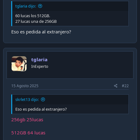
tglaria dijo:
60 lucas los 512GB.
27 lucas una de 256GB
Eso es pedida al extranjero?
tglaria
InExperto
15 Agosto 2025
#22
skrlet13 dijo:
Dada mi ansiedad, empecé a ver distintos reviews de
Eso es pedida al extranjero?
otras handheld hasta que llegué a mirar aquellas con
windows como SteamDeck, MSI Claw, Lenovo Legion
256gb 25lucas
y la Asus Rog.
512GB 64 lucas
Al mirar y mirar videos, todas caían en el mismo