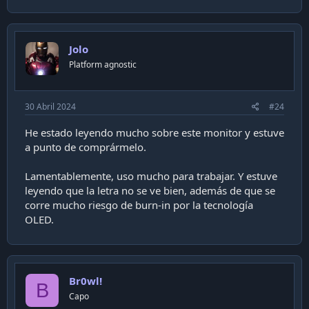
4. Accesorios desempacados
Jolo
5. Fuente de poder (enorme)
Platform agnostic
6. Armado de base (muy firme)
30 Abril 2024
#24
He estado leyendo mucho sobre este monitor y estuve
a punto de comprármelo.
7. Base armada (acostada)
Lamentablemente, uso mucho para trabajar. Y estuve
leyendo que la letra no se ve bien, además de que se
8. Tornillo seguridad Base + soporte
corre mucho riesgo de burn-in por la tecnología
OLED.
9. Caja Abierta
10. Parte trasera del monitor en la caja
Br0wl!
B
Capo