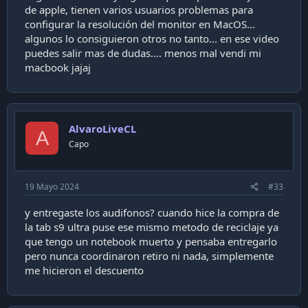
de apple, tienen varios usuarios problemas para
configurar la resolución del monitor en MacOS...
algunos lo consiguieron otros no tanto... en ese video
puedes salir mas de dudas.... menos mal vendi mi
macbook jajaj
AlvaroLiveCL
Y eso muchachos, lo he estado probando un rato y la
A
Capo
verdad se siente muy extraño el formato por el
momento pero la micro partida de warzone que me
jugué se sintió genial con un amplio campo de visión
19 Mayo 2024
#33
y colores demasiado ricos.
y entregaste los audifonos? cuando hice la compra de
Dejo el enlace de compra en la store samsung por si
la tab s9 ultra puse ese mismo metodo de reciclaje ya
se motivan.
que tengo un notebook muerto y pensaba entregarlo
pero nunca coordinaron retiro ni nada, simplemente
Monitor Gamer de alto rendimiento en oferta | Samsung Chile
me hicieron el descuento
Comprá monitor gamer con alta tasa de refresco y
respuesta rápida. Ideal para juegos competitivos,
con cuotas y envío rápido.