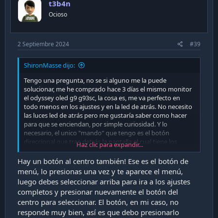
t3b4n
Ocioso
2 Septiembre 2024
#39
ShironMasse dijo:
Tengo una pregunta, no se si alguno me la puede
solucionar, me he comprado hace 3 días el mismo monitor
el odyssey oled g9 g93sc, la cosa es, me va perfecto en
todo menos en los ajustes y en la led de atrás. No necesito
las luces led de atrás pero me gustaría saber como hacer
para que se enciendan, por simple curiosidad. Y lo
necesario, el unico "mando" que tengo es el botón
direccional que trae detrás la pantalla el cual tiene los
Haz clic para expandir...
siguientes ajustes...
Hay un botón al centro también! Ese es el botón de
menú, lo presionas una vez y te aparece el menú,
Arriba - Brightness, Contrast y Sharpness
luego debes seleccionar arriba para ira a los ajustes
Abajo - Volumen
completos y presionar nuevamente el botón del
Derecha - Cambio de HDMI 1, HDMI 2 o DisplayPort
centro para seleccionar. El botón, en mi caso, no
Izquierda - Cambio de HDMI 1, HDMI 2 o DisplayPort
responde muy bien, así es que debo presionarlo