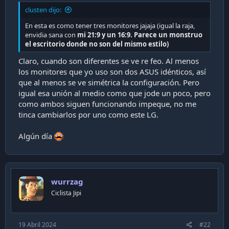
ps5".... asi que le pregunté a la chica:
clusten dijo:
En esta es como tener tres monitores jajaja (igual la raja,
- Yo: ¿ De verdad pueden ser audifonos?
envidia sana con
mi 21:9 y un 16:9. Parece un monstruo
- Ventas: Claro que si, siempre y cuando sean
el escritorio donde no son del mismo estilo)
inalambricos.
Claro, cuando son diferentes se ve re feo. Al menos
Por lo tanto, luego de esto me convencí de realizar la
los monitores que yo uso son dos ASUS idénticos, así
compra, dado que significaba bajar de $1.099.000 a
que al menos se ve simétrica la configuración. Pero
$934.992, entregando mis audifonos de PS4
igual esa unión al medio como que jode un poco, pero
inalambricos.
como ambos siguen funcionando impeque, no me
tinca cambiarlos por uno como este LG.
Algún día
wurrzag
Cuento corto, hoy me llegó el monitor les haré un
Ciclista Jipi
pequeño unboxing.
19 Abril 2024
#22