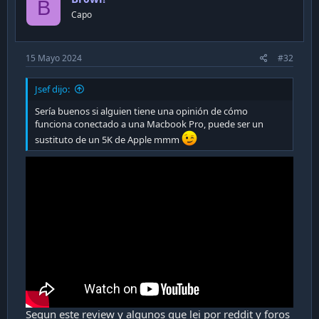
B
n
Capo
VRR - On
s
:
Adaptive Sync (Game Mode) - On
15 Mayo 2024
#32
Dynamic Black - 0
Jsef dijo:
HDR10+ - Basic
Sería buenos si alguien tiene una opinión de cómo
funciona conectado a una Macbook Pro, puede ser un
sustituto de un 5K de Apple mmm
Game HDR - Basic
Importante hacer la configuración de ClearTypeText
en windows
Segun este review y algunos que lei por reddit y foros