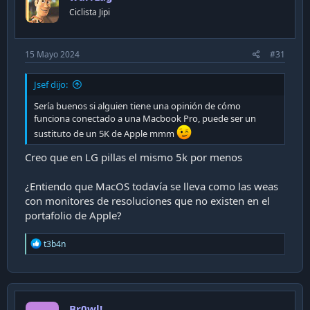
Ciclista Jipi
Configuración Monitor
15 Mayo 2024
#31
Tipo Conexión --> HDMI (Al ser 2.1 te permite
Jsef dijo:
seleccionar 12bits de color, DP no lo permite).
Sería buenos si alguien tiene una opinión de cómo
funciona conectado a una Macbook Pro, puede ser un
Game Mode
sustituto de un 5K de Apple mmm
Creo que en LG pillas el mismo 5k por menos
Picture - Natural
¿Entiendo que MacOS todavía se lleva como las weas
Contrast Enhancer - Off
con monitores de resoluciones que no existen en el
portafolio de Apple?
HDR Tone Mapping - Active
R
Color Tone - Standard
t3b4n
e
a
Peak Brightness - High.
c
t
i
Color Space - Native
Br0wl!
o