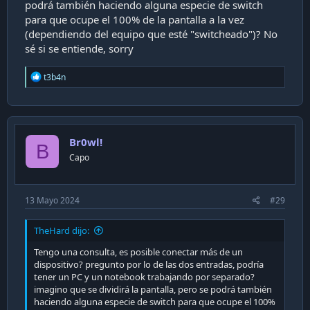
podrá también haciendo alguna especie de switch
para que ocupe el 100% de la pantalla a la vez
(dependiendo del equipo que esté "switcheado")? No
Panel de control Nvidia:
sé si se entiende, sorry
R
- 5120x1440 240hz
t3b4n
e
a
- Configuración de colo Nvidia : 32bit, 12bpc, RGB,
c
Completa
t
i
Br0wl!
o
B
n
Capo
s
:
13 Mayo 2024
#29
TheHard dijo:
Tengo una consulta, es posible conectar más de un
dispositivo? pregunto por lo de las dos entradas, podría
tener un PC y un notebook trabajando por separado?
imagino que se dividirá la pantalla, pero se podrá también
haciendo alguna especie de switch para que ocupe el 100%