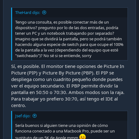
TheHard dijo:
Tengo una consulta, es posible conectar más de un
dispositivo? pregunto por lo de las dos entradas, podría
tener un PC y un notebook trabajando por separado?
imagino que se dividirá la pantalla, pero se podrá también
haciendo alguna especie de switch para que ocupe el 100%
de la pantalla a la vez (dependiendo del equipo que esté
"switcheado")? No sé si se entiende, sorry
Sí, es posible. El monitor tiene opciones de Picture In
Picture (PIP) y Picture By Picture (PBP). El PIP se
despliega como un cuadrito pequeño donde puedes
ver el equipo secundario. El PBP permite dividir la
pantalla en 50:50 o 70:30. Ambos modos son la raja.
Para trabajar yo prefiero 30:70, así tengo el IDE al
centro.
Jsef dijo:
Sería buenos si alguien tiene una opinión de cómo
funciona conectado a una Macbook Pro, puede ser un
sustituto de un 5K de Apple mmm