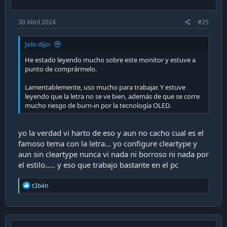
11. Entonces
30 Abril 2024
#25
12. RGB Parte trasera para más fps y calce soporte
monitor
Jolo dijo:
He estado leyendo mucho sobre este monitor y estuve a
punto de comprármelo.
13. masme...
Lamentablemente, uso mucho para trabajar. Y estuve
14. Puertos de entrada izquierdos + Control +
leyendo que la letra no se ve bien, además de que se corre
mucho riesgo de burn-in por la tecnología OLED.
encendido
yo la verdad vi harto de eso y aun no cacho cual es el
15. Puertos de entrada derechos
famoso tema con la letra... yo configure cleartype y
aun sin cleartype nunca vi nada ni borroso ni nada por
el estilo..... y eso que trabajo bastante en el pc
16. Soporte monitor + gestion de cables
R
t3b4n
e
a
c
t
i