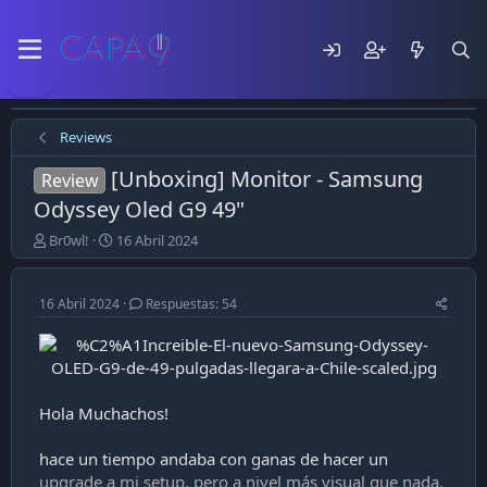
Reviews
[Unboxing] Monitor - Samsung
Review
Odyssey Oled G9 49"
E
F
Br0wl!
16 Abril 2024
m
e
p
c
e
h
16 Abril 2024
Respuestas: 54
z
a
ó
d
e
e
l
p
t
u
Hola Muchachos!
e
b
m
l
a
i
hace un tiempo andaba con ganas de hacer un
c
upgrade a mi setup, pero a nivel más visual que nada.