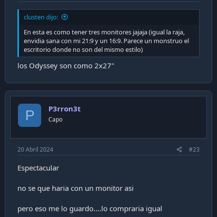
Antes de esta compra mi setup estaba conformado
por 2 monitores:
clusten dijo:
- Gigabyte G32QC de 32" QHD y 165hz, muy rico
En esta es como tener tres monitores jajaja (igual la raja,
monitor
envidia sana con mi 21:9 y un 16:9. Parece un monstruo el
- Samsung (no recuerdo el modelo) de 27" y 120hz.
escritorio donde no son del mismo estilo)
los Odyssey son como 2x27"
Setup Pre Oled
1. Caja Cerrada
P3rron3t
P
Capo
2. Caja Abierta
20 Abril 2024
#23
3. Accesorios Incluidos
Espectacular
Aqui pueden ver el brazo del soporte, la base del
no se que haria con un monitor asi
soporte (que la encontré muy buena y poco invasiva
en espacio), cable hdmi 2.1, fuente de poder (enorme)
pero eso me lo guardo....lo compraria igual
y enchufe.