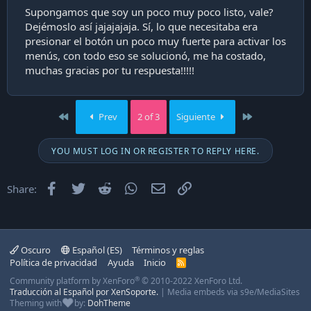
Supongamos que soy un poco muy poco listo, vale?
Dejémoslo así jajajajaja. Sí, lo que necesitaba era
presionar el botón un poco muy fuerte para activar los
menús, con todo eso se solucionó, me ha costado,
muchas gracias por tu respuesta!!!!!
First
Last
Prev
2 of 3
Siguiente
YOU MUST LOG IN OR REGISTER TO REPLY HERE.
Facebook
Twitter
Reddit
WhatsApp
Email
Enlace
Share:
Oscuro
Español (ES)
Términos y reglas
Política de privacidad
Ayuda
Inicio
R
S
®
Community platform by XenForo
© 2010-2022 XenForo Ltd.
S
Traducción al Español por XenSoporte.
|
Media embeds via s9e/MediaSites
Theming with
by:
DohTheme