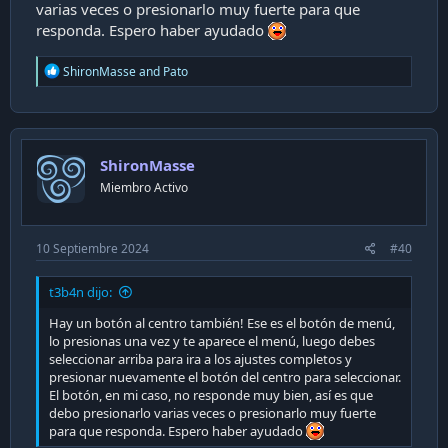
varias veces o presionarlo muy fuerte para que
Me gustaría tener mas configuraciones la verdad o al
responda. Espero haber ayudado
menos saber como darle a "OK" para cuando se me apague
decirle que no. Otra cosa, me gustaría saber como
R
ShironMasse
and
Pato
encenderlo o apagarlo, porque la única manera que se me
e
ocurre es encendiendo el PC o apagandolo, menos mal que
a
uso regleta y apago el monitor, sino el gasto de luz sería
c
gracioso jajajaja. Gracias por la información
t
i
ShironMasse
o
n
Miembro Activo
s
:
10 Septiembre 2024
#40
t3b4n dijo:
Hay un botón al centro también! Ese es el botón de menú,
lo presionas una vez y te aparece el menú, luego debes
seleccionar arriba para ira a los ajustes completos y
presionar nuevamente el botón del centro para seleccionar.
El botón, en mi caso, no responde muy bien, así es que
debo presionarlo varias veces o presionarlo muy fuerte
para que responda. Espero haber ayudado