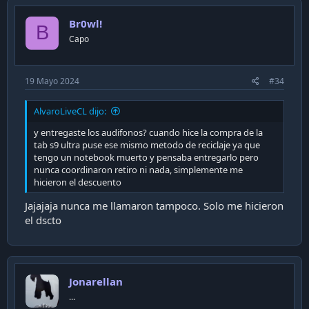
www.samsung.com
Br0wl!
B
Última modificación:
16 Abril 2024
Capo
R
P3rron3t
,
Carlos E. Flores
,
Mangy
and 16 others
e
19 Mayo 2024
#34
a
c
t
AlvaroLiveCL dijo:
i
o
y entregaste los audifonos? cuando hice la compra de la
n
tab s9 ultra puse ese mismo metodo de reciclaje ya que
s
tengo un notebook muerto y pensaba entregarlo pero
:
nunca coordinaron retiro ni nada, simplemente me
hicieron el descuento
Jajajaja nunca me llamaron tampoco. Solo me hicieron
el dscto
Jonarellan
...