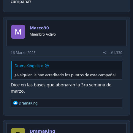
campaña?
Marco90
Miembro Activo
16 Marzo 2025
#1.330
DramaKing dijo:
¿A alguien le han acreditado los puntos de esta campaña?
Dice en las bases que abonaran la 3ra semana de
marzo.
R
DramaKing
e
a
c
t
i
DramaKing
o