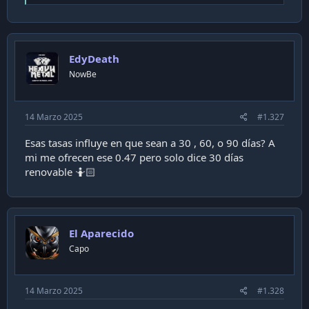
e
a
c
t
i
EdyDeath
o
n
NowBe
s
:
14 Marzo 2025
#1.327
Esas tasas influye en que sean a 30 , 60, o 90 días? A
mi me ofrecen ese 0.47 pero solo dice 30 días
renovable 🤷🏻
El Aparecido
Capo
14 Marzo 2025
#1.328