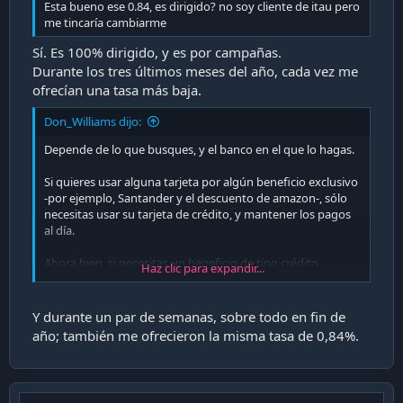
Esta bueno ese 0.84, es dirigido? no soy cliente de itau pero
me tincaría cambiarme
Sí. Es 100% dirigido, y es por campañas.
Durante los tres últimos meses del año, cada vez me
ofrecían una tasa más baja.
Don_Williams dijo:
Depende de lo que busques, y el banco en el que lo hagas.
Si quieres usar alguna tarjeta por algún beneficio exclusivo
-por ejemplo, Santander y el descuento de amazon-, sólo
necesitas usar su tarjeta de crédito, y mantener los pagos
al día.
Ahora bien, si necesitas un beneficio de tipo crédito
Haz clic para expandir...
(consumo o hipotecario), las mejores tasas se los darán a
sus propios clientes (a.k.a. tasa cliente preferente); por lo
cual sí o sí gran parte de tus operaciones (crédito y CC -
Y durante un par de semanas, sobre todo en fin de
debito) tendrás que hacerlas desde dicho banco.
año; también me ofrecieron la misma tasa de 0,84%.
Para muestra, un botón:
Ver adjunto 39331
Ver adjunto 39329