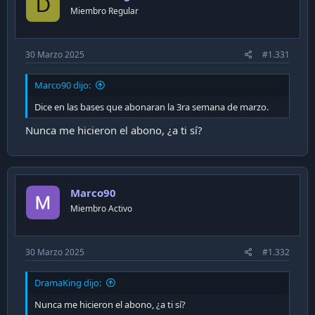
D
n
Miembro Regular
s
:
30 Marzo 2025
#1.331
Marco90 dijo:
Dice en las bases que abonaran la 3ra semana de marzo.
Nunca me hicieron el abono, ¿a ti sí?
Marco90
Miembro Activo
30 Marzo 2025
#1.332
DramaKing dijo:
Nunca me hicieron el abono, ¿a ti sí?