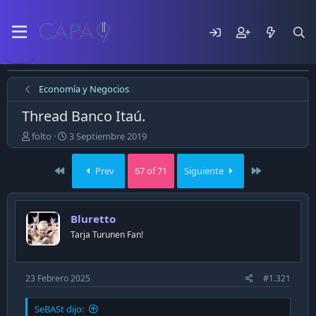
Economía y Negocios
Thread Banco Itaú.
E
F
folto
3 Septiembre 2019
m
e
p
c
First
Last
Prev
67 of 71
Siguiente
e
h
z
a
ó
d
e
e
Bluretto
l
p
Tarja Turunen Fan!
t
u
e
b
m
l
a
i
23 Febrero 2025
#1.321
c
a
SeBASt dijo:
c