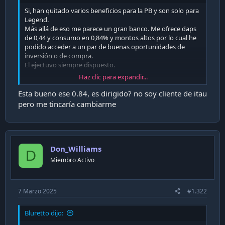
i
Si, han quitado varios beneficios para la PB y son solo para
ó
Legend.
n
Más allá de eso me parece un gran banco. Me ofrece daps
de 0,44 y consumo en 0,84% y montos altos por lo cual he
podido acceder a un par de buenas oportunidades de
inversión o de compra.
El ejectuvo siempre dispuesto.
Haz clic para expandir...
Nada que decir del banco la verdad, es la mejor experiencia
que he tenido.
Esta bueno ese 0.84, es dirigido? no soy cliente de itau
pero me tincaría cambiarme
Don_Williams
D
Miembro Activo
7 Marzo 2025
#1.322
Bluretto dijo: