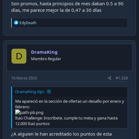
Son promos, hasta principios de mes daban 0.5 a 90
días, me parece mejor la de 0,47 a 30 días
R
EdyDeath
e
a
c
t
i
DramaKing
o
D
n
Miembro Regular
s
:
16 Marzo 2025
#1.329
DramaKing dijo:
Me apareció en la sección de ofertas un desafío por enero y
febrero:
Itaú Challenge: Inscríbete, cumple tu meta y gana hasta
12.000 Itaú puntos
¿A alguien le han acreditado los puntos de esta