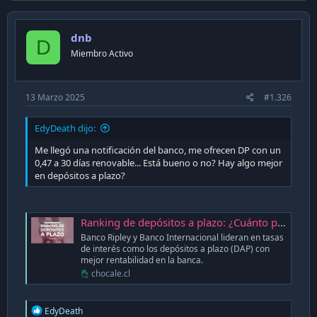
c
t
i
dnb
o
D
n
Miembro Activo
s
:
13 Marzo 2025
#1.326
EdyDeath dijo:
Me llegó una notificación del banco, me ofrecen DP con un
0,47 a 30 días renovable... Está bueno o no? Hay algo mejor
en depósitos a plazo?
Ranking de depósitos a plazo: ¿Cuánto puedo ganar si invierto $1.000.000?
Banco Ripley y Banco Internacional lideran en tasas
de interés como los depósitos a plazo (DAP) con
mejor rentabilidad en la banca.
chocale.cl
R
EdyDeath