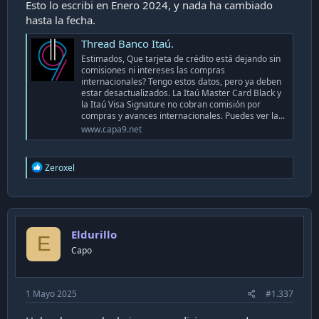
Esto lo escribi en Enero 2024, y nada ha cambiado
hasta la fecha.
Thread Banco Itaú.
Estimados, Que tarjeta de crédito está dejando sin
comisiones ni intereses las compras
internacionales? Tengo estos datos, pero ya deben
estar desactualizados. La Itaú Master Card Black y
la Itaú Visa Signature no cobran comisión por
compras y avances internacionales. Puedes ver la...
www.capa9.net
R
Zeroxel
e
a
c
t
i
Eldurillo
o
E
n
Capo
s
:
1 Mayo 2025
#1.337