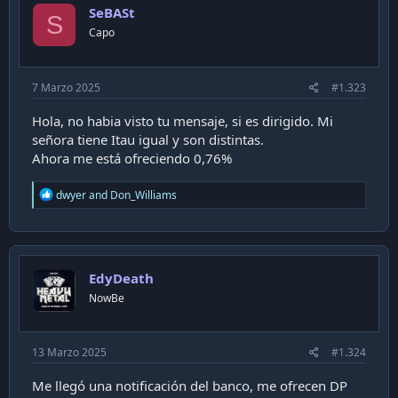
SeBASt
S
Además, también es mal visto en algunos bancos que los
Capo
clientes tengan múltiples cuentas en diferentes bancos.
Todo depende de la evaluación y puntaje con la que trabaje
tu banco principal (aquél en el que recibas tu sueldo).-
7 Marzo 2025
#1.323
Hola, no habia visto tu mensaje, si es dirigido. Mi
señora tiene Itau igual y son distintas.
Ahora me está ofreciendo 0,76%
R
dwyer
and
Don_Williams
e
a
c
t
i
EdyDeath
o
n
NowBe
s
:
13 Marzo 2025
#1.324
Me llegó una notificación del banco, me ofrecen DP