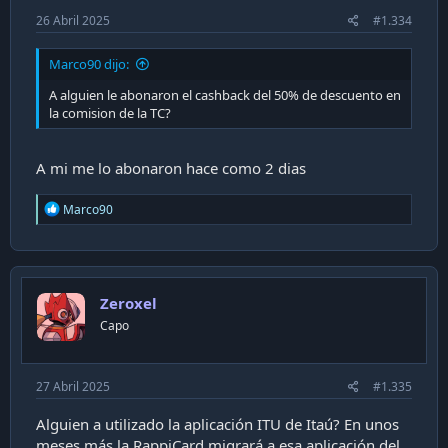
26 Abril 2025
#1.334
Marco90 dijo:
A alguien le abonaron el cashback del 50% de descuento en
la comision de la TC?
A mi me lo abonaron hace como 2 dias
R
Marco90
e
a
c
t
i
Zeroxel
o
n
Capo
s
:
27 Abril 2025
#1.335
Alguien a utilizado la aplicación ITU de Itaú? En unos
meses más la RappiCard migrará a esa aplicación del