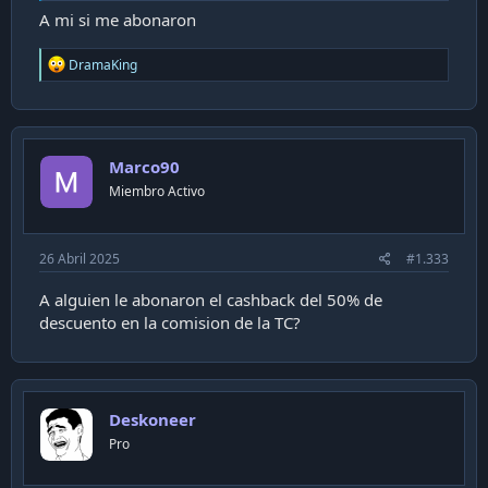
A mi si me abonaron
R
DramaKing
e
a
c
t
i
Marco90
o
n
Miembro Activo
s
:
26 Abril 2025
#1.333
A alguien le abonaron el cashback del 50% de
descuento en la comision de la TC?
Deskoneer
Pro