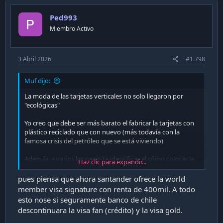
Ped993
Miembro Activo
3 Abril 2026
#1.798
Muf dijo:
La moda de las tarjetas verticales no solo llegaron por
"ecológicas"
Yo creo que debe ser más barato el fabricar la tarjetas con
plástico reciclado que con nuevo (más todavía con la
famosa crisis del petróleo que se está viviendo)
Además, a varios les permite identificar el cómo colocar la
Haz clic para expandir...
tarjeta en un cajero automático o en un POS
pues piensa que ahora santander ofrece la world
¿Inclusión para no videntes? No creo mucho, ya que
member visa signature con renta de 400mil. A todo
hubiesen utilizado braile en los plásticos o haber
esto nose si seguramente banco de chile
mantenido los viejos números en relieve
descontinuara la visa fan (crédito) y la visa gold.
¿Lo llamativo? Cada vez veo que la Visa Platinum es más