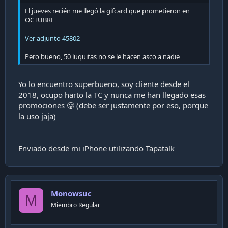
i
El jueves recién me llegó la gifcard que prometieron en
ó
OCTUBRE
n
Ver adjunto 45802
Pero bueno, 50 luquitas no se le hacen asco a nadie
Yo lo encuentro superbueno, soy cliente desde el
2018, ocupo harto la TC y nunca me han llegado esas
promociones 🥲 (debe ser justamente por eso, porque
la uso jaja)
Enviado desde mi iPhone utilizando Tapatalk
Monowsuc
M
Miembro Regular