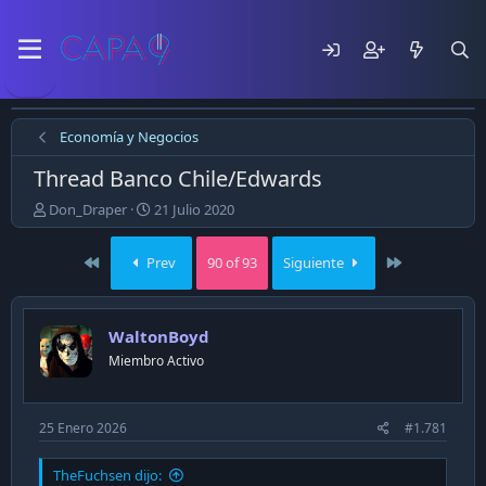
Economía y Negocios
Thread Banco Chile/Edwards
E
F
Don_Draper
21 Julio 2020
m
e
p
c
First
Last
Prev
90 of 93
Siguiente
e
h
z
a
ó
d
e
e
WaltonBoyd
l
p
Miembro Activo
t
u
e
b
m
l
a
i
25 Enero 2026
#1.781
c
a
TheFuchsen dijo:
c