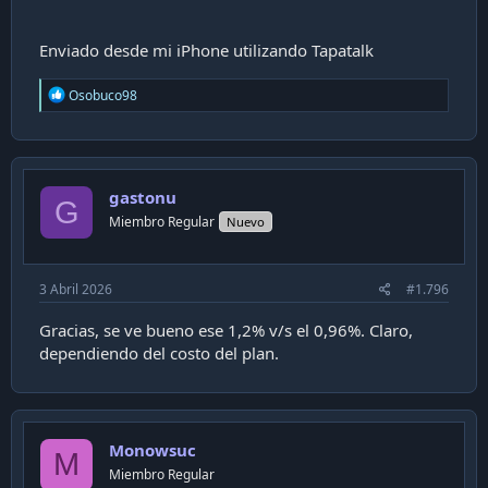
Enviado desde mi iPhone utilizando Tapatalk
R
Osobuco98
e
a
c
t
i
gastonu
o
G
n
Miembro Regular
Nuevo
s
:
3 Abril 2026
#1.796
Gracias, se ve bueno ese 1,2% v/s el 0,96%. Claro,
dependiendo del costo del plan.
Monowsuc
M
Miembro Regular