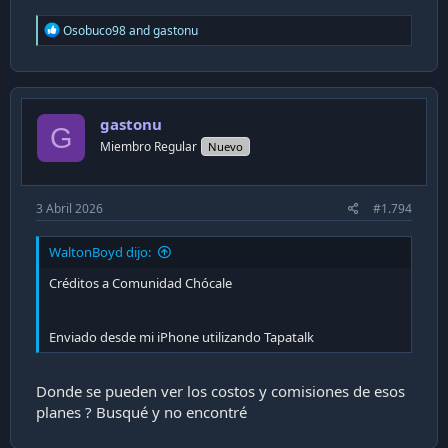
R
Osobuco98
and
gastonu
e
a
c
t
i
gastonu
o
G
n
Miembro Regular
Nuevo
s
:
3 Abril 2026
#1.794
WaltonBoyd dijo:
Créditos a Comunidad Chócale
Enviado desde mi iPhone utilizando Tapatalk
Donde se pueden ver los costos y comisiones de esos
planes ? Busqué y no encontré