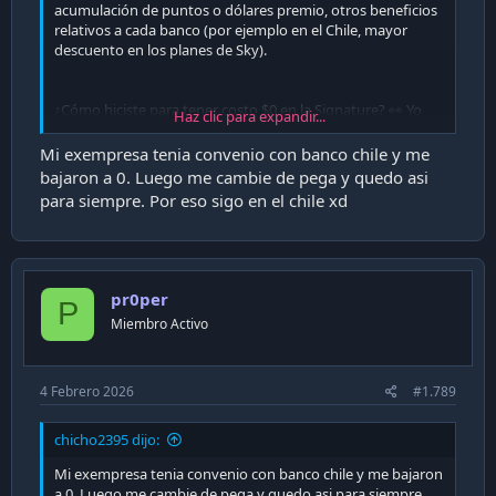
acumulación de puntos o dólares premio, otros beneficios
relativos a cada banco (por ejemplo en el Chile, mayor
descuento en los planes de Sky).
¿Cómo hiciste para tener costo $0 en la Signature? 👀 Yo
Haz clic para expandir...
tengo costo antiguo (como 0,1 UF), pero jamás pude
acceder a algo tan conveniente.
Mi exempresa tenia convenio con banco chile y me
bajaron a 0. Luego me cambie de pega y quedo asi
para siempre. Por eso sigo en el chile xd
pr0per
P
Miembro Activo
4 Febrero 2026
#1.789
chicho2395 dijo:
Mi exempresa tenia convenio con banco chile y me bajaron
a 0. Luego me cambie de pega y quedo asi para siempre.