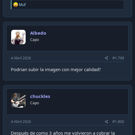
R
"accesible" para público general. Lo anterior lo digo porque
Muf
e
el Banco de Chile la ofrece en el plan básico (por lo que veo)
a
y los del BancoEstado ya la ofrecen si depositan $600000 en
c
la cuenta (¿Efecto Santander?)
t
i
Antes pedían como $1000000 o más para acceder a ella
Albedo
o
n
Capo
s
:
4 Abril 2026
#1.799
Podrian subir la imagen con mejor calidad?
chuckles
Capo
4 Abril 2026
#1.800
Después de como 3 años me volvieron a cobrar la