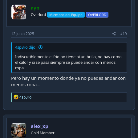
ayn
Overlord
Miembro del Equipo
OVERLORD
12 Junio 2025
#19
4sp3ro dijo:
Indiscutiblemente el frio no tiene ni un brillo, no hay como
el calor y si se pasa siempre se puede andar con menos
ropa.
Pero hay un momento donde ya no puedes andar con
menos ropa....
R
4sp3ro
e
a
c
t
i
alex_xp
o
n
Gold Member
s