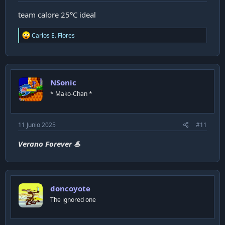
team calore 25°C ideal
R
Carlos E. Flores
e
a
c
t
i
NSonic
o
n
* Mako-Chan *
s
:
11 Junio 2025
#11
Verano Forever ♨️
doncoyote
The ignored one