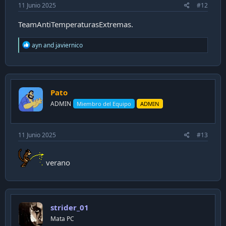
11 Junio 2025
#12
TeamAntiTemperaturasExtremas.
R
ayn
and
javiernico
e
a
c
t
i
Pato
o
n
ADMIN
Miembro del Equipo
ADMIN
s
:
11 Junio 2025
#13
verano
strider_01
Mata PC