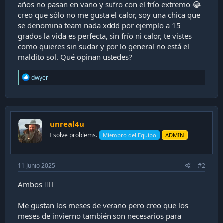
años no pasan en vano y sufro con el frío extremo 😂
i
creo que sólo no me gusta el calor, soy una chica que
ó
se denomina team nada xddd por ejemplo a 15
n
grados la vida es perfecta, sin frío ni calor, te vistes
como quieres sin sudar y por lo general no está el
maldito sol. Qué opinan ustedes?
R
dwyer
e
a
c
t
i
unreal4u
o
n
I solve problems.
Miembro del Equipo
ADMIN
s
:
11 Junio 2025
#2
Ambos 🤷‍♂️
Me gustan los meses de verano pero creo que los
meses de invierno también son necesarios para