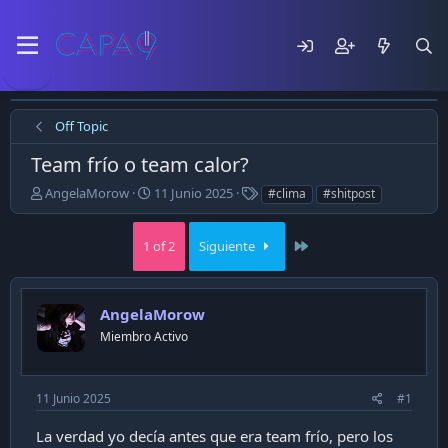
Off Topic
Team frío o team calor?
E
F
T
AngelaMorow
11 Junio 2025
#clima
#shitpost
m
e
a
p
c
g
Last
e
1 of 2
h
Siguiente
s
z
a
ó
d
e
e
AngelaMorow
l
p
t
u
Miembro Activo
e
b
m
l
a
i
11 Junio 2025
#1
c
a
La verdad yo decía antes que era team frío, pero los
c