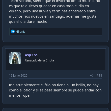
Team Verano, siento que el invierno limita mucho, no
es que te quieras quedar en casa todo el dia en
verano, pero una lluvia y terminas encerrado entre
muchos rios nuevos en santiago, ademas me gusta
que el dia dure mucho
R
NSonic
e
a
c
t
i
4sp3ro
o
n
Renacido de la Cripta
s
:
12 Junio 2025
#18
Indiscutiblemente el frio no tiene ni un brillo, no hay
como el calor y si se pasa siempre se puede andar con
menos ropa.