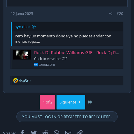
:
12 Junio 2025
#20
ayn dijo:
Pero hay un momento donde ya no puedes andar con
menos ropa....
Rock Dj Robbie Williams GIF - Rock Dj Robbie Williams Anatomy - Discover & Share GIFs
Click to view the GIF
tenor.com
R
4sp3ro
e
a
c
t
Last
1 of 2
Siguiente
i
o
n
YOU MUST LOG IN OR REGISTER TO REPLY HERE.
s
:
Facebook
Twitter
Reddit
WhatsApp
Email
Enlace
Share: