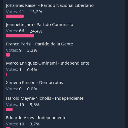
a
Johannes Kaiser - Partido Nacional Libertario
c
Votes:
41
15,2%
i
ó
n
Jeannette Jara - Partido Comunista
Votes:
66
24,4%
Franco Parisi - Partido de la Gente
Votes:
9
3,3%
Marco Enríquez-Ominami - Independiente
Votes:
1
0,4%
Ximena Rincón - Demócratas
Votes:
0
0,0%
Harold Mayne-Nicholls - Independiente
Votes:
15
5,6%
Eduardo Artés - Independiente
Votes:
10
3,7%