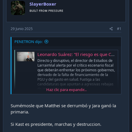
SlayerBoxer
ʙᴜɪʟᴛ ғʀᴏᴍ ᴘʀᴇssᴜʀᴇ
29 Junio 2025
#1
PENETRON dijo:
Leonardo Suárez: “El riesgo es que Chile se transforme en Grecia o en la Argentina kirchnerista, con políticos que no ven la bola de nieve fiscal que viene” - La Tercera
Directo y disruptivo, el director de Estudios de
LarrainVial alerta por el crítico escenario fiscal
que deberán enfrentar los próximos gobiernos,
derivado de la falta de financiamiento de la
PGU y del gasto en salud. Fustiga a las
candidaturas que apuntan a agresivas rebajas
de impuestos sin...
Haz clic para expandir...
www.latercera.com
Sumémosle que Matthei se derrumbó y Jara ganó la
primaria.
Si Kast es presidente, marchas y destruccion.