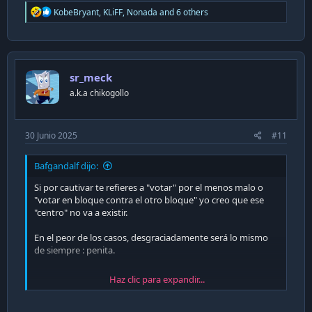
R
KobeBryant
,
KLiFF
,
Nonada
and 6 others
e
a
c
t
i
sr_meck
o
n
a.k.a chikogollo
s
:
30 Junio 2025
#11
Bafgandalf dijo:
Si por cautivar te refieres a "votar" por el menos malo o
"votar en bloque contra el otro bloque" yo creo que ese
"centro" no va a existir.
En el peor de los casos, desgraciadamente será lo mismo
de siempre : penita.
Haz clic para expandir...
Enviado desde mi M2007J20CG mediante Tapatalk