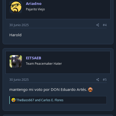
Ariadno
o
n
Pajarito Viejo
s
:
30 Junio 2025
#4
Harold
EITSAEB
Team Peacemaker Hater
30 Junio 2025
#5
mantengo mi voto por DON Eduardo Artés.
R
TheBass667
and
Carlos E. Flores
e
a
c