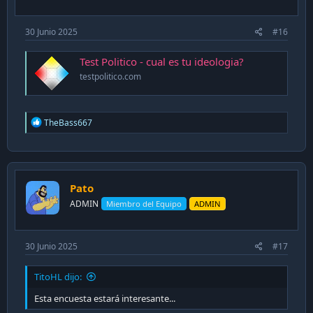
30 Junio 2025
#16
Test Politico - cual es tu ideologia?
testpolitico.com
R
TheBass667
e
a
c
t
i
Pato
o
n
ADMIN
Miembro del Equipo
ADMIN
s
:
30 Junio 2025
#17
TitoHL dijo:
Esta encuesta estará interesante...