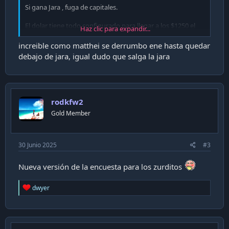
Si gana Jara , fuga de capitales.
El dolar tiene todo configurado para llegar a los $1250 el
Haz clic para expandir...
2026.
increible como matthei se derrumbo ene hasta quedar
debajo de jara, igual dudo que salga la jara
rodkfw2
Gold Member
30 Junio 2025
#3
Nueva versión de la encuesta para los zurditos
R
dwyer
e
a
c
t
i