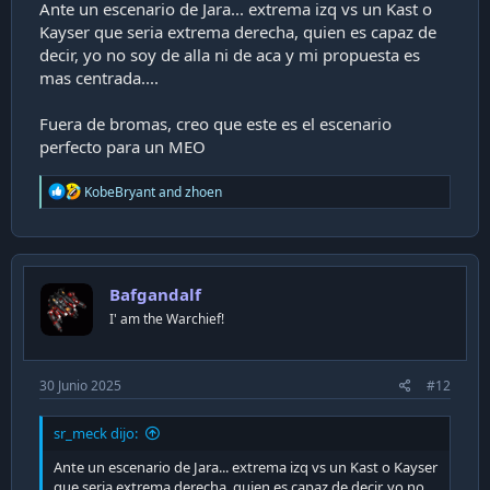
Ante un escenario de Jara... extrema izq vs un Kast o
Kayser que seria extrema derecha, quien es capaz de
decir, yo no soy de alla ni de aca y mi propuesta es
mas centrada....
Fuera de bromas, creo que este es el escenario
perfecto para un MEO
R
KobeBryant
and
zhoen
e
a
c
t
i
Bafgandalf
o
n
I' am the Warchief!
s
:
30 Junio 2025
#12
sr_meck dijo:
Ante un escenario de Jara... extrema izq vs un Kast o Kayser
que seria extrema derecha, quien es capaz de decir, yo no