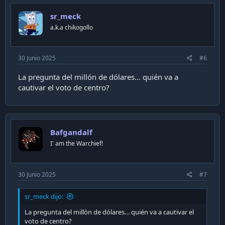
t
i
sr_meck
o
n
a.k.a chikogollo
s
:
30 Junio 2025
#6
La pregunta del millón de dólares… quién va a
cautivar el voto de centro?
Bafgandalf
I' am the Warchief!
30 Junio 2025
#7
sr_meck dijo:
La pregunta del millón de dólares… quién va a cautivar el
voto de centro?