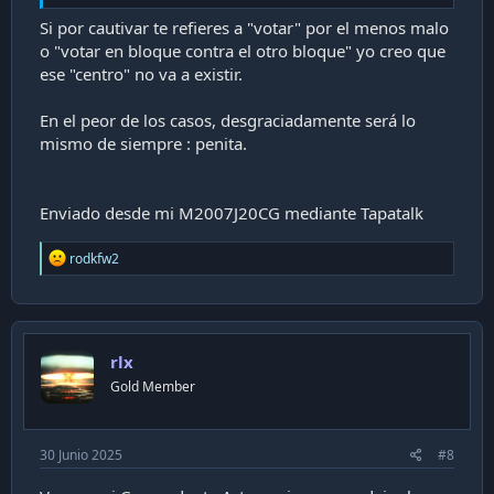
Si por cautivar te refieres a "votar" por el menos malo
o "votar en bloque contra el otro bloque" yo creo que
ese "centro" no va a existir.
En el peor de los casos, desgraciadamente será lo
mismo de siempre : penita.
Enviado desde mi M2007J20CG mediante Tapatalk
R
rodkfw2
e
a
c
t
i
rlx
o
n
Gold Member
s
:
30 Junio 2025
#8