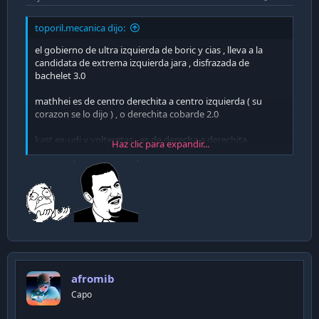
toporil.mecanica dijo:
el gobierno de ultra izquierda de boric y cias , lleva a la
candidata de extrema izquierda jara , disfrazada de
bachelet 3.0
mathhei es de centro derechita a centro izquierda ( su
corazon se lo dijo ) , o derechita cobarde 2.0
kast ex-udi y volteretas , es de derecha a derechita ,
Haz clic para expandir...
aproximacion de piñera 3.0
NInguno de ellos 3 le sirve a chile , porque son ONUistas .
Onuistas de derecha cobarde a onuistas de extraema
izquierda
afromib
Capo