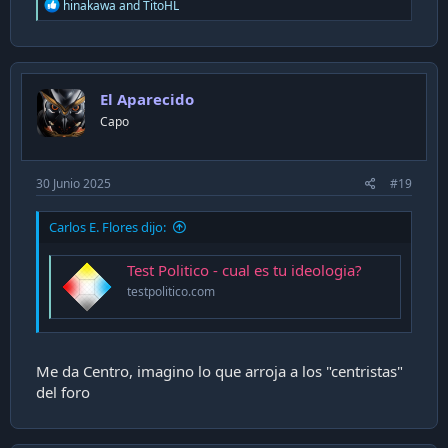
R
hinakawa
and
TitoHL
e
a
c
t
i
El Aparecido
o
n
Capo
s
:
30 Junio 2025
#19
Carlos E. Flores dijo:
Test Politico - cual es tu ideologia?
testpolitico.com
Me da Centro, imagino lo que arroja a los "centristas"
del foro