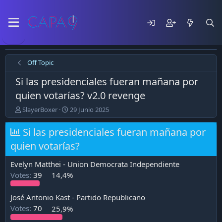
Off Topic
Si las presidenciales fueran mañana por
quien votarías? v2.0 revenge
E
F
SlayerBoxer
29 Junio 2025
m
e
p
c
Si las presidenciales fueran mañana por
e
h
quien votarías?
z
a
ó
d
e
e
Evelyn Matthei - Union Democrata Independiente
l
p
Votes:
39
14,4%
t
u
e
b
José Antonio Kast - Partido Republicano
m
l
a
i
Votes:
70
25,9%
c