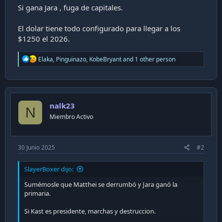
Si gana Jara , fuga de capitales.
El dolar tiene todo configurado para llegar a los
$1250 el 2026.
R
Elaka
,
Pinguinazo
,
KobeBryant
and 1 other person
e
a
c
t
i
nalk23
o
N
n
Miembro Activo
s
:
30 Junio 2025
#2
SlayerBoxer dijo:
Sumémosle que Matthei se derrumbó y Jara ganó la
primaria.
Si Kast es presidente, marchas y destruccion.