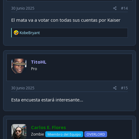
30 Junio 2025
#14
El mata va a votar con todas sus cuentas por Kaiser
R
KobeBryant
e
a
c
t
i
TitoHL
o
n
Pro
s
:
30 Junio 2025
#15
Esta encuesta estará interesante...
Carlos E. Flores
Zombie
Miembro del Equipo
OVERLORD