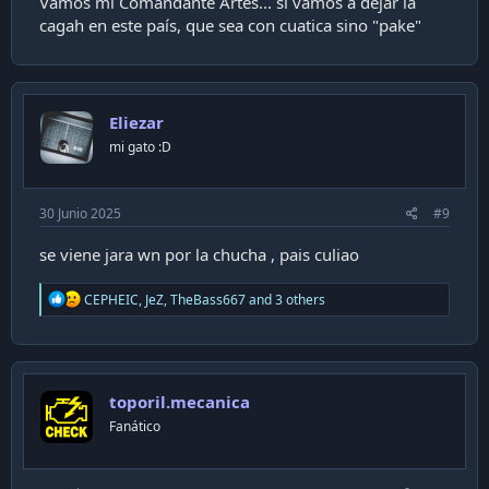
Vamos mi Comandante Artes... si vamos a dejar la
cagah en este país, que sea con cuatica sino "pake"
Eliezar
mi gato :D
30 Junio 2025
#9
se viene jara wn por la chucha , pais culiao
R
CEPHEIC
,
JeZ
,
TheBass667
and 3 others
e
a
c
t
i
toporil.mecanica
o
n
Fanático
s
: