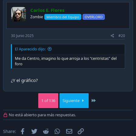
Carlos E. Flores
Zombie
Miembro del Equipo
OVERLORD
30 Junio 2025
#20
El Aparecido dijo:
Me da Centro, imagino lo que arroja a los "centristas" del
foro
¿Y el gráfico?
Last
1 of 136
Siguiente
No está abierto para más respuestas.
Facebook
Twitter
Reddit
WhatsApp
Email
Enlace
Share: