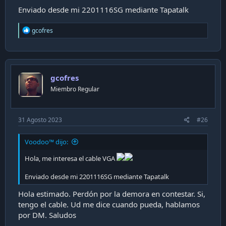
Enviado desde mi 2201116SG mediante Tapatalk
R
gcofres
e
a
c
t
i
gcofres
o
n
Miembro Regular
s
:
31 Agosto 2023
#26
Voodoo™ dijo:
Hola, me interesa el cable VGA
Enviado desde mi 2201116SG mediante Tapatalk
Hola estimado. Perdón por la demora en contestar. Si,
tengo el cable. Ud me dice cuando pueda, hablamos
por DM. Saludos