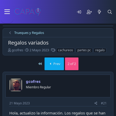
Trueques y Regalos
Regalos variados
E
F
T
gcofres
2 Mayo 2023
cachureos
partes pc
regalo
m
e
a
p
c
g
First
e
h
Prev
s
2 of 2
z
a
ó
d
e
e
gcofres
l
p
t
u
Miembro Regular
e
b
m
l
a
i
21 Mayo 2023
#21
c
a
Hola, actualizo la información. Los regalos que se han
c