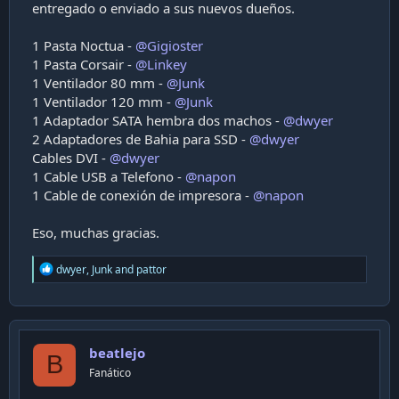
entregado o enviado a sus nuevos dueños.
i
ó
1 Pasta Noctua -
@Gigioster
n
1 Pasta Corsair -
@Linkey
1 Ventilador 80 mm -
@Junk
1 Ventilador 120 mm -
@Junk
1 Adaptador SATA hembra dos machos -
@dwyer
2 Adaptadores de Bahia para SSD -
@dwyer
Cables DVI -
@dwyer
1 Cable USB a Telefono -
@napon
1 Cable de conexión de impresora -
@napon
Eso, muchas gracias.
R
dwyer
,
Junk
and
pattor
e
a
c
t
i
beatlejo
o
B
n
Fanático
s
: