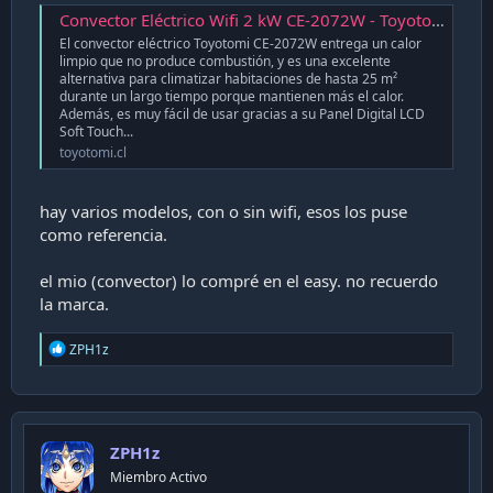
Convector Eléctrico Wifi 2 kW CE-2072W - Toyotomi
El convector eléctrico Toyotomi CE-2072W entrega un calor
limpio que no produce combustión, y es una excelente
alternativa para climatizar habitaciones de hasta 25 m²
durante un largo tiempo porque mantienen más el calor.
Además, es muy fácil de usar gracias a su Panel Digital LCD
Soft Touch...
toyotomi.cl
hay varios modelos, con o sin wifi, esos los puse
como referencia.
el mio (convector) lo compré en el easy. no recuerdo
la marca.
R
ZPH1z
e
a
c
t
i
ZPH1z
o
n
Miembro Activo
s