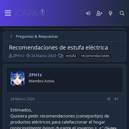
Preguntas & Respuestas
Recomendaciones de estufa eléctrica
E
F
T
ZPH1z
24 Marzo 2023
estufa
recomendaciones
m
e
a
p
c
g
e
h
s
ZPH1z
z
a
ó
Miembro Activo
d
e
e
l
p
t
u
24 Marzo 2023
#1
e
b
m
l
Estimados,
a
i
Quisiera pedir recomendaciones (
consejos/tips
) de
c
productos eléctricos para calefaccionar el hogar
a
(
principalmente living
) durante el invierno >_<" (
Si no,
c