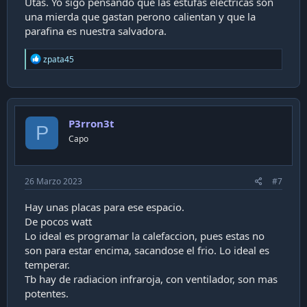
Utas. Yo sigo pensando que las estufas eléctricas son
una mierda que gastan perono calientan y que la
parafina es nuestra salvadora.
R
zpata45
e
a
c
t
i
P3rron3t
o
P
n
Capo
s
:
26 Marzo 2023
#7
Hay unas placas para ese espacio.
De pocos watt
Lo ideal es programar la calefaccion, pues estas no
son para estar encima, sacandose el frio. Lo ideal es
temperar.
Tb hay de radiacion infraroja, con ventilador, son mas
potentes.