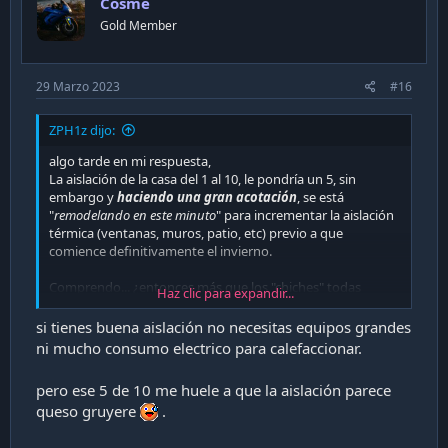
Cosme
Gold Member
29 Marzo 2023
#16
ZPH1z dijo:
algo tarde en mi respuesta,
La aislación de la casa del 1 al 10, le pondría un 5, sin
embargo y
haciendo una gran acotación
, se está
"
remodelando en este minuto
" para incrementar la aislación
térmica (ventanas, muros, patio, etc) previo a que
comience definitivamente el invierno.
Comprendo... ¿entonces más que los "chiches" todas
Haz clic para expandir...
deberían rendir lo mismo? (dentro de un mismo rango de
valor).
si tienes buena aislación no necesitas equipos grandes
ni mucho consumo electrico para calefaccionar.
pero ese 5 de 10 me huele a que la aislación parece
queso gruyere
.