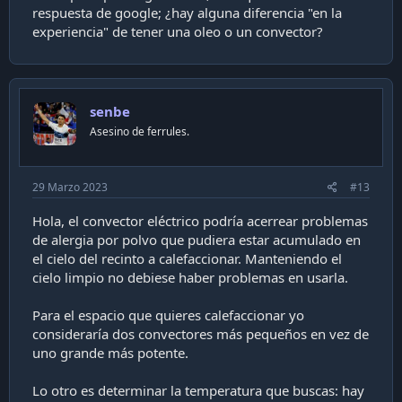
excelente alternativa para climatizar habitaciones de
respuesta de google; ¿hay alguna diferencia "en la
hasta 25 m² durante un largo tiempo porque mantienen
más el calor. Además, es muy fácil de usar gracias a su
experiencia" de tener una oleo o un convector?
Panel Digital LCD Soft Touch...
toyotomi.cl
hay varios modelos, con o sin wifi, esos los puse como
senbe
referencia.
Asesino de ferrules.
el mio (convector) lo compré en el easy. no recuerdo la
marca.
29 Marzo 2023
#13
Hola, el convector eléctrico podría acerrear problemas
de alergia por polvo que pudiera estar acumulado en
el cielo del recinto a calefaccionar. Manteniendo el
cielo limpio no debiese haber problemas en usarla.
Para el espacio que quieres calefaccionar yo
consideraría dos convectores más pequeños en vez de
uno grande más potente.
Lo otro es determinar la temperatura que buscas: hay