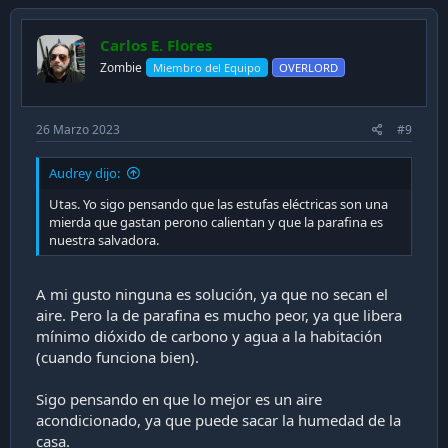
t
i
Carlos E. Flores
o
n
Zombie
Miembro del Equipo
OVERLORD
s
:
26 Marzo 2023
#9
Audrey dijo:
Utas. Yo sigo pensando que las estufas eléctricas son una
mierda que gastan perono calientan y que la parafina es
nuestra salvadora.
A mi gusto ninguna es solución, ya que no secan el
aire. Pero la de parafina es mucho peor, ya que libera
mínimo dióxido de carbono y agua a la habitación
(cuando funciona bien).
Sigo pensando en que lo mejor es un aire
acondicionado, ya que puede sacar la humedad de la
casa.