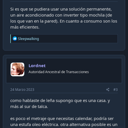
Si es que se pudiera usar una solución permanente,
un aire acondicionado con inverter tipo mochila (de
los que van en la pared). En cuanto a consumo son los
más eficientes.
R
Sleepwalking
e
a
c
t
i
Lordnet
o
n
Autoridad Ancestral de Transacciones
s
:
24 Marzo 2023
#3
como hablaste de leña supongo que es una casa. y
más al sur de talca.
es poco el metraje que necesitas calendar, podría ser
una estufa oleo eléctrica. otra alternativa posible es un