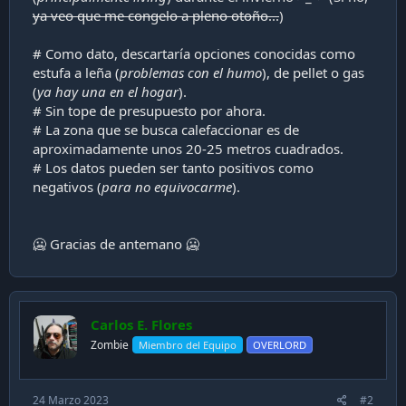
i
ya veo que me congelo a pleno otoño...
)
ó
n
# Como dato, descartaría opciones conocidas como
estufa a leña (
problemas con el humo
), de pellet o gas
(
ya hay una en el hogar
).
# Sin tope de presupuesto por ahora.
# La zona que se busca calefaccionar es de
aproximadamente unos 20-25 metros cuadrados.
# Los datos pueden ser tanto positivos como
negativos (
para no equivocarme
).
🥶 Gracias de antemano 🥶
Carlos E. Flores
Zombie
Miembro del Equipo
OVERLORD
24 Marzo 2023
#2