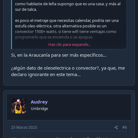
como hablaste de leña supongo que es una casa. y más al
sur de talca.
es poco el metraje que necesitas calendar, podría ser una
estufa oleo eléctrica. otra alternativa posible es un
convector 1500+ watts. si tiene wifi tiene ventajas como
programarlo que se encienda o se apague.
Haz clic para expandir...
de las eléctricas las que no conozco que tal son son estas
nuevas cuadradas que son infrarrojas cuarzo
Si, en la Araucanía para ser más específicos...
lo que no te recomiendo en las electricas son los
termoventiladores , salvo que sea un dormitorio pequeño
¿algún dato de oleoelectrica o convector?, ya que, me
o un baño.
declaro ignorante en este tema...
si tienes problemas con el humo y el gas, tampoco sería
para ti opción una estufa a Kerosene. (y las de tipo láser
son costosas y son para un metraje mayor).
Audrey
Umbridge
25 Marzo 2023
#6