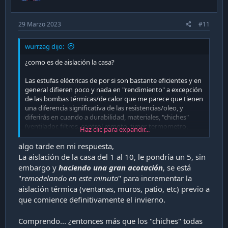
:
29 Marzo 2023
#11
wurrzag dijo:
¿como es de aislación la casa?
Las estufas eléctricas de por si son bastante eficientes y en
general difieren poco y nada en "rendimiento" a excepción
de las bombas térmicas/de calor que me parece que tienen
una diferencia significativa de las resistencias/oleo, y
diferirás en cuando a durabilidad, materiales, "chiches"
(ventilador, filtros, control remoto, timer, termometro,
Haz clic para expandir...
conexion waifi, rgb, etc)
algo tarde en mi respuesta,
La aislación de la casa del 1 al 10, le pondría un 5, sin
embargo y
haciendo una gran acotación
, se está
"
remodelando en este minuto
" para incrementar la
aislación térmica (ventanas, muros, patio, etc) previo a
que comience definitivamente el invierno.
Comprendo... ¿entonces más que los "chiches" todas