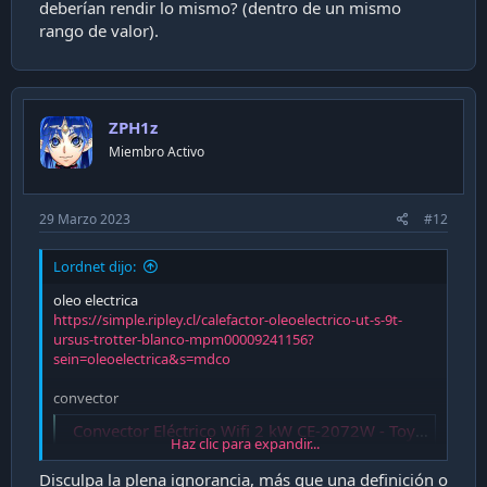
deberían rendir lo mismo? (dentro de un mismo
rango de valor).
ZPH1z
Miembro Activo
29 Marzo 2023
#12
Lordnet dijo:
oleo electrica
https://simple.ripley.cl/calefactor-oleoelectrico-ut-s-9t-
ursus-trotter-blanco-mpm00009241156?
sein=oleoelectrica&s=mdco
convector
Convector Eléctrico Wifi 2 kW CE-2072W - Toyotomi
Haz clic para expandir...
El convector eléctrico Toyotomi CE-2072W entrega un
calor limpio que no produce combustión, y es una
Disculpa la plena ignorancia, más que una definición o