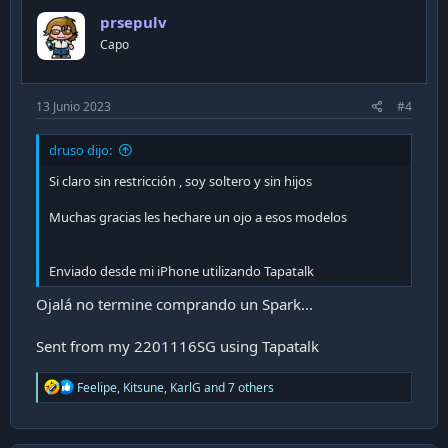
prsepulv
Capo
13 Junio 2023
#4
druso dijo:
Si claro sin restricción , soy soltero y sin hijos
Muchas gracias les hechare un ojo a esos modelos
Enviado desde mi iPhone utilizando Tapatalk
Ojalá no termine comprando un Spark...
Sent from my 2201116SG using Tapatalk
R
Feelipe
,
Kitsune
,
KarlG
and 7 others
e
a
c