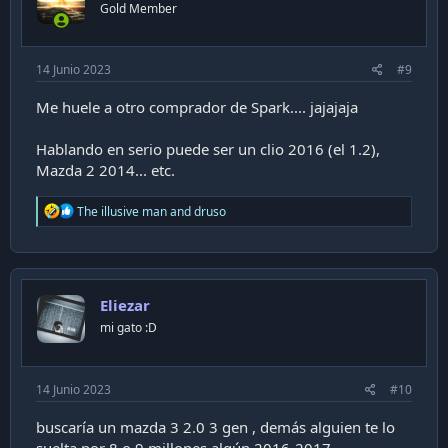
n
Gold Member
s
:
14 Junio 2023
#9
Me huele a otro comprador de Spark.... jajajaja
Hablando en serio puede ser un clio 2016 (el 1.2),
Mazda 2 2014... etc.
R
The illusive man
and
druso
e
a
c
t
i
Eliezar
o
n
mi gato :D
s
:
14 Junio 2023
#10
buscaría un mazda 3 2.0 3 gen , demás alguien te lo
suelta por 8 o 9 millones algún 2016-2017