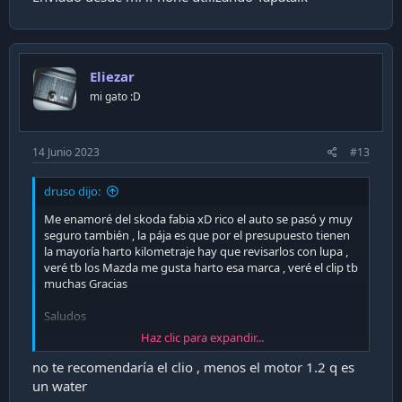
Eliezar
mi gato :D
14 Junio 2023
#13
druso dijo:
Me enamoré del skoda fabia xD rico el auto se pasó y muy
seguro también , la pája es que por el presupuesto tienen
la mayoría harto kilometraje hay que revisarlos con lupa ,
veré tb los Mazda me gusta harto esa marca , veré el clip tb
muchas Gracias
Saludos
Haz clic para expandir...
Enviado desde mi iPhone utilizando Tapatalk
no te recomendaría el clio , menos el motor 1.2 q es
un water