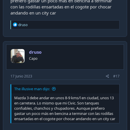
prefiero gastar un poco más en bencina a terminar
con las rodillas ensartadas en el cogote por chocar
andando en un city car
R
druso
e
a
c
t
i
druso
o
n
Capo
s
:
17 Junio 2023
#17
The illusive man dijo:
Mazda 3 debe andar en unos 8-9 kms/l en ciudad, unos 13
en carretera. Lo mismo que mi Civic. Son tanques
confiables, chanchos y chupadores. Aunque prefiero
gastar un poco más en bencina a terminar con las rodillas
ensartadas en el cogote por chocar andando en un city car