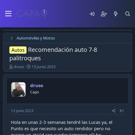
Automóviles y Motos
Recomendación auto 7-8
Autos
palitroques
E
F
druso
13 Junio 2023
m
e
p
c
e
h
druso
z
a
Capo
ó
d
e
e
l
p
t
u
13 Junio 2023
#1
e
b
m
l
Hola en unas 2-3 semanas tendré las Lucas ya, el
a
i
Punto es que necesito un auto rendidor pero no
c
quiero un ataúd con ruedas tampoco xD he