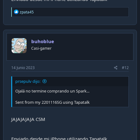
R
zpata45
e
a
c
t
i
buhoblue
o
n
Casi-gamer
s
:
14 Junio 2023
#12
prsepulv dijo:
Ojalá no termine comprando un Spark...
Sent from my 2201116SG using Tapatalk
JAJAJAJAJA CSM
Enviado desde mi iPhone utilizando Tapatalk