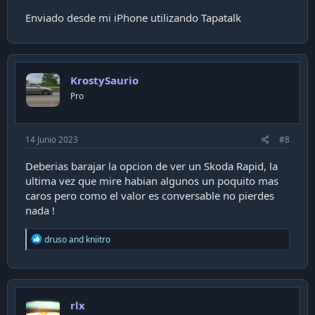
Enviado desde mi iPhone utilizando Tapatalk
KrostySaurio
Pro
14 Junio 2023
#8
Deberias barajar la opcion de ver un Skoda Rapid, la
ultima vez que mire habian algunos un poquito mas
caros pero como el valor es conversable no pierdes
nada !
R
druso
and
kniitro
e
a
c
t
i
rlx
o