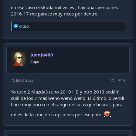
en ese caso el skoda mil veces , hay unas versiones
2016-17 me parece muy ricos por dentro
R
druso
e
a
c
t
i
Juanjo400
o
n
Capo
s
:
15 Junio 2023
#14
Yo tuve 2 Mazda3 (uno 2010 HB y otro 2013 sedán),
cuál de los 2 más weno weno weno. El último lo vendí
hace muy poco en el rango de lucas que buscas, para
mí es de las mejores opciones por ese ppto