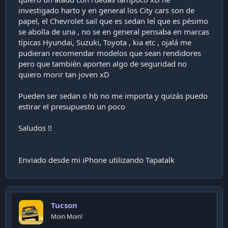
a
investigado harto y en general los City cars son de
c
papel, el Chevrolet sail que es sedan leí que es pésimo
i
ó
se abolla de una , no se en general pensaba en marcas
n
típicas Hyundai, Suzuki, Toyota , kia etc , ojalá me
pudieran recomendar modelos que sean rendidores
pero que también aporten algo de seguridad no
quiero morir tan joven xD
Pueden ser sedan o hb no me importa y quizás puedo
estirar el presupuesto un poco
Saludos !!
Enviado desde mi iPhone utilizando Tapatalk
Tucson
Moin Moin!