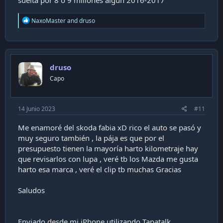
R
NaxoMaster
and
druso
e
a
c
t
i
druso
o
n
Capo
s
:
14 Junio 2023
#11
Me enamoré del skoda fabia xD rico el auto se pasó y
muy seguro también , la pája es que por el
presupuesto tienen la mayoría harto kilometraje hay
que revisarlos con lupa , veré tb los Mazda me gusta
harto esa marca , veré el clip tb muchas Gracias
Saludos
Enviado desde mi iPhone utilizando Tapatalk