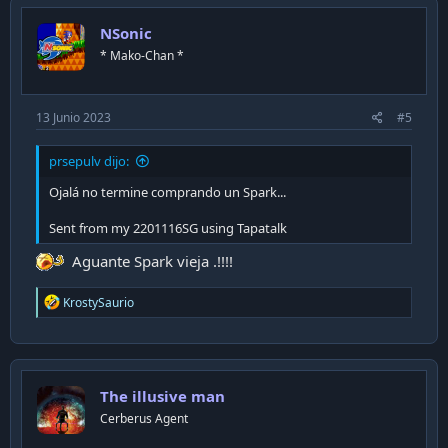
t
i
NSonic
o
n
* Mako-Chan *
s
:
13 Junio 2023
#5
prsepulv dijo:
Ojalá no termine comprando un Spark...
Sent from my 2201116SG using Tapatalk
Aguante Spark vieja .!!!!
R
KrostySaurio
e
a
c
t
i
The illusive man
o
n
Cerberus Agent
s
: