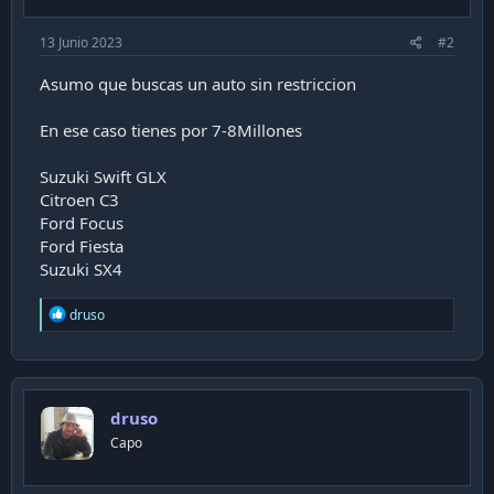
13 Junio 2023
#2
Asumo que buscas un auto sin restriccion
En ese caso tienes por 7-8Millones
Suzuki Swift GLX
Citroen C3
Ford Focus
Ford Fiesta
Suzuki SX4
R
druso
e
a
c
t
i
druso
o
n
Capo
s
: