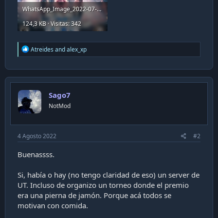
WhatsApp_Image_2022-07-27_at_9.44.12_PM.jpeg
124,3 KB · Visitas: 342
R
Atreides
and
alex_xp
e
a
c
t
i
Sago7
o
n
NotMod
s
:
4 Agosto 2022
#2
Buenassss.
Si, había o hay (no tengo claridad de eso) un server de
UT. Incluso de organizo un torneo donde el premio
era una pierna de jamón. Porque acá todos se
motivan con comida.