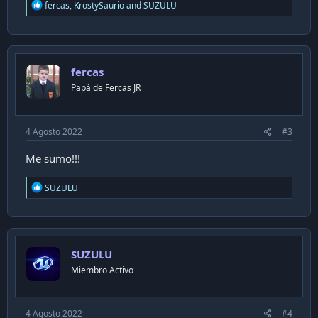
R
fercas
,
KrostySaurio
and
SUZULU
e
a
c
t
i
fercas
o
n
Papá de Fercas JR
s
:
4 Agosto 2022
#3
Me sumo!!!
R
SUZULU
e
a
c
t
i
SUZULU
o
n
Miembro Activo
s
:
4 Agosto 2022
#4