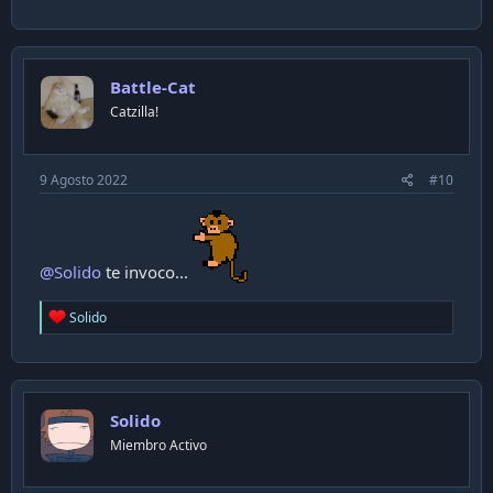
Battle-Cat
Catzilla!
9 Agosto 2022
#10
@Solido
te invoco...
R
Solido
e
a
c
t
i
Solido
o
n
Miembro Activo
s
: