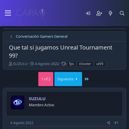
Conversación Gamers General
Que tal si jugamos Unreal Tournament
99?
E
F
T
SUZULU
4 Agosto 2022
fps
shooter
ut99
m
e
a
p
c
g
Last
e
h
1 of 2
Siguiente
s
z
a
ó
d
e
e
SUZULU
l
p
t
u
Miembro Activo
e
b
m
l
a
i
4 Agosto 2022
#1
c