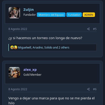
t
i
Zuljin
o
n
Fundador
Miembro del Equipo
Fundador
ADMIN
s
:
8 Agosto 2022
#5
¿y si hacemos un torneo con longa de nuevo?
R
Miguelwill
,
Ariadno
,
Solido
and 2 others
e
a
c
t
i
alex_xp
o
n
Gold Member
s
:
8 Agosto 2022
#6
Vengo a dejar una marca para que no se me pierda el
hilo