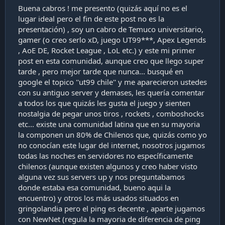
a
Buena cabros ! me presento (quizás aquí no es el
c
lugar ideal pero el fin de este post no es la
i
presentación) , soy un cabro de Temuco universitario,
ó
gamer (o creo serlo xD, juego UT99***, Apex Legends
n
, AoE DE, Rocket League , LoL etc.) y este mi primer
post en esta comunidad, aunque creo que llego super
tarde , pero mejor tarde que nunca... busqué en
google el topico ''ut99 chile'' y me aparecieron ustedes
con su antiguo server y demases, les quería comentar
a todos los que quizás les gusta el juego y sienten
nostalgia de pegar unos tiros , rockets , comboshocks
etc... existe una comunidad latina que en su mayoria
la componen un 80% de Chilenos que, quizás como yo
no conocían este lugar del internet, nosotros jugamos
todas las noches en servidores no específicamente
chilenos (aunque existen algunos y creo haber visto
alguna vez sus servers up y nos preguntabamos
donde estaba esa comunidad, bueno aqui la
encuentro) y otros los más usados situados en
gringolandia pero el ping es decente , aparte jugamos
con NewNet (regula la mayoria de diferencia de ping