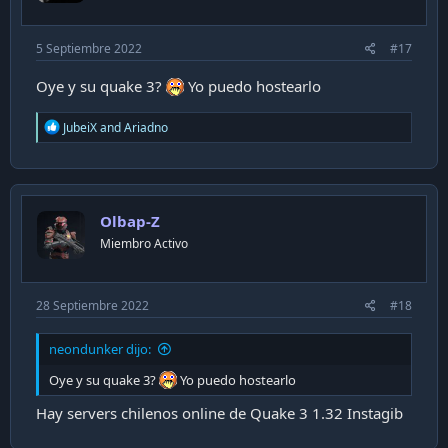
5 Septiembre 2022
#17
Oye y su quake 3?
Yo puedo hostearlo
R
JubeiX
and
Ariadno
e
a
c
t
i
Olbap-Z
o
n
Miembro Activo
s
:
28 Septiembre 2022
#18
neondunker dijo:
Oye y su quake 3?
Yo puedo hostearlo
Hay servers chilenos online de Quake 3 1.32 Instagib