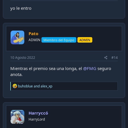
yo le entro
Pato
ADMIN
Miembro del Equipo
ADMIN
10 Agosto 2022
#14
Mientras el premio sea una longa, el
@FMG
seguro
anota.
R
buhoblue
and
alex_xp
e
a
c
t
i
Harryccó
o
n
HarryLord
s
: