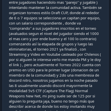
entre jugadores haciendolo mas ''parejo'' y jugable )
intentando mantener la comunidad activa. También se
organizan torneos estilo Draft CUP, donde al rededor
de 6 o 7 equipos se selecciona un capitan por equipo,
con un salario correspondiente , donde va
''comprando'' a sus jugadores inscritos en el torneo
(avaluados segun el nivel del jugador siendo el 1000
el mas caro y por ende bueno y el 100 lo contrario)
comenzando así la etapada de grupos y luego las
eliminatorias, el torneo 2021 ya finalizó , con
Streaming y Video en Youtube casteado por Chilenos (
por si alguien le interesa verlo me manda PM y le doy
el link ) , pero actualmente el Torneo 2022 cuenta con
premio en USD para le primer lugar (donacion de un
miembro de la comunidad) y 2do una membresia de
discord nitro, nosotros jugamos en la noche pasado
las 8 usualmente usando discord mayormente la
modalidad 5v5 CTF (Capture The Flag) Normal
Weapons New Net, mi ping suele ser de 125 por si
alguien lo pregunta jaja, bueno no tengo más que
describir acerca de donde los estoy invitando muy