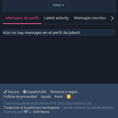
FIND
Mensajes de perfil
Latest activity
Mensajes escritos
Ace
Aún no hay mensajes en el perfil de JubeiX.
Oscuro
Español (ES)
Términos y reglas
Política de privacidad
Ayuda
Inicio
R
S
®
Community platform by XenForo
© 2010-2022 XenForo Ltd.
S
Traducción al Español por XenSoporte.
|
Media embeds via s9e/MediaSites
Theming with
by:
DohTheme