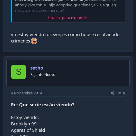
años y vive con su hijo adoptivo que tiene ya 70, a quien
rescató de la alemania nazi)
Haz clic para expandir...
También está Selfie, una tipa que vivía para sus seguidores
de Twitter y diversas redes sociales, una crítica a los que
viven conectados contando su vida a sus amigos virtuales.
yo estoy viendo forever, es como house resolviendo
crimenes
Enviado desde mi Moto [XXX ] con KK
setho
S
Pajarito Nuevo
4 Noviembre 2014
#18
Re: Que serie están viendo?
Estoy viendo:
Brooklyn 99
Agents of Shield