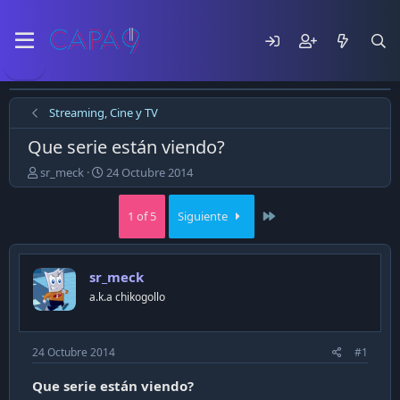
Streaming, Cine y TV
Que serie están viendo?
E
F
sr_meck
24 Octubre 2014
m
e
p
c
Last
1 of 5
Siguiente
e
h
z
a
ó
d
e
e
sr_meck
l
p
a.k.a chikogollo
t
u
e
b
m
l
a
i
24 Octubre 2014
#1
c
a
Que serie están viendo?
c