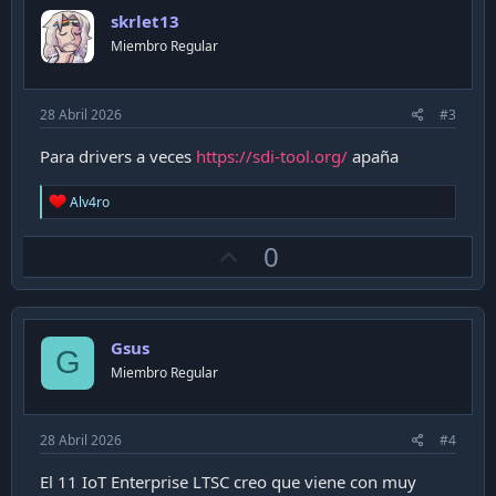
o
s
skrlet13
t
:
Miembro Regular
e
28 Abril 2026
#3
Para drivers a veces
https://sdi-tool.org/
apaña
R
Alv4ro
e
a
U
0
c
t
p
i
v
o
n
o
s
Gsus
t
G
:
Miembro Regular
e
28 Abril 2026
#4
El 11 IoT Enterprise LTSC creo que viene con muy