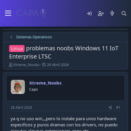
Sistemas Operativos
problemas noobs Windows 11 IoT
Linux
Enterprise LTSC
E
F
Xtreme_Noobs
28 Abril 2026
m
e
p
c
e
h
Xtreme_Noobs
z
a
Capo
ó
d
e
e
l
p
t
u
28 Abril 2026
#1
e
b
m
l
ya q no uso win,,,pero lo instale para unos hardware
a
i
especificos y puros dramas con los drivers, no puedo
c
ejecutar algunas extensioners appx etc,,