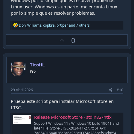
Windows por lo simple que es resolver problemas.
Linux user: Windows es un parto, me encanta Linux
por lo simple que es resolver problemas.
R
Don_Williams
,
copbra
,
pr0per
and 7 others
e
a
U
0
c
t
p
i
v
o
n
o
s
TitoHL
t
:
Pro
e
29 Abril 2026
#10
Prueba este script para instalar Microsoft Store en
LTSC.
Release Microsoft Store · stdin82/htfx
Support Windows 11 / Windows 10 build 19041 and
later File: Store-LTSC-2024-11-27.7z SHA-1:
7a854016a4026c2a6e958e0374e286bef51cb854