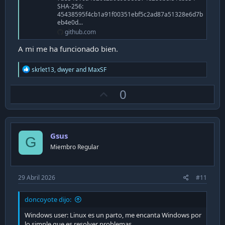
SHA-256:
45438595f4cb1a91f00351ebf5c2ad87a51328e6d7b
eb4e0d...
github.com
A mi me ha funcionado bien.
R
skrlet13
,
dwyer
and
MaxSF
e
a
U
0
c
t
p
i
v
o
n
o
s
Gsus
t
G
:
Miembro Regular
e
29 Abril 2026
#11
doncoyote dijo:
Windows user: Linux es un parto, me encanta Windows por
lo simple que es resolver problemas.