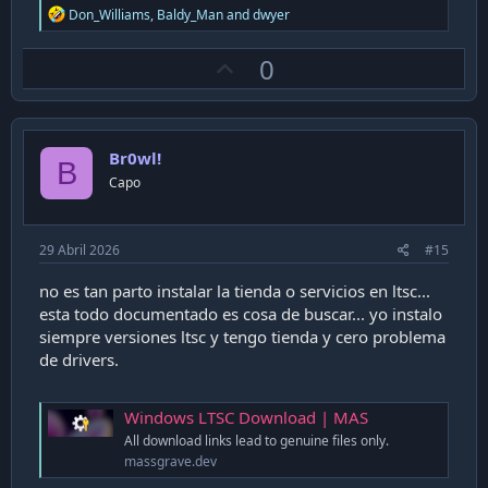
R
Don_Williams
,
Baldy_Man
and
dwyer
e
a
U
0
c
t
p
i
v
o
n
o
s
Br0wl!
t
B
:
Capo
e
29 Abril 2026
#15
no es tan parto instalar la tienda o servicios en ltsc...
esta todo documentado es cosa de buscar... yo instalo
siempre versiones ltsc y tengo tienda y cero problema
de drivers.
Windows LTSC Download | MAS
All download links lead to genuine files only.
massgrave.dev