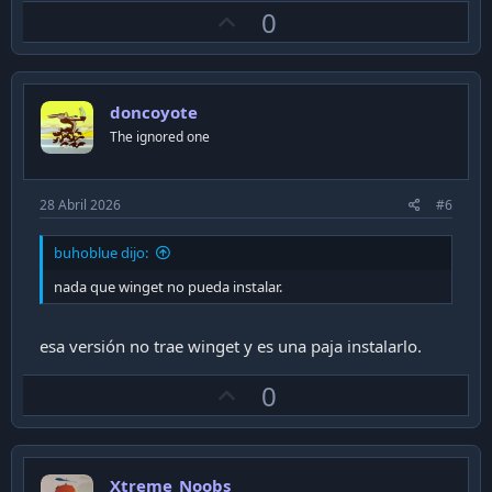
U
0
p
v
o
doncoyote
t
The ignored one
e
28 Abril 2026
#6
buhoblue dijo:
nada que winget no pueda instalar.
esa versión no trae winget y es una paja instalarlo.
U
0
p
v
o
Xtreme_Noobs