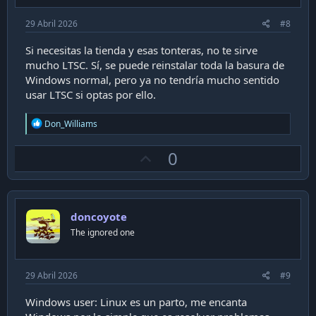
29 Abril 2026
#8
Si necesitas la tienda y esas tonteras, no te sirve
mucho LTSC. Sí, se puede reinstalar toda la basura de
Windows normal, pero ya no tendría mucho sentido
usar LTSC si optas por ello.
R
Don_Williams
e
a
U
0
c
t
p
i
v
o
n
o
s
doncoyote
t
:
The ignored one
e
29 Abril 2026
#9
Windows user: Linux es un parto, me encanta