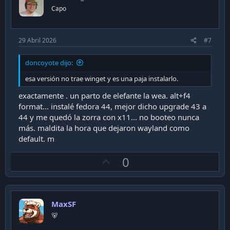
t
Capo
e
29 Abril 2026
#7
doncoyote dijo:
esa versión no trae winget y es una paja instalarlo.
exactamente . un parto de elefante la wea. alt+f4
format... instalé fedora 44, mejor dicho upgrade 43 a
44 y me quedó la zorra con x11... no booteo nunca
más. maldita la hora que dejaron wayland como
default. m
U
0
p
v
o
MaxSF
t
🐻
e