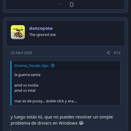
U
0
c
t
p
i
v
o
n
o
s
doncoyote
t
:
The ignored one
e
29 Abril 2026
#14
Xtreme_Noobs dijo:
la guerra santa
amd vs nvidia
amd vs intel
mac es de pussy... doble click y era....
y luego estás tú, que no puedes resolver un simple
problema de drivers en Windows 😂