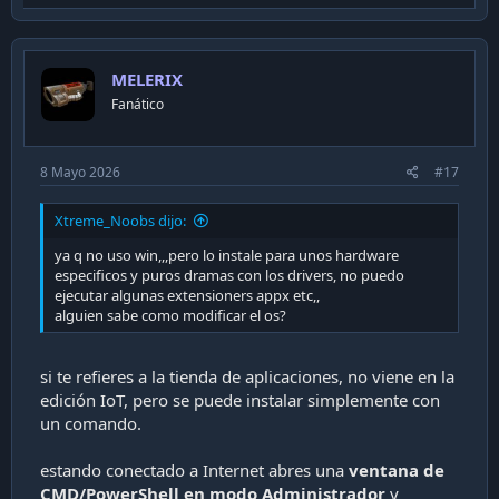
p
v
o
MELERIX
t
Fanático
e
8 Mayo 2026
#17
Xtreme_Noobs dijo:
ya q no uso win,,,pero lo instale para unos hardware
especificos y puros dramas con los drivers, no puedo
ejecutar algunas extensioners appx etc,,
alguien sabe como modificar el os?
si te refieres a la tienda de aplicaciones, no viene en la
edición IoT, pero se puede instalar simplemente con
un comando.
estando conectado a Internet abres una
ventana de
CMD/PowerShell en modo Administrador
y