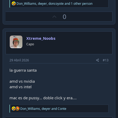
R
Don_Williams
,
dwyer
,
doncoyote
and 1 other person
e
a
U
0
c
t
p
i
v
o
n
o
s
Xtreme_Noobs
t
:
Capo
e
29 Abril 2026
#13
la guerra santa
amd vs nvidia
amd vs intel
mac es de pussy... doble click y era....
R
Don_Williams
,
dwyer
and
Conte
e
a