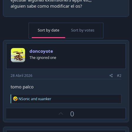
a
alguien sabe como modificar el os?
c
i
ó
n
Sort by date
Sort by votes
doncoyote
The ignored one
28 Abril 2026
#2
tomo palco
R
NSonic
and
xuanker
e
a
U
0
c
t
p
i
v
o
n