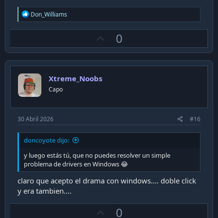
R
Don_Williams
e
a
U
0
c
t
p
i
v
o
n
o
s
Xtreme_Noobs
t
:
Capo
e
30 Abril 2026
#16
doncoyote dijo:
y luego estás tú, que no puedes resolver un simple
problema de drivers en Windows 😂
claro que acepto el drama con windows.... doble click
y era tambien....
U
0