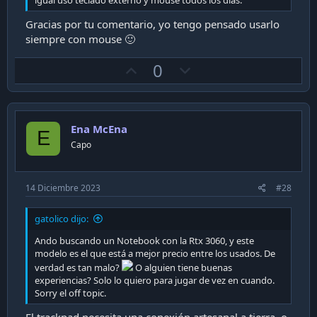
igual uso teclado externo y mouse todos los dias.
Gracias por tu comentario, yo tengo pensado usarlo
siempre con mouse 🙂
U
D
0
p
o
v
w
o
n
Ena McEna
t
v
E
Capo
e
o
t
e
14 Diciembre 2023
#28
gatolico dijo:
Ando buscando un Notebook con la Rtx 3060, y este
modelo es el que está a mejor precio entre los usados. De
verdad es tan malo?
O alguien tiene buenas
experiencias? Solo lo quiero para jugar de vez en cuando.
Sorry el off topic.
El trackpad necesita una conexión artesanal a tierra, o