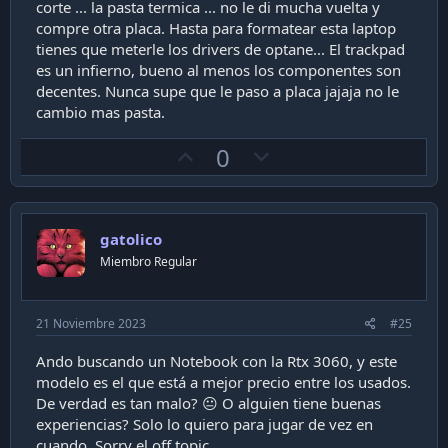
corte ... la pasta termica ... no le di mucha vuelta y
compre otra placa. Hasta para formatear esta laptop
tienes que meterle los drivers de optane... El trackpad
es un infierno, bueno al menos los componentes son
decentes. Nunca supe que le paso a placa jajaja no le
cambio mas pasta.
U
D
0
p
o
v
w
o
n
gatolico
t
v
Miembro Regular
e
o
t
e
21 Noviembre 2023
#25
Ando buscando un Notebook con la Rtx 3060, y este
modelo es el que está a mejor precio entre los usados.
De verdad es tan malo? 😐 O alguien tiene buenas
experiencias? Solo lo quiero para jugar de vez en
cuando. Sorry el off topic.