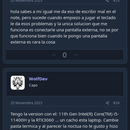
e
20 Noviembre 2023
#23
hola sabes a mi igual me da eso de escribir mal en el
note, pero sucede cuando empiezo a jugar el teclado
le da esos problemas y la unica solucion que me
funciona es conectarle una pantalla externa, no se por
que funciona bien cuando le pongo una pantalla
externa es rara la cosa
U
D
0
p
o
v
w
o
n
WolfDev
t
v
Capo
e
o
t
e
20 Noviembre 2023
#24
Tengo la version con el: 11th Gen Intel(R) Core(TM) i5-
11400H y la RTX3060 ... un cacho esta laptop. Cambie
pasta termica y al parecer la noctua no le gusto y hizo