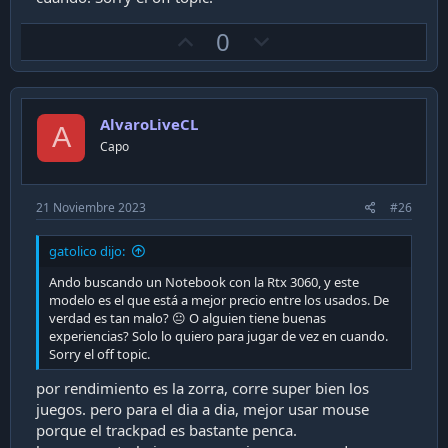
U
D
0
p
o
v
w
o
n
AlvaroLiveCL
t
v
A
Capo
e
o
t
e
21 Noviembre 2023
#26
gatolico dijo:
Ando buscando un Notebook con la Rtx 3060, y este
modelo es el que está a mejor precio entre los usados. De
verdad es tan malo? 😐 O alguien tiene buenas
experiencias? Solo lo quiero para jugar de vez en cuando.
Sorry el off topic.
por rendimiento es la zorra, corre super bien los
juegos. pero para el dia a dia, mejor usar mouse
porque el trackpad es bastante penca.