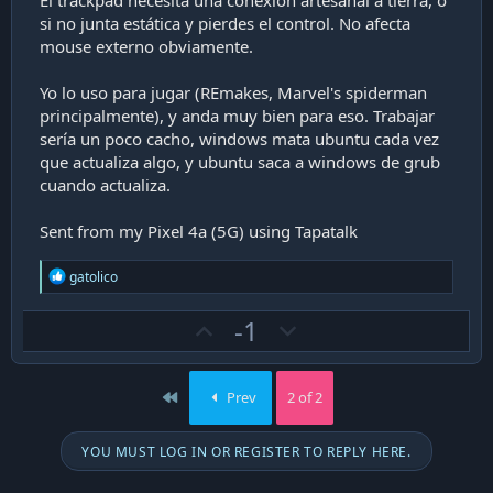
si no junta estática y pierdes el control. No afecta
mouse externo obviamente.
Yo lo uso para jugar (REmakes, Marvel's spiderman
principalmente), y anda muy bien para eso. Trabajar
sería un poco cacho, windows mata ubuntu cada vez
que actualiza algo, y ubuntu saca a windows de grub
cuando actualiza.
Sent from my Pixel 4a (5G) using Tapatalk
R
gatolico
e
a
U
D
-1
c
t
p
o
i
v
w
o
First
Prev
2 of 2
n
o
n
s
t
v
:
YOU MUST LOG IN OR REGISTER TO REPLY HERE.
e
o
t