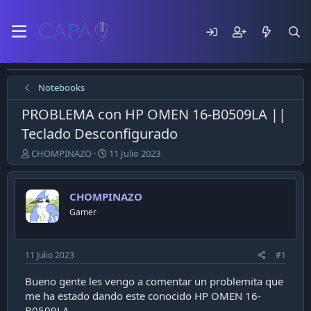
Notebooks
PROBLEMA con HP OMEN 16-B0509LA ||
Teclado Desconfigurado
E
F
CHOMPINAZO
11 Julio 2023
m
e
p
c
e
h
CHOMPINAZO
z
a
Gamer
ó
d
e
e
l
p
t
u
11 Julio 2023
#1
e
b
m
l
Bueno gente les vengo a comentar un problemita que
a
i
me ha estado dando este conocido HP OMEN 16-
c
B0509LA