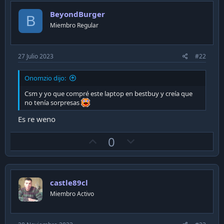
o
n
BeyondBurger
t
v
B
Miembro Regular
e
o
t
e
27 Julio 2023
#22
Onomzio dijo:
Csm y yo que compré este laptop en bestbuy y creía que
no tenía sorpresas
Es re weno
U
D
0
p
o
v
w
o
n
castle89cl
t
v
Miembro Activo
e
o
t