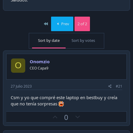
First
Prev
2 of 2
Sort by date
Sort by votes
Onomzio
O
CEO Capa9
27 Julio 2023
#21
Csm y yo que compré este laptop en bestbuy y creía
que no tenía sorpresas
U
D
0
p
o
v
w