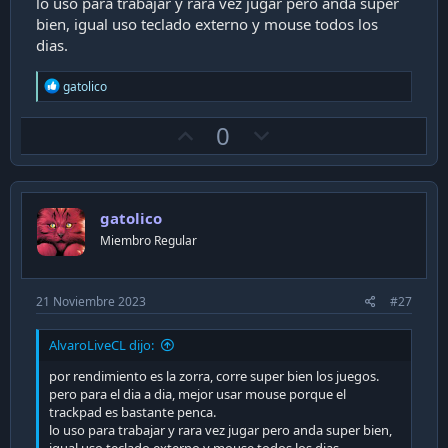
lo uso para trabajar y rara vez jugar pero anda super
bien, igual uso teclado externo y mouse todos los
dias.
R
gatolico
e
a
U
D
0
c
t
p
o
i
v
w
o
n
o
n
s
gatolico
t
v
:
Miembro Regular
e
o
t
e
21 Noviembre 2023
#27
AlvaroLiveCL dijo:
por rendimiento es la zorra, corre super bien los juegos.
pero para el dia a dia, mejor usar mouse porque el
trackpad es bastante penca.
lo uso para trabajar y rara vez jugar pero anda super bien,