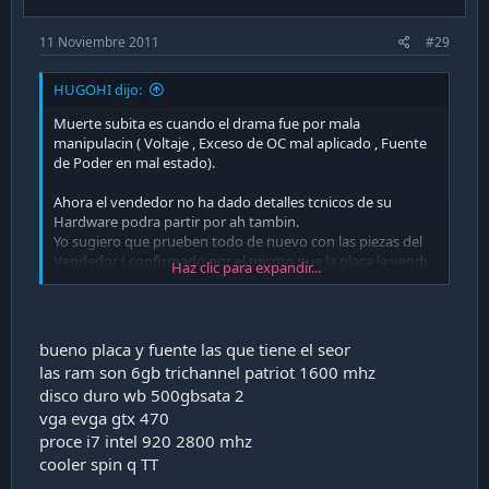
11 Noviembre 2011
#29
HUGOHI dijo:
Muerte subita es cuando el drama fue por mala
manipulacin ( Voltaje , Exceso de OC mal aplicado , Fuente
de Poder en mal estado).
Ahora el vendedor no ha dado detalles tcnicos de su
Hardware podra partir por ah tambin.
Yo sugiero que prueben todo de nuevo con las piezas del
Vendedor ( confirmado por el mismo que la placa la vendi
Haz clic para expandir...
buena) , asi se salen de la duda.
bueno placa y fuente las que tiene el seor
las ram son 6gb trichannel patriot 1600 mhz
disco duro wb 500gbsata 2
vga evga gtx 470
proce i7 intel 920 2800 mhz
cooler spin q TT