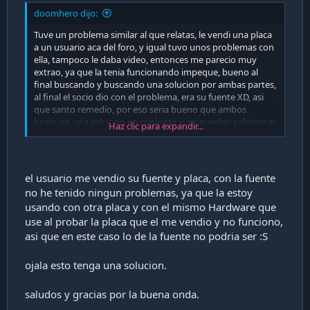
doomhero dijo:
Tuve un problema similar al que relatas, le vendi una placa
a un usuario aca del foro, y igual tuvo unos problemas con
ella, tampoco le daba video, entonces me parecio muy
extrao, ya que la tenia funcionando impeque, bueno al
final buscando y buscando una solucion por ambas partes,
al final el socio dio con el problema, era su fuente XD, asi
que santo remedio, por eso seria bueno que ambos
busquen una solucion en conjunto y asi puedan solucionar
Haz clic para expandir...
el problema.
Saludos y ojala encuentren una solucion.
el usuario me vendio su fuente y placa, con la fuente
no he tenido ningun problemas, ya que la estoy
usando con otra placa y con el mismo Hardware que
use al probar la placa que el me vendio y no funciono,
asi que en este caso lo de la fuente no podria ser :S
ojala esto tenga una solucion.
saludos y gracias por la buena onda.