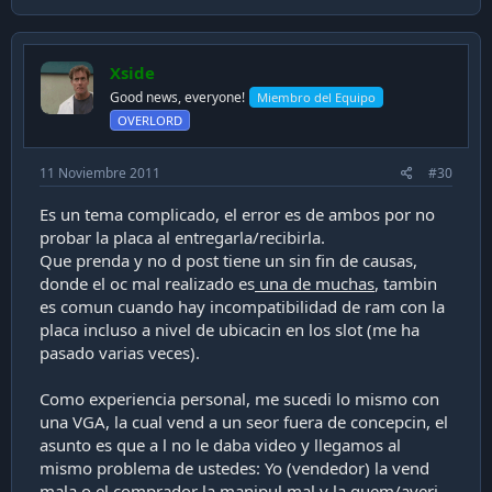
Xside
Good news, everyone!
Miembro del Equipo
OVERLORD
11 Noviembre 2011
#30
Es un tema complicado, el error es de ambos por no
probar la placa al entregarla/recibirla.
Que prenda y no d post tiene un sin fin de causas,
donde el oc mal realizado es
una de muchas
, tambin
es comun cuando hay incompatibilidad de ram con la
placa incluso a nivel de ubicacin en los slot (me ha
pasado varias veces).
Como experiencia personal, me sucedi lo mismo con
una VGA, la cual vend a un seor fuera de concepcin, el
asunto es que a l no le daba video y llegamos al
mismo problema de ustedes: Yo (vendedor) la vend
mala o el comprador la manipul mal y la quem/averi.