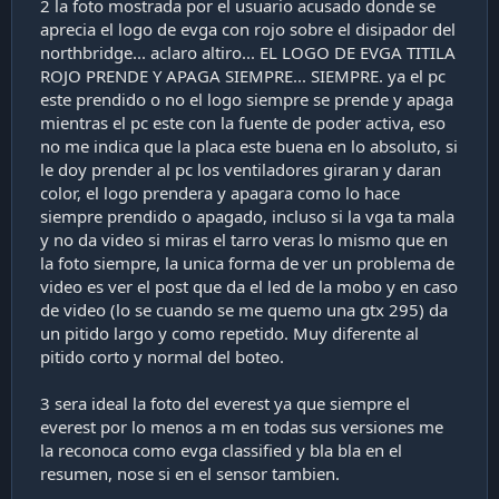
2 la foto mostrada por el usuario acusado donde se
aprecia el logo de evga con rojo sobre el disipador del
northbridge... aclaro altiro... EL LOGO DE EVGA TITILA
ROJO PRENDE Y APAGA SIEMPRE... SIEMPRE. ya el pc
este prendido o no el logo siempre se prende y apaga
mientras el pc este con la fuente de poder activa, eso
no me indica que la placa este buena en lo absoluto, si
le doy prender al pc los ventiladores giraran y daran
color, el logo prendera y apagara como lo hace
siempre prendido o apagado, incluso si la vga ta mala
y no da video si miras el tarro veras lo mismo que en
la foto siempre, la unica forma de ver un problema de
video es ver el post que da el led de la mobo y en caso
de video (lo se cuando se me quemo una gtx 295) da
un pitido largo y como repetido. Muy diferente al
pitido corto y normal del boteo.
3 sera ideal la foto del everest ya que siempre el
everest por lo menos a m en todas sus versiones me
la reconoca como evga classified y bla bla en el
resumen, nose si en el sensor tambien.