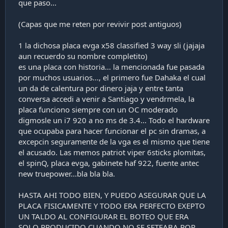
que paso...
(Capas que me reten por revivir post antiguos)
1 la dichosa placa evga x58 classified 3 way sli (jajaja
aun recuerdo su nombre completito)
es una placa con historia... la mencionada fue pasada
por muchos usuarios..., el primero fue Dahaka el cual
un da de calentura por dinero jaja y entre tanta
conversa accedi a venir a Santiago y vendrmela, la
placa funciono siempre con un OC moderado
digmosle un i7 920 a no ms de 3.4... Todo el hardware
que ocupaba para hacer funcionar el pc sin dramas, a
excepcin seguramente de la vga es el mismo que tiene
el acusado. Las memos patriot viper 6sticks plomitas,
el spinQ, placa evga, gabinete haf 922, fuente antec
new truepower...bla bla bla.
HASTA AHI TODO BIEN, Y PUEDO ASEGURAR QUE LA
PLACA FISICAMENTE Y TODO ERA PERFECTO EXEPTO
UN TALDO AL CONFIGURAR EL BOTEO QUE ERA
SOLO PRODUCIDO CUANDO NO SE SETEABA POR