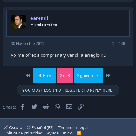
earendil
Miembro Activo
30 Noviembre 2011
#40
yo me ofrec a comprarla y ver si la arreglo xD
First
Last
Prev
2 of 3
Siguiente
YOU MUST LOG IN OR REGISTER TO REPLY HERE.
Facebook
Twitter
Reddit
WhatsApp
Email
Enlace
Share:
Oscuro
Español (ES)
Términos y reglas
Política de privacidad
Ayuda
Inicio
R