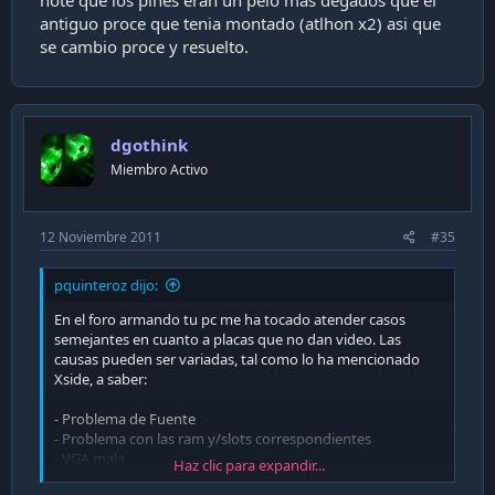
antiguo proce que tenia montado (atlhon x2) asi que
se cambio proce y resuelto.
dgothink
Miembro Activo
12 Noviembre 2011
#35
pquinteroz dijo:
En el foro armando tu pc me ha tocado atender casos
semejantes en cuanto a placas que no dan video. Las
causas pueden ser variadas, tal como lo ha mencionado
Xside, a saber:
- Problema de Fuente
- Problema con las ram y/slots correspondientes
- VGA mala
Haz clic para expandir...
- Mal contacto del cooler del CPU con el socket