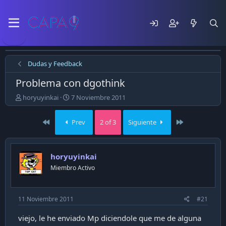
Dudas y Feedback
Problema con dgothink
E
F
horyuyinkai
7 Noviembre 2011
m
e
p
c
First
Last
Prev
2 of 3
Siguiente
e
h
z
a
ó
d
e
e
horyuyinkai
l
p
Miembro Activo
t
u
e
b
m
l
a
i
11 Noviembre 2011
#21
c
a
viejo, le he enviado Mp diciendole que me de alguna
c