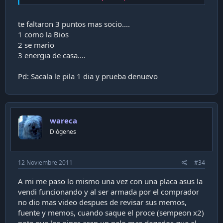
- Mal contacto del cooler del CPU con el socket
-
El ms comn: La placa no fue montada sobre los
soportes de cobre.
te faltaron 3 puntos mas socio....
1 como la Bios
2 se mario
Por otra aparte, el vendedor se contact va MP conmigo
3 energia de casa....
hace un tiempo, preguntando por que no poda vender si
ya tena los requisitos, por lo que deriv el tema a Feo. Al
poco tiempo, el usuario vendedor aparece en el foro
Pd: Sacala le pila 1 dia y prueba denuevo
fuentes de poder preguntando por la calidad de las fuentes
sentey (creo que una de 700w, que venden en pcfactory); a
los que participamos en dicha discusin nos pareci curioso
que insistiera con las fuentes sentey pues, de acuerdo a su
configuracin, l posea una fuente de mejor calidad que las
wareca
sentey.
Diógenes
Ojo, que no acuso a nadie, solo pongo los antecedentes en
conocimiento y que sirvan como referencia.
12 Noviembre 2011
#34
A mi me paso lo mismo una vez con una placa asus la
vendi funcionando y al ser armada por el comprador
no dio mas video despues de revisar sus memos,
fuente y memos, cuando saque el proce (sempeon x2)
note que los pines eran un pelo mas degados que el