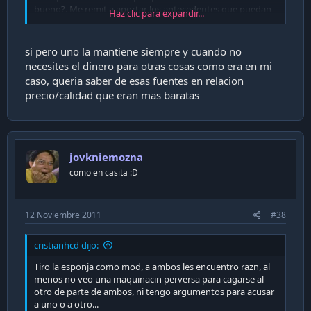
bueno?. Me remit a aportar los antecedentes que puedan
Haz clic para expandir...
ayudarte tanto a ti omo al comprador. Ahora, si lo planteas
as, si, me parece raro que teniendo una fuente de mejor
calidad, hayas insistido con preguntar por las fuentes
si pero uno la mantiene siempre y cuando no
sentey. Si yo deshuezo un pc, y tengo una fuente buena, yo
necesites el dinero para otras cosas como era en mi
la mantengo.
caso, queria saber de esas fuentes en relacion
precio/calidad que eran mas baratas
jovkniemozna
como en casita :D
12 Noviembre 2011
#38
cristianhcd dijo:
Tiro la esponja como mod, a ambos les encuentro razn, al
menos no veo una maquinacin perversa para cagarse al
otro de parte de ambos, ni tengo argumentos para acusar
a uno o a otro...