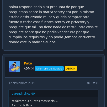
-
El ms comn: La placa no fue montada sobre los
soportes de cobre.
holoa respondiendo a tu pregunta de por que
preguntaba sobre la marca sentey era por lo mismo
estaba deshuezando mi pc y queria comprar otra
Por otra aparte, el vendedor se contact va MP conmigo
fuente y cache esas fuentes sentey en pcfactory y
hace un tiempo, preguntando por que no poda vender si
pregunte que tal , no tiene nada de raro? , otra cosa te
ya tena los requisitos, por lo que deriv el tema a Feo. Al
poco tiempo, el usuario vendedor aparece en el foro
pregunte sobre que no podia vender era por que
fuentes de poder preguntando por la calidad de las fuentes
cumplia los requisitos y no podia ,tampoc encuentro
sentey (creo que una de 700w, que venden en pcfactory); a
donde este lo malo? slaudos
los que participamos en dicha discusin nos pareci curioso
que insistiera con las fuentes sentey pues, de acuerdo a su
configuracin, l posea una fuente de mejor calidad que las
sentey.
Pato
Ojo, que no acuso a nadie, solo pongo los antecedentes en
ADMIN
Miembro del Equipo
ADMIN
conocimiento y que sirvan como referencia.
12 Noviembre 2011
#36
earendil dijo:
te faltaron 3 puntos mas socio....
1 como la Bios