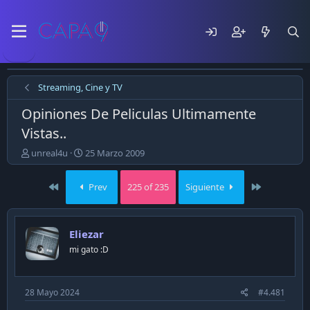
Streaming, Cine y TV
Opiniones De Peliculas Ultimamente
Vistas..
E
F
unreal4u
25 Marzo 2009
m
e
p
c
First
Last
Prev
225 of 235
Siguiente
e
h
z
a
ó
d
e
e
Eliezar
l
p
mi gato :D
t
u
e
b
m
l
a
i
28 Mayo 2024
#4.481
c