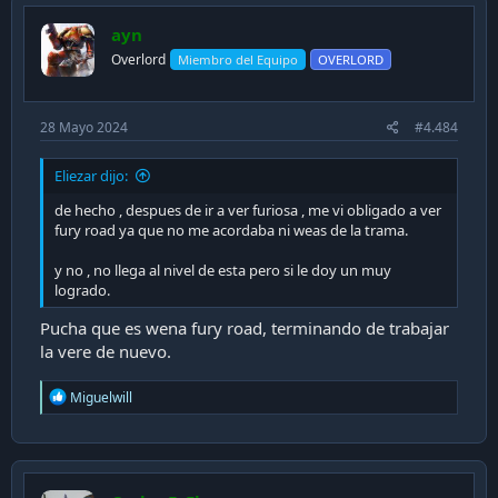
ayn
Overlord
Miembro del Equipo
OVERLORD
28 Mayo 2024
#4.484
Eliezar dijo:
de hecho , despues de ir a ver furiosa , me vi obligado a ver
fury road ya que no me acordaba ni weas de la trama.
y no , no llega al nivel de esta pero si le doy un muy
logrado.
Pucha que es wena fury road, terminando de trabajar
la vere de nuevo.
R
Miguelwill
e
a
c
t
i