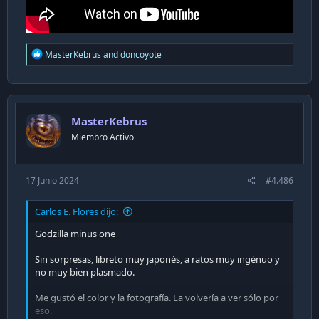
R
MasterKebrus
and
doncoyote
e
a
c
t
i
MasterKebrus
o
n
Miembro Activo
s
:
17 Junio 2024
#4.486
Carlos E. Flores dijo:
Godzilla minus one
Sin sorpresas, libreto muy japonés, a ratos muy ingénuo y
no muy bien plasmado.
Me gustó el color y la fotografía. La volvería a ver sólo por
eso.