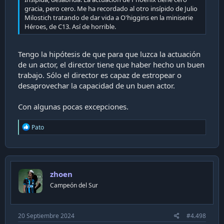
gracia, pero cero. Me ha recordado al otro insípido de Julio
Milostich tratando de dar vida a O'higgins en la miniserie
Héroes, de C13. Así de horrible.
Tengo la hipótesis de que para que luzca la actuación
de un actor, el director tiene que haber hecho un buen
trabajo. Sólo el director es capaz de estropear o
desaprovechar la capacidad de un buen actor.
Con algunas pocas excepciones.
R
Pato
e
a
c
t
i
zhoen
o
n
Campeón del Sur
s
:
20 Septiembre 2024
#4.498