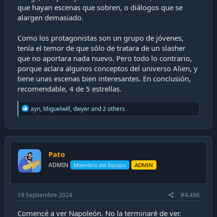
que hayan escenas que sobren, o diálogos que se
alargen demasiado.
Como los protagonistas son un grupo de jóvenes,
tenía el temor de que sólo de tratara de un slasher
que no aportara nada nuevo. Pero todo lo contrario,
porque aclara algunos conceptos del universo Alien, y
tiene unas escenas bien interesantes. En conclusión,
recomendable, 4 de 5 estrellas.
R
ayn
,
Miguelwill
,
dwyer
and 2 others
e
a
c
t
i
Pato
o
n
ADMIN
Miembro del Equipo
ADMIN
s
:
19 Septiembre 2024
#4.496
Comencé a ver Napoleón. No la terminaré de ver.