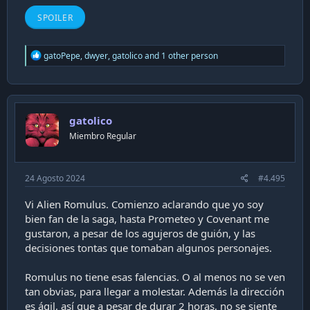
SPOILER
R
gatoPepe
,
dwyer
,
gatolico
and 1 other person
e
a
c
t
i
gatolico
o
n
Miembro Regular
s
:
24 Agosto 2024
#4.495
Vi Alien Romulus. Comienzo aclarando que yo soy
bien fan de la saga, hasta Prometeo y Covenant me
gustaron, a pesar de los agujeros de guión, y las
decisiones tontas que tomaban algunos personajes.
Romulus no tiene esas falencias. O al menos no se ven
tan obvias, para llegar a molestar. Además la dirección
es ágil, así que a pesar de durar 2 horas, no se siente