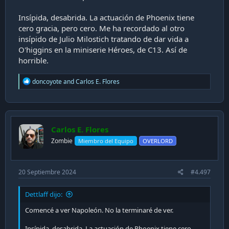
Insípida, desabrida. La actuación de Phoenix tiene
cero gracia, pero cero. Me ha recordado al otro
insípido de Julio Milostich tratando de dar vida a
O'higgins en la miniserie Héroes, de C13. Así de
horrible.
R
doncoyote
and
Carlos E. Flores
e
a
c
t
i
Carlos E. Flores
o
n
Zombie
Miembro del Equipo
OVERLORD
s
:
20 Septiembre 2024
#4.497
Dettlaff dijo:
Comencé a ver Napoleón. No la terminaré de ver.
Insípida, desabrida. La actuación de Phoenix tiene cero