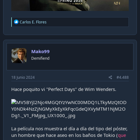
R
Carlos E. Flores
e
a
c
t
i
Mako99
o
n
Demifiend
s
:
18 Junio 2024
#4.488
Hace poquito vi "Perfect Days" de Wim Wenders.
La película nos muestra el día a día del tipo del póster,
un hombre que hace aseo en los baños de Tokio (
que