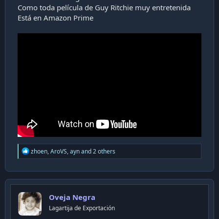
Como toda película de Guy Ritchie muy entretenida
Está en Amazon Prime
R
zhoen
,
AroVS
,
ayn
and 2 others
e
a
c
t
i
Oveja Negra
o
n
Lagartija de Exportación
s