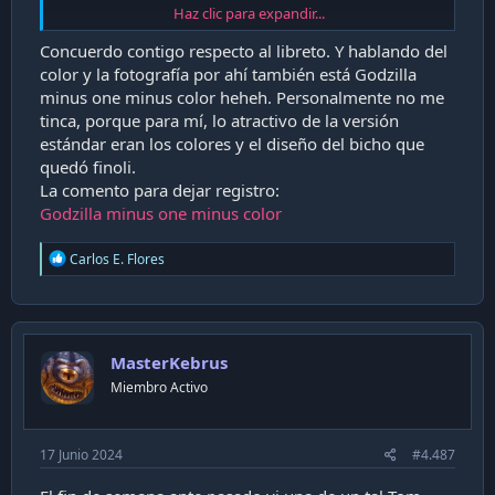
Haz clic para expandir...
Concuerdo contigo respecto al libreto. Y hablando del
color y la fotografía por ahí también está Godzilla
minus one minus color heheh. Personalmente no me
tinca, porque para mí, lo atractivo de la versión
estándar eran los colores y el diseño del bicho que
quedó finoli.
La comento para dejar registro:
Godzilla minus one minus color
R
Carlos E. Flores
e
a
c
t
i
MasterKebrus
o
n
Miembro Activo
s
:
17 Junio 2024
#4.487