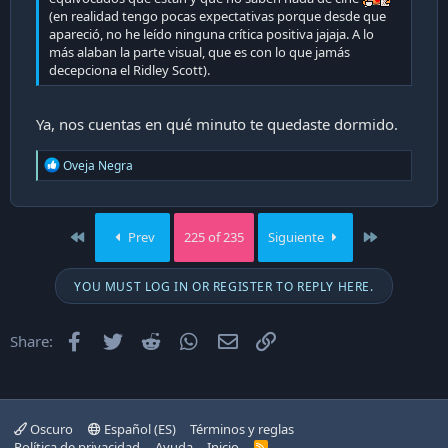
(en realidad tengo pocas expectativas porque desde que
apareció, no he leído ninguna crítica positiva jajaja. A lo
más alaban la parte visual, que es con lo que jamás
decepciona el Ridley Scott).
Ya, nos cuentas en qué minuto te quedaste dormido.
R
Oveja Negra
e
a
c
t
First
Last
Prev
225 of 235
Siguiente
i
o
n
YOU MUST LOG IN OR REGISTER TO REPLY HERE.
s
:
Facebook
Twitter
Reddit
WhatsApp
Email
Enlace
Share:
Oscuro
Español (ES)
Términos y reglas
Política de privacidad
Ayuda
Inicio
R