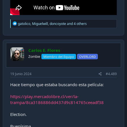
R
gatolico
,
Miguelwill
,
doncoyote
and 4 others
e
a
c
t
i
Carlos E. Flores
o
n
Zombie
Miembro del Equipo
OVERLORD
s
:
19 Junio 2024
#4.489
Hace tiempo que estaba buscando esta película:
https://play.mercadolibre.cl/ver/la-
trampa/8ca3186886dd437d9c814765ceeadf38
Election.
Buenísima.