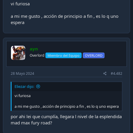
a
vi furiosa
c
i
a mi me gusto , acción de principio a fin , es lo q uno
ó
espera
n
ayn
Overlord
Miembro del Equipo
OVERLORD
28 Mayo 2024
#4.482
Eliezar dijo:
vi furiosa
a mi me gusto , acción de principio a fin , es lo q uno espera
por ahi lei que cumplía, llegara l nivel de la esplendida
mad max fury road?