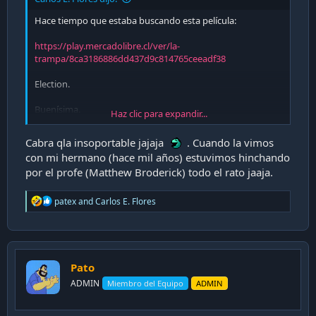
Hace tiempo que estaba buscando esta película:
https://play.mercadolibre.cl/ver/la-
trampa/8ca3186886dd437d9c814765ceeadf38
Election.
Buenísima.
Haz clic para expandir...
Cabra qla insoportable jajaja
. Cuando la vimos
con mi hermano (hace mil años) estuvimos hinchando
por el profe (Matthew Broderick) todo el rato jaaja.
R
patex
and
Carlos E. Flores
e
a
c
t
i
Pato
o
n
ADMIN
Miembro del Equipo
ADMIN
s
: