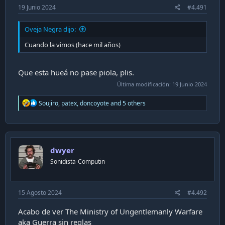
19 Junio 2024
#4.491
Oveja Negra dijo:
Cuando la vimos (hace mil años)
Que esta hueá no pase piola, plis.
Última modificación:
19 Junio 2024
R
Soujiro
,
patex
,
doncoyote
and 5 others
e
a
c
t
i
dwyer
o
n
Sonidista-Computin
s
:
15 Agosto 2024
#4.492
Acabo de ver The Ministry of Ungentlemanly Warfare
aka Guerra sin reglas