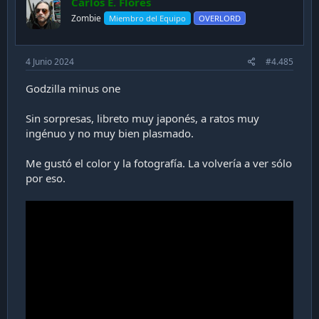
Carlos E. Flores
o
n
Zombie
Miembro del Equipo
OVERLORD
s
:
4 Junio 2024
#4.485
Godzilla minus one
Sin sorpresas, libreto muy japonés, a ratos muy
ingénuo y no muy bien plasmado.
Me gustó el color y la fotografía. La volvería a ver sólo
por eso.