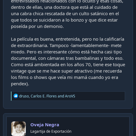
entrevistados relacionados con lo oculto y esas cosas,
dentro de ellas, una doctora que está al cuidado de
una cabra chica rescatada de un culto satánico en el
que todos se suicidaron a lo bonzo y que dice estar
poseída por un demonio.
La película es buena, entretenida, pero no la calificaría
de extraordinaria. Tampoco -lamentablemente- mete
miedo. Pero es interesante cómo está hecha casi tipo
documental, con cámaras tras bambalinas y todo eso.
Como está ambientada en los años 70, tiene ese toque
vintage que se me hace super atractivo (me recuerda
los films o shows que veía mi mamá cuando yo era
pendex).
R
druso
,
Carlos E. Flores
and
AroVS
e
a
c
t
i
Oveja Negra
o
n
Lagartija de Exportación
s