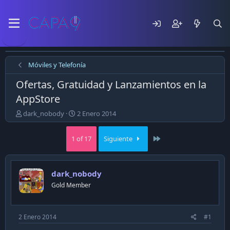
Móviles y Telefonía
Ofertas, Gratuidad y Lanzamientos en la
AppStore
E
F
dark_nobody
2 Enero 2014
m
e
p
c
Last
1 of 17
Siguiente
e
h
z
a
ó
d
e
e
dark_nobody
l
p
Gold Member
t
u
e
b
m
l
a
i
2 Enero 2014
#1
c