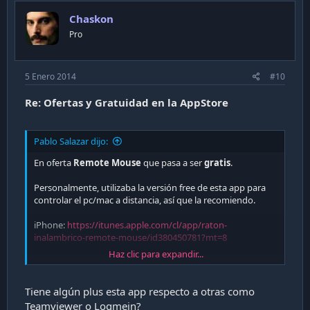
Chaskon
Pro
5 Enero 2014
#10
Re: Ofertas y Gratuidad en la AppStore
Pablo Salazar dijo:
En oferta
Remote Mouse
que pasa a ser
gratis
.
Personalmente, utilizaba la versión free de esta app para
controlar el pc/mac a distancia, así que la recomiendo.
iPhone:
https://itunes.apple.com/cl/app/raton-
inalambrico-remote-mouse/id380450781?mt=8
Haz clic para expandir...
iPad:
https://itunes.apple.com/us/app/remote-mouse-for-
ipad/id424131572?mt=8
Tiene algún plus esta app respecto a otras como
Teamviewer o Logmein?