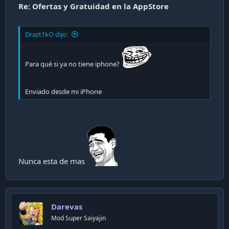
a
Re: Ofertas y Gratuidad en la AppStore
c
i
ó
Drazt1kO dijo:
n
Para qué si ya no tiene iphone?
Enviado desde mi iPhone
Nunca esta de mas
Darevas
Mod Super Saiyajin