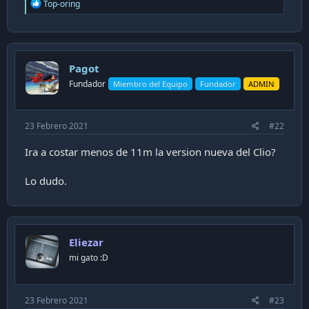
R
Top-oring
e
a
c
t
i
Pagot
o
n
Fundador
Miembro del Equipo
Fundador
ADMIN
s
:
23 Febrero 2021
#22
Ira a costar menos de 11m la version nueva del Clio?
Lo dudo.
Eliezar
mi gato :D
23 Febrero 2021
#23