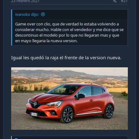
23 Febrero 2021
#21
c
a
ivanoko dijo:
c
i
Game over con clio, que de verdad lo estaba volviendo a
ó
considerar mucho. Hable con el vendedor y me dice que se
n
descontinuo el modelo por lo que no llegaran mas y que
en mayo llegaria la nueva version.
Igual les quedó la raja el frente de la version nueva.