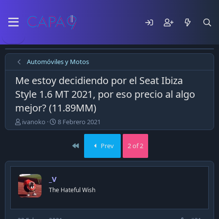
Automóviles y Motos
Me estoy decidiendo por el Seat Ibiza
Style 1.6 MT 2021, por eso precio al algo
mejor? (11.89MM)
E
F
ivanoko
8 Febrero 2021
m
e
p
c
First
Prev
2 of 2
e
h
z
a
ó
d
e
e
_V
l
p
The Hateful Wish
t
u
e
b
m
l
a
i