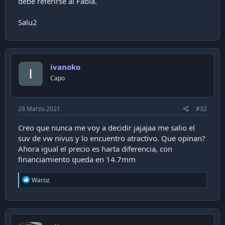
debe referirse al Fabia.
Salu2
ivanoko
Capo
28 Marzo 2021
#32
Creo que nunca me voy a decidir jajajaa me salio el
suv de vw nivus y lo encuentro atractivo. Que opinan?
Ahora igual el precio es harta diferencia, con
financiamiento queda en 14.7mm
R
Waroz
e
a
c
t
i