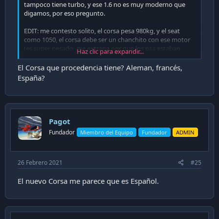
tampoco tiene turbo, y ese 1.6 no es muy moderno que
digamos, por eso pregunto.
EDIT: me contesto solito, el corsa pesa 980kg, y el seat
como 1050, el corsa debe ser un chanchito con ese motor
(es super pesado, me extrana por que los psa estaban
Haz clic para expandir...
saliendo bien livianitos).
El Corsa que procedencia tiene? Aleman, francés,
Gasta un poco menos, pero es ultra lento el corsita básico,
España?
igual buen auto en el papel si el uso va a ser solo ciudad,
esta bien equipado. Pero el seat parece ser la opción mas
versatil.
Pagot
Fundador
Miembro del Equipo
Fundador
ADMIN
26 Febrero 2021
#25
El nuevo Corsa me parece que es Español.