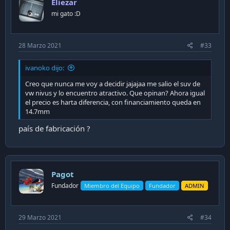
Eliezar
o
n
mi gato :D
s
:
28 Marzo 2021
#33
ivanoko dijo:
Creo que nunca me voy a decidir jajajaa me salio el suv de
vw nivus y lo encuentro atractivo. Que opinan? Ahora igual
el precio es harta diferencia, con financiamiento queda en
14.7mm
país de fabricación ?
Pagot
Fundador
Miembro del Equipo
Fundador
ADMIN
29 Marzo 2021
#34