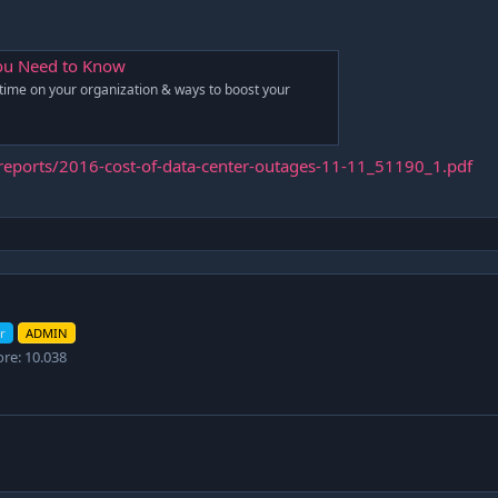
You Need to Know
ntime on your organization & ways to boost your
reports/2016-cost-of-data-center-outages-11-11_51190_1.pdf
r
ADMIN
ore
10.038