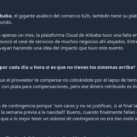
ibaba
, el gigante asiático del comercio b2b, también tiene su pla
mundo.
 apenas un mes, la plataforma Cloud de Alibaba tuvo una falla en
vocó el cese de servicios de muchos negocios ahí alojados. Entre
ayan haciendo una idea del impacto que tuvo este evento.
or cada día u hora si es que no tienes los sistemas arriba?
 que el proveedor te compense no cobrándote por el lapso de tiemp
ió con plata para compensaciones, pero ese dinero retribuido es í
e contingencia porque "son caros y no se justifican, si al final l
e la semana previa a la navidad? Bueno, cuando finalmente falla
y que
a lo mejor tener un sistema de contingencia no era tan mala 