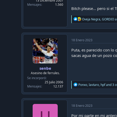
13 Diciembre 2007
Mensajes
1.560
Bitch please... pero si el
R
Oveja Negra
,
GORDIO
a
e
a
c
t
i
18 Enero 2023
o
n
Puta, es parecido con lo qu
s
sacas agua de un pozo c
:
senbe
Asesino de ferrules.
Se incorporó
25 Julio 2006
R
Ponxo
,
lavtaro
,
hpf
and 3 o
Mensajes
12.137
e
a
c
t
i
18 Enero 2023
o
U
n
Por mi parte en mi anteri