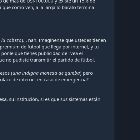
sto de más de US$100.000 y existe un 15% de
 que como ven, a la larga lo barato termina
 la cabeza
)... nah. Imagínense que ustedes tienen
premium de futbol que llega por internet, y tu
 ponle que tienes publicidad de "vea el
ue no pudiste transmitir el partido de fútbol.
esos (
una indigna moneda de gamba
) pero
nlace de internet en caso de emergencia?
a, su institución, si es que sus sistemas están