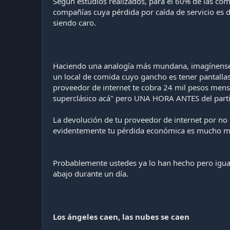
Según estudios realizados, para el 60% de las co
compañías cuya pérdida por caída de servicio es d
siendo caro.
Haciendo una analogía más mundana, imagínense q
un local de comida cuyo gancho es tener pantallas
proveedor de internet te cobra 24 mil pesos mens
superclásico acá" pero UNA HORA ANTES del partid
La devolución de tu proveedor de internet por no 
evidentemente tu pérdida económica es mucho más
Probablemente ustedes ya lo han hecho pero igual 
abajo durante un día.
Los ángeles caen, las nubes se caen