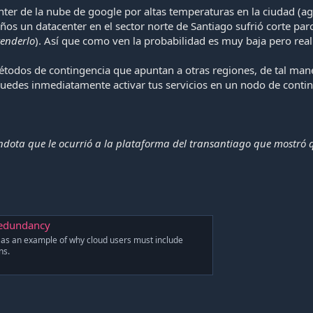
er de la nube de google por altas temperaturas en la ciudad (ag
s un datacenter en el sector norte de Santiago sufrió corte par
tenderlo
). Así que como ven la probabilidad es muy baja pero real
todos de contingencia que apuntan a otras regiones, de tal mane
puedes inmediatamente activar tus servicios en un nodo de contin
ota que le ocurrió a la plataforma del transantiago que mostró q
redundancy
e as an example of why cloud users must include
ns.