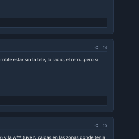
#4
le estar sin la tele, la radio, el refri...pero si
#5
) y la w** tuve N caidas en las zonas donde tenia