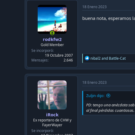
18 Enero 2023
buena nota, esperamos la
rodkfw2
Gold Member
Se incorporó
19 Octubre 2007
R
nibal2
and
Battle-Cat
Mensajes
2.646
e
a
c
t
i
18 Enero 2023
o
n
Zuljin dijo:
s
:
PD: tengo una anécdota sabr
al final pérdidas cuantiosas.
iRock
Ex reportero de CHW y
FayerWayer
Se incorporó