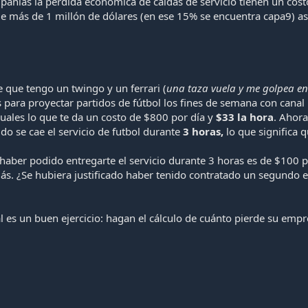
mpañías la pérdida económica de caídas de servicio tienen un co
e más de 1 millón de dólares (en ese 15% se encuentra capa9) así
ue tengo un twingo y un ferrari (
una taza
vuela y me golpea en
 para proyectar partidos de fútbol los fines de semana con canal 
uales lo que te da un costo de $800 por día y
$33 la hora
. Ahora
o se cae el servicio de futbol durante
3 horas,
lo que significa q
haber podido entregarte el servicio durante 3 horas es de $100 p
. ¿Se hubiera justificado haber tenido contratado un segundo e
es un buen ejercicio: hagan el cálculo de cuánto pierde su empres