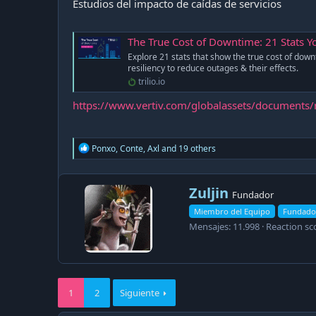
Estudios del impacto de caídas de servicios
The True Cost of Downtime: 21 Stats 
Explore 21 stats that show the true cost of dow
resiliency to reduce outages & their effects.
trilio.io
https://www.vertiv.com/globalassets/documents/
R
Ponxo
,
Conte
,
Axl
and 19 others
e
a
c
W
Zuljin
t
Fundador
r
i
Miembro del Equipo
Fundado
i
o
Mensajes
11.998
Reaction sc
n
t
s
t
:
e
n
b
y
1
2
Siguiente