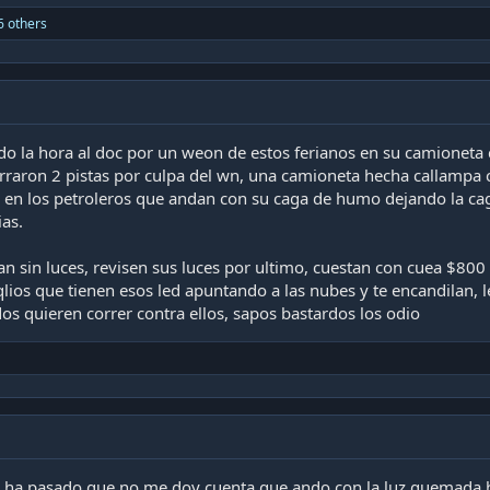
6 others
do la hora al doc por un weon de estos ferianos en su camioneta q
rraron 2 pistas por culpa del wn, una camioneta hecha callampa 
o en los petroleros que andan con su caga de humo dejando la cag
as.
dan sin luces, revisen sus luces por ultimo, cuestan con cuea $800
lios que tienen esos led apuntando a las nubes y te encandilan, l
s quieren correr contra ellos, sapos bastardos los odio
 ha pasado que no me doy cuenta que ando con la luz quemada h