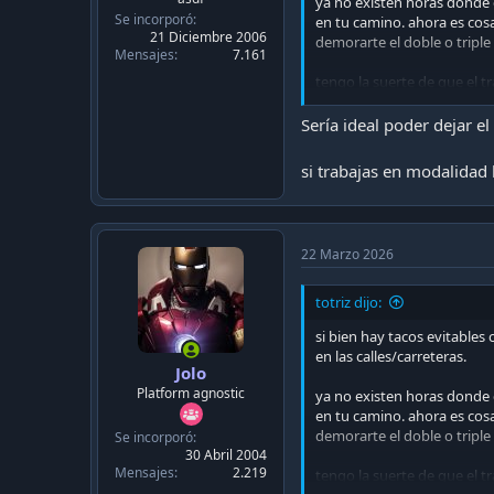
ya no existen horas donde c
Se incorporó
en tu camino. ahora es cosa
21 Diciembre 2006
demorarte el doble o triple 
Mensajes
7.161
tengo la suerte de que el tr
en bencina/tag la mejora en
Sería ideal poder dejar el
dejen el auto los que pueda
si trabajas en modalidad h
22 Marzo 2026
totriz dijo:
si bien hay tacos evitable
en las calles/carreteras.
Jolo
Platform agnostic
ya no existen horas donde c
en tu camino. ahora es cosa
demorarte el doble o triple 
Se incorporó
30 Abril 2004
Mensajes
2.219
tengo la suerte de que el tr