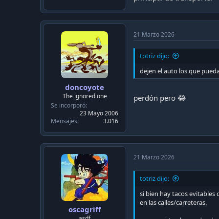
21 Marzo 2026
totriz dijo:
dejen el auto los que pued
doncoyote
The ignored one
perdón pero 😂
Se incorporó
23 Mayo 2006
Mensajes
3.016
21 Marzo 2026
totriz dijo:
si bien hay tacos evitable
en las calles/carreteras.
oscagriff
asdf