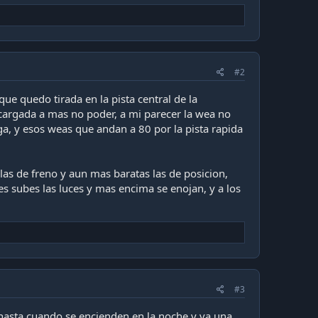
#2
ue quedo tirada en la pista central de la
cargada a mas no poder, a mi parecer la wea no
a, y esos weas que andan a 80 por la pista rapida
 las de freno y aun mas baratas las de posicion,
es subes las luces y mas encima se enojan, y a los
#3
asta cuando se encienden en la noche y va una