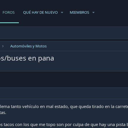
FOROS
QUÉ HAY DE NUEVO
MIEMBROS
Automóviles y Motos
tos/buses en pana
ema tanto vehículo en mal estado, que queda tirado en la carrete
tas.
los tacos con los que me topo son por culpa de que hay una pist