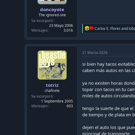
doncoyote
The ignored one
Se incorporó
23 Mayo 2006
R
Carlos E. Flores
and
lob
Mensajes
3.016
e
a
c
t
i
21 Marzo 2026
o
n
si bien hay tacos evitab
s
caben más autos en las ca
:
ya no existen horas donde
totriz
topar con tacos en tu cam
chafirete
miles de autos circulando
Se incorporó
1 Septiembre 2005
Mensajes
603
tengo la suerte de que el 
de tiempo y de plata en b
dejen el auto los que pu
principal de transporte.