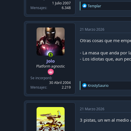
1 Julio 2007
R
Templar
Mensajes
6.348
e
a
c
t
i
21 Marzo 2026
o
n
Otras cosas que me empe
s
:
- La masa que anda por la 
- Los idiotas que, aun peo
Jolo
Platform agnostic
Se incorporó
30 Abril 2004
R
KrostySaurio
Mensajes
2.219
e
a
c
t
i
21 Marzo 2026
o
n
3 pistas, un wn al medio 
s
: