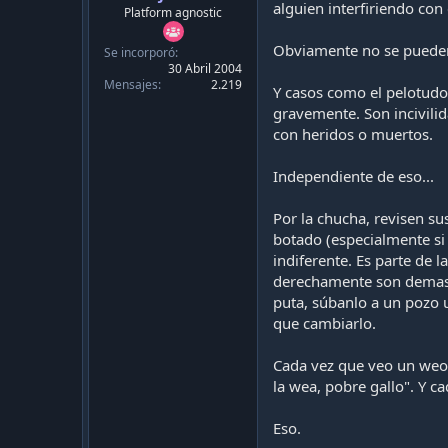
c
alguien interfiriendo con 
Platform agnostic
a
c
Obviamente no se pueden 
Se incorporó
i
30 Abril 2004
ó
Mensajes
2.219
n
Y casos como el pelotudo
gravemente. Son incivili
con heridos o muertos.
Independiente de eso...
Por la chucha, revisen su
botado (especialmente si
indiferente. Es parte de 
derechamente son demasia
puta, súbanlo a un pozo 
que cambiarlo.
Cada vez que veo un weon
la wea, pobre gallo". Y
Eso.