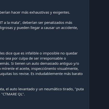
berían hacer más exhaustivas y exigentes.
RT a la mala", deberían ser penalizados más
grosas y pueden llegar a causar un accidente,
es dice que es infalible o imposible no quedar
no sea por culpa de ser irresponsable o
s demás. Si tienen un auto demasiado antiguo y/o
mírenle el aceite, inspecciónenlo visualmente,
uquitas los revise. Es indudablemente más barato
a, el auto levantado y un neumático tirado, "puta
o "CTMARE QL".