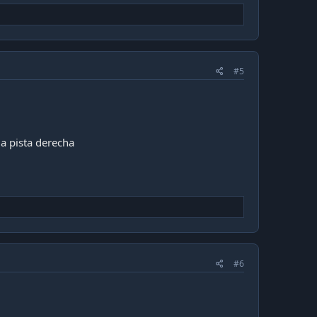
#5
la pista derecha
#6