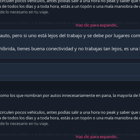
irculen pocos vehículos, antes podías salir a una hora no peak y saber que 
 de todos los días y a toda hora, estás a un topón o una mala maniobra de c
de lo necesario en tu viaje.
ansporte público y la bicicleta me sirve para ir los días presenciales a la pe
Haz clic para expandir...
 la calidad de vida es exponencial.
 auto, pero si uno está lejos del trabajo y se debe por lugares co
n cabros, por último tengalo para emergencias, pero cada día será peor y m
íbrida, tienes buena conectividad y no trabajas tan lejos, es una b
s como los que nombran por autos innecesariamente en pana, la mayoría d
irculen pocos vehículos, antes podías salir a una hora no peak y saber que 
 de todos los días y a toda hora, estás a un topón o una mala maniobra de c
de lo necesario en tu viaje.
ansporte público y la bicicleta me sirve para ir los días presenciales a la pe
Haz clic para expandir...