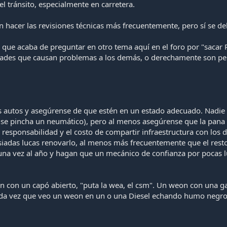
el tránsito, especialmente en carretera.
hacer las revisiones técnicas más frecuentemente, pero sí se de
 que acaba de preguntar en otro tema aquí en el foro por "sacar 
dades que causan problemas a los demás, o derechamente son peli
s autos y asegúrense de que estén en un estado adecuado. Nadie l
 se pincha un neumático), pero al menos asegúrense que la pana 
la responsabilidad y el costo de compartir infraestructura con lo
das lucas renovarlo, al menos más frecuentemente que el resto 
una vez al año y hagan que un mecánico de confianza por pocas l
 con un capó abierto, "puta la wea, el csm". Un weon con una gat
 cada vez que veo un weon en un o una Diesel echando humo negr