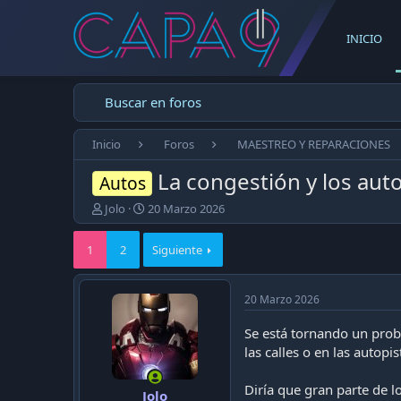
INICIO
Buscar en foros
Inicio
Foros
MAESTREO Y REPARACIONES
La congestión y los au
Autos
E
F
Jolo
20 Marzo 2026
m
e
p
c
1
2
Siguiente
e
h
z
a
ó
d
20 Marzo 2026
e
e
l
p
Se está tornando un probl
t
u
las calles o en las autopis
e
b
m
l
a
i
Diría que gran parte de 
Jolo