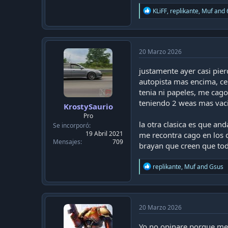
R
KLiFF
,
replikante
,
Muf
and 
e
a
c
t
i
20 Marzo 2026
o
n
justamente ayer casi pier
s
autopista mas encima, ce
:
tenia ni papeles, me cag
teniendo 2 weas mas vaci
KrostySaurio
Pro
la otra clasica es que an
Se incorporó
19 Abril 2021
me recontra cago en los q
Mensajes
709
brayan que creen que todo
R
replikante
,
Muf
and
Gsus
e
a
c
t
i
20 Marzo 2026
o
n
Yo no opinare porque me