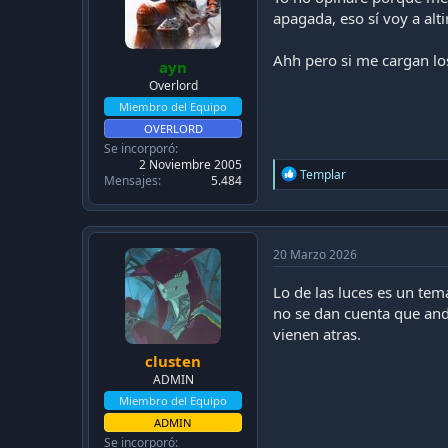
s
apagada, eso sí voy a alt
:
Ahh pero si me cargan l
ayn
Overlord
Miembro del Equipo
OVERLORD
Se incorporó
2 Noviembre 2005
R
Templar
Mensajes
5.484
e
a
c
t
i
20 Marzo 2026
o
n
Lo de las luces es un tem
s
no se dan cuenta que anda
:
vienen atras.
clusten
ADMIN
Miembro del Equipo
ADMIN
Se incorporó