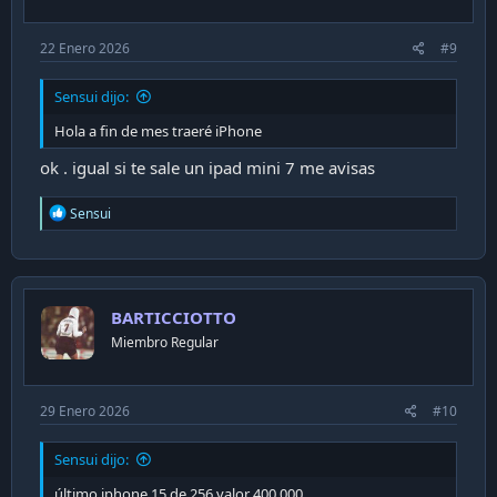
22 Enero 2026
#9
Sensui dijo:
Hola a fin de mes traeré iPhone
ok . igual si te sale un ipad mini 7 me avisas
R
Sensui
e
a
c
t
i
BARTICCIOTTO
o
n
Miembro Regular
s
:
29 Enero 2026
#10
Sensui dijo:
último iphone 15 de 256 valor 400.000