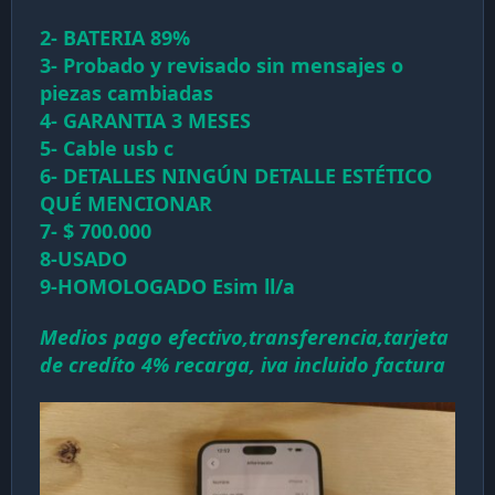
a
c
2- BATERIA 89%
i
3- Probado y revisado sin mensajes o
ó
n
piezas cambiadas
4- GARANTIA 3 MESES
5- Cable usb c
6- DETALLES NINGÚN DETALLE ESTÉTICO
QUÉ MENCIONAR
7- $ 700.000
8-USADO
9-HOMOLOGADO Esim ll/a
Medios pago efectivo,transferencia,tarjeta
de credíto 4% recarga, iva incluido factura