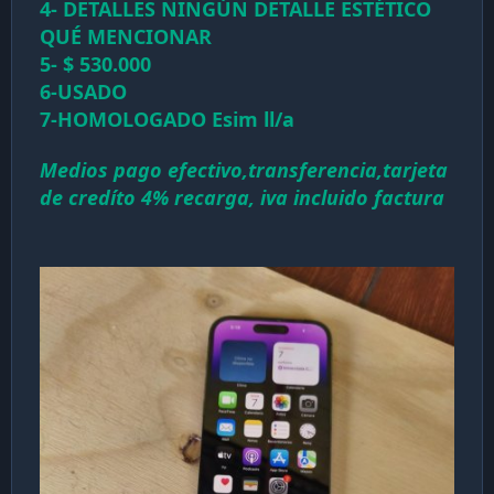
4- DETALLES NINGÚN DETALLE ESTÉTICO
QUÉ MENCIONAR
5- $ 530.000
6-USADO
7-HOMOLOGADO Esim ll/a
Medios pago efectivo,transferencia,tarjeta
de credíto 4% recarga, iva incluido factura