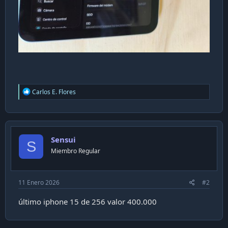
R
Carlos E. Flores
e
a
c
t
i
Sensui
o
S
n
Miembro Regular
s
:
11 Enero 2026
#2
último iphone 15 de 256 valor 400.000