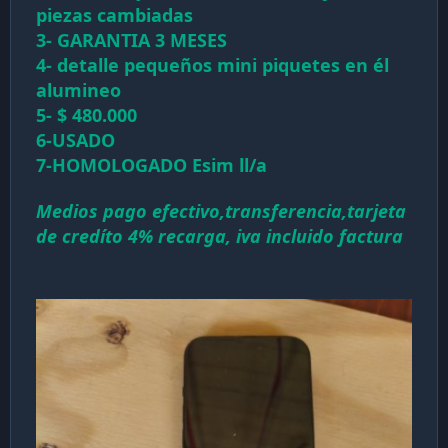
piezas cambiadas
3- GARANTIA 3 MESES
4- detalle pequeños mini piquetes en él
alumineo
5- $ 480.000
6-USADO
7-HOMOLOGADO Esim ll/a
Medios pago efectivo,transferencia,tarjeta
de credíto 4% recarga, iva incluido factura