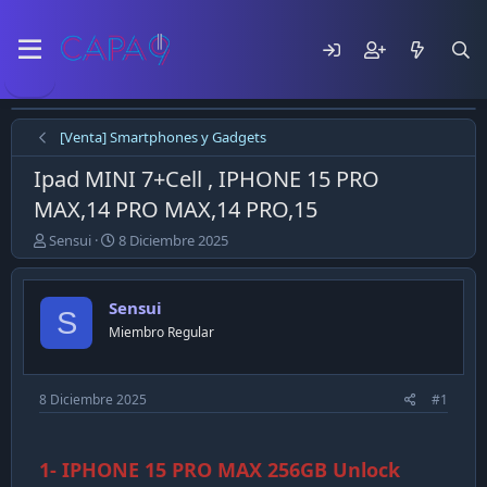
[Venta] Smartphones y Gadgets
Ipad MINI 7+Cell , IPHONE 15 PRO
MAX,14 PRO MAX,14 PRO,15
E
F
Sensui
8 Diciembre 2025
m
e
p
c
e
h
Sensui
S
z
a
Miembro Regular
ó
d
e
e
l
p
t
u
8 Diciembre 2025
#1
e
b
m
l
a
i
1- IPHONE 15 PRO MAX 256GB Unlock
c