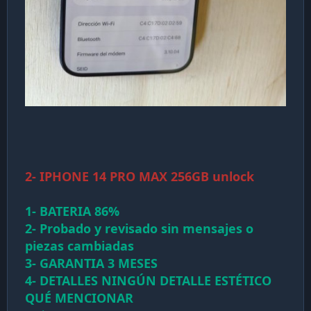
2- IPHONE 14 PRO MAX 256GB unlock
1- BATERIA 86%
2- Probado y revisado sin mensajes o
piezas cambiadas
3- GARANTIA 3 MESES
4- DETALLES NINGÚN DETALLE ESTÉTICO
QUÉ MENCIONAR