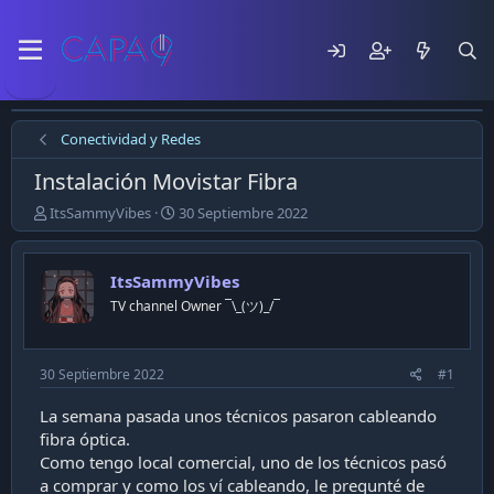
Conectividad y Redes
Instalación Movistar Fibra
E
F
ItsSammyVibes
30 Septiembre 2022
m
e
p
c
e
h
ItsSammyVibes
z
a
TV channel Owner ¯\_(ツ)_/¯
ó
d
e
e
l
p
t
u
30 Septiembre 2022
#1
e
b
m
l
La semana pasada unos técnicos pasaron cableando
a
i
fibra óptica.
c
Como tengo local comercial, uno de los técnicos pasó
a
a comprar y como los ví cableando, le pregunté de
c