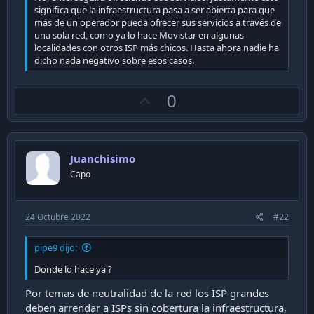
significa que la infraestructura pasa a ser abierta para que
más de un operador pueda ofrecer sus servicios a través de
una sola red, como ya lo hace Movistar en algunas
localidades con otros ISP más chicos. Hasta ahora nadie ha
dicho nada negativo sobre esos casos.
U
0
p
v
o
Juanchisimo
t
Capo
e
24 Octubre 2022
#22
pipe9 dijo:
Donde lo hace ya ?
Por temas de neutralidad de la red los ISP grandes
deben arrendar a ISPs sin cobertura la infraestructura,