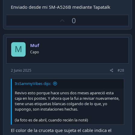
Enviado desde mi SM-A526B mediante Tapatalk
U
0
p
v
o
Muf
t
M
Capo
e
2 Junio 2025
#28
ItsSammyVibes dijo:
Revivo esto porque hace unos dos meses apareció esta
caja en los postes. Y ahora que la fui a revisar nuevamente,
tiene unas etiquetas blancas colgando de lo que, yo
supongo, son instalaciones hechas.
(la foto es de abril, cuando recién la noté)
El color de la cruceta que sujeta el cable indica el