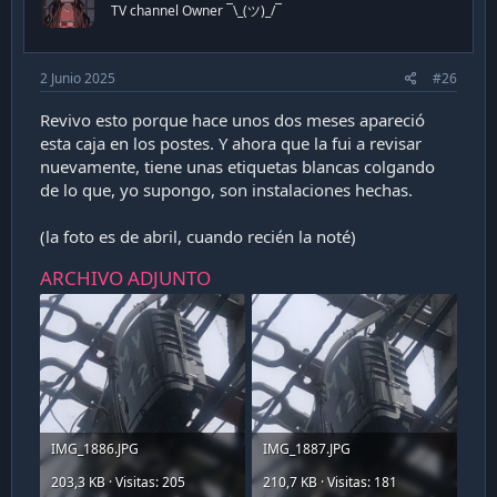
TV channel Owner ¯\_(ツ)_/¯
e
2 Junio 2025
#26
Revivo esto porque hace unos dos meses apareció
esta caja en los postes. Y ahora que la fui a revisar
nuevamente, tiene unas etiquetas blancas colgando
de lo que, yo supongo, son instalaciones hechas.
(la foto es de abril, cuando recién la noté)
ARCHIVO ADJUNTO
IMG_1886.JPG
IMG_1887.JPG
203,3 KB · Visitas: 205
210,7 KB · Visitas: 181