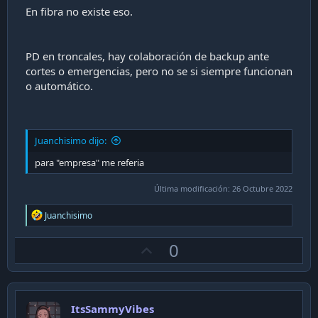
En fibra no existe eso.
PD en troncales, hay colaboración de backup ante
cortes o emergencias, pero no se si siempre funcionan
o automático.
Juanchisimo dijo:
para "empresa" me referia
Última modificación:
26 Octubre 2022
R
Juanchisimo
e
a
U
0
c
t
p
i
v
o
n
o
s
ItsSammyVibes
t
: