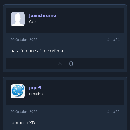
v
o
Juanchisimo
t
Capo
e
26 Octubre 2022
#24
para "empresa" me referia
U
0
p
v
o
pipe9
t
Fanático
e
26 Octubre 2022
#25
tampoco XD