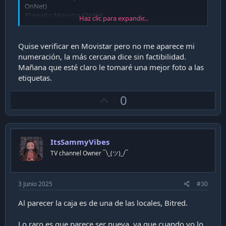
OnNet)
Plateada: Movistar/OnNet
Haz clic para expandir...
Blanco y negro:VTR (HFC)
Negro: Claro (HFC)
Rojo y azul: GTD
Quise verificar en Movistar pero no me aparece mi
Morado: Wom
numeración, la más cercana dice sin factibilidad.
Mañana que esté claro le tomaré una mejor foto a las
Hay otros colores más, pero, los de arriba son los que más
etiquetas.
se ven en los postes
U
0
p
v
o
ItsSammyVibes
t
TV channel Owner ¯\_(ツ)_/¯
e
3 Junio 2025
#30
Al parecer la caja es de una de las locales, Bitred.
Lo raro es que parece ser nueva, ya que cuando yo lo