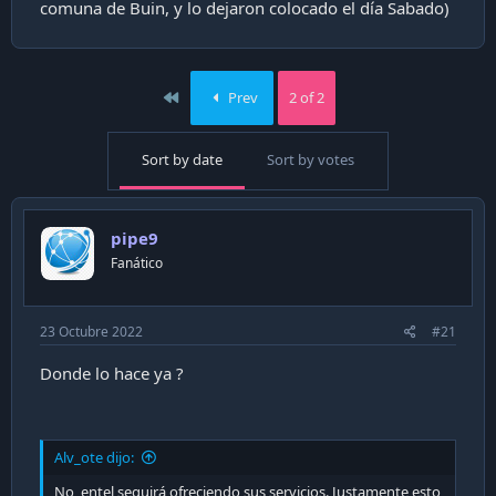
comuna de Buin, y lo dejaron colocado el día Sabado)
First
Prev
2 of 2
Sort by date
Sort by votes
pipe9
Fanático
23 Octubre 2022
#21
Donde lo hace ya ?
Alv_ote dijo:
No, entel seguirá ofreciendo sus servicios. Justamente esto