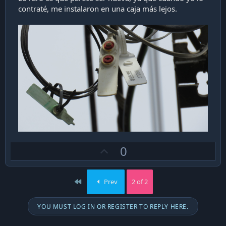
contraté, me instalaron en una caja más lejos.
U
0
p
v
First
Prev
2 of 2
o
t
YOU MUST LOG IN OR REGISTER TO REPLY HERE.
e