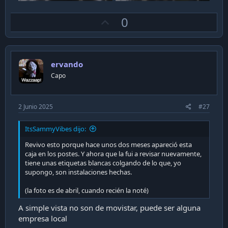
U
0
p
v
o
ervando
t
Capo
e
2 Junio 2025
#27
ItsSammyVibes dijo:
Revivo esto porque hace unos dos meses apareció esta
caja en los postes. Y ahora que la fui a revisar nuevamente,
tiene unas etiquetas blancas colgando de lo que, yo
supongo, son instalaciones hechas.
(la foto es de abril, cuando recién la noté)
A simple vista no son de movistar, puede ser alguna
empresa local