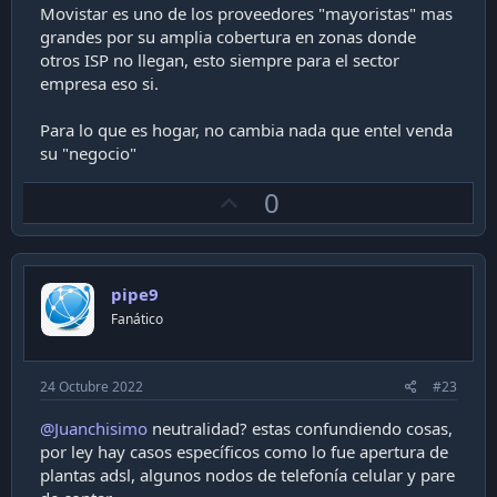
Movistar es uno de los proveedores "mayoristas" mas
grandes por su amplia cobertura en zonas donde
otros ISP no llegan, esto siempre para el sector
empresa eso si.
Para lo que es hogar, no cambia nada que entel venda
su "negocio"
U
0
p
v
o
pipe9
t
Fanático
e
24 Octubre 2022
#23
@Juanchisimo
neutralidad? estas confundiendo cosas,
por ley hay casos específicos como lo fue apertura de
plantas adsl, algunos nodos de telefonía celular y pare