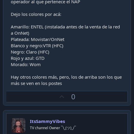
operador al que pertenece el NAP
Dejo los colores por acá:
Amarillo: ENTEL (instalada antes de la venta de la red
a OnNet)
Plateada: Movistar/OnNet
Blanco y negro:VTR (HFC)
Negro: Claro (HFC)
Rojo y azul: GTD
Morado: Wom
Hay otros colores más, pero, los de arriba son los que
más se ven en los postes
U
0
p
v
o
ItsSammyVibes
t
TV channel Owner ¯\_(ツ)_/¯
e