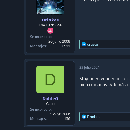
s
:
Drinkas
The Dark Side
Se incorporó
20 Junio 2008
R
gruzca
Mensajes
1.511
e
a
c
t
i
23 Julio 2021
o
D
n
Muy buen vendedor. Le c
s
bien cuidados. Además de
:
DobleG
Capo
Se incorporó
2 Mayo 2006
R
Drinkas
Mensajes
156
e
a