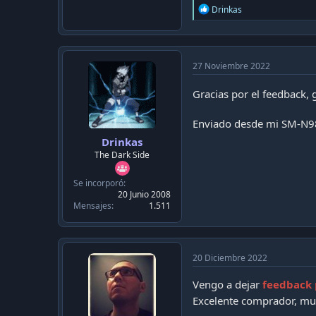
R
Drinkas
e
a
c
t
i
27 Noviembre 2022
o
n
Gracias por el feedback,
s
:
Enviado desde mi SM-N9
Drinkas
The Dark Side
Se incorporó
20 Junio 2008
Mensajes
1.511
20 Diciembre 2022
Vengo a dejar
feedback 
Excelente comprador, mu