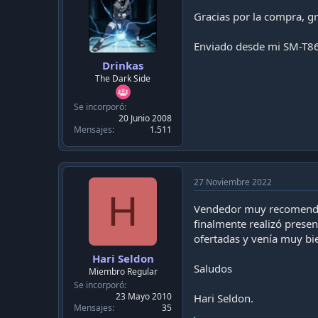
n
Gracias por la compra, gra
s
:
Enviado desde mi SM-T86
Drinkas
The Dark Side
Se incorporó
20 Junio 2008
Mensajes
1.511
27 Noviembre 2022
H
Vendedor muy recomendado
finalmente realizó presen
ofertadas y venía muy bi
Hari Seldon
Saludos
Miembro Regular
Se incorporó
23 Mayo 2010
Hari Seldon.
Mensajes
35