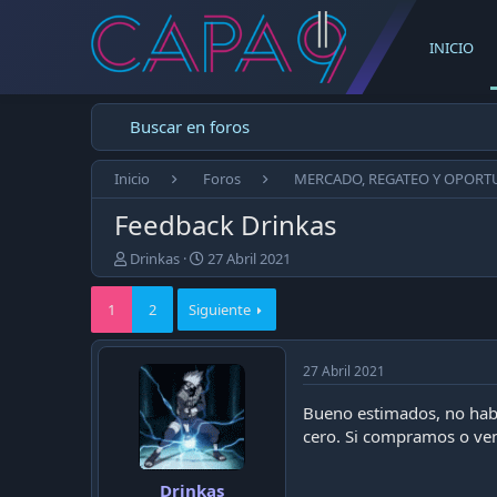
INICIO
Buscar en foros
Inicio
Foros
MERCADO, REGATEO Y OPORT
Feedback Drinkas
E
F
Drinkas
27 Abril 2021
m
e
p
c
1
2
Siguiente
e
h
z
a
ó
d
27 Abril 2021
e
e
l
p
Bueno estimados, no habí
t
u
cero. Si compramos o ven
e
b
m
l
a
i
Drinkas