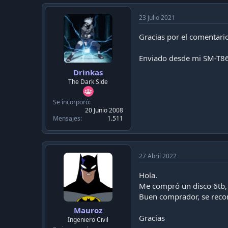
c
t
i
23 Julio 2021
o
n
Gracias por el comentari
s
:
Enviado desde mi SM-T86
Drinkas
The Dark Side
Se incorporó
20 Junio 2008
Mensajes
1.511
27 Abril 2022
Hola.
Me compró un disco 6tb, 
Buen comprador, se reco
Mauroz
Gracias
Ingeniero Civil