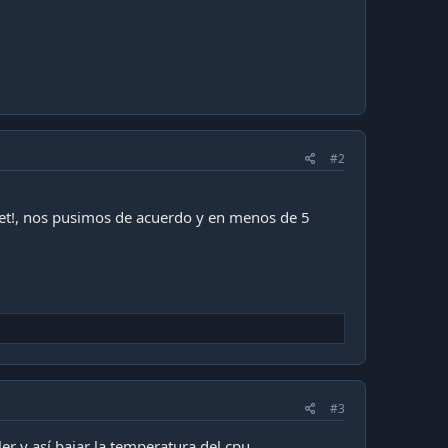
#2
iet!, nos pusimos de acuerdo y en menos de 5
#3
er y así bajar la temperatura del cpu.