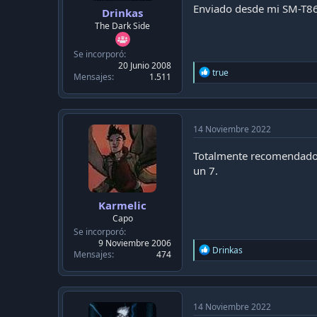
Enviado desde mi SM-T86
Drinkas
The Dark Side
Se incorporó
20 Junio 2008
R
true
Mensajes
1.511
e
a
c
t
i
14 Noviembre 2022
o
n
Totalmente recomendado..
s
un 7.
:
Karmelic
Capo
Se incorporó
9 Noviembre 2006
R
Drinkas
Mensajes
474
e
a
c
t
i
14 Noviembre 2022
o