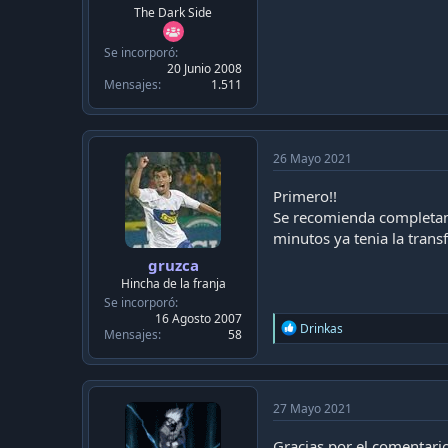
c
The Dark Side
a
c
Se incorporó
i
20 Junio 2008
ó
Mensajes
1.511
n
26 Mayo 2021
Primero!!
Se recomienda completame
minutos ya tenia la trans
gruzca
Hincha de la franja
Se incorporó
16 Agosto 2007
R
Drinkas
Mensajes
58
e
a
c
t
i
27 Mayo 2021
o
n
Gracias por el comentario