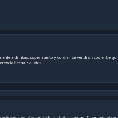
nte a drinkas, super atento y cordial. Le vendi un cooler be qu
ferencia hecha. Saludos!
 estimado, igual un gusto hacer tratos contigo. Esperando el cool