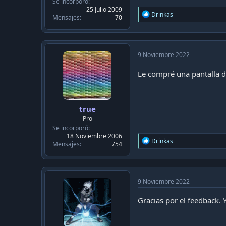
Se incorporó
25 Julio 2009
R
Drinkas
Mensajes
70
e
a
c
t
i
9 Noviembre 2022
o
n
Le compré una pantalla d
s
:
true
Pro
Se incorporó
18 Noviembre 2006
R
Drinkas
Mensajes
754
e
a
c
t
i
9 Noviembre 2022
o
n
Gracias por el feedback. 
s
: