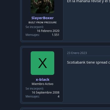
En la mañana revisé y el
SlayerBoxer
ʙᴜɪʟᴛ ғʀᴏᴍ ᴘʀᴇssᴜʀᴇ
Se incorporó
16 Febrero 2020
Mensajes
1.551
23 Enero 2023
X
Scotiabank tiene spread 
x-black
Miembro Activo
Se incorporó
16 Septiembre 2008
Mensajes
4