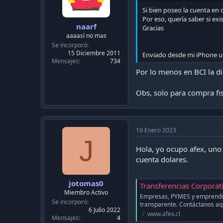
:
Si bien poseo la cuenta en
Por eso, quería saber si ex
naarf
Gracias
aaaasí no mas
Se incorporó
15 Diciembre 2011
Enviado desde mi iPhone ut
Mensajes
734
Por lo menos en BCI la d
Obs, solo para compra fisi
19 Enero 2023
J
Hola, yo ocupo afex, uno s
cuenta dolares.
jotomas0
Transferencias Corporati
Miembro Activo
Empresas, PYMES y emprendimi
Se incorporó
transparente. Contáctanos aq
6 Julio 2022
www.afex.cl
Mensajes
4