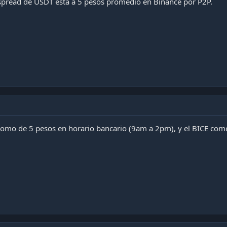
 spread de USDT está a 5 pesos promedio en Binance por P2P.
como de 5 pesos en horario bancario (9am a 2pm), y el BICE com