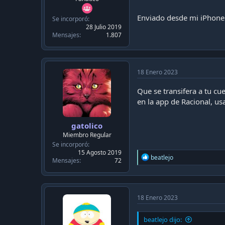
a
i
c
Enviado desde mi iPhone 
Se incorporó
a
28 Julio 2019
c
Mensajes
1.807
i
ó
n
18 Enero 2023
Que se transifera a tu cu
en la app de Racional, us
gatolico
Miembro Regular
Se incorporó
15 Agosto 2019
R
beatlejo
Mensajes
72
e
a
c
t
i
18 Enero 2023
o
n
beatlejo dijo:
s