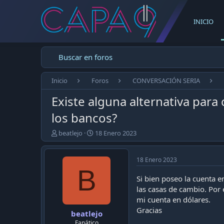
INICIO
Buscar en foros
Inicio
Foros
CONVERSACIÓN SERIA
Existe alguna alternativa par
los bancos?
E
F
beatlejo
18 Enero 2023
m
e
p
c
e
h
18 Enero 2023
z
B
a
ó
d
Si bien poseo la cuenta 
e
e
las casas de cambio. Por 
l
p
mi cuenta en dólares.
t
u
Gracias
beatlejo
e
b
m
l
Fanático