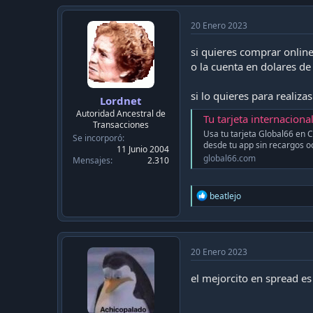
20 Enero 2023
si quieres comprar online
o la cuenta en dolares de
si lo quieres para realiz
Lordnet
Autoridad Ancestral de
Tu tarjeta internaciona
Transacciones
Usa tu tarjeta Global66 en Ch
Se incorporó
desde tu app sin recargos oc
11 Junio 2004
global66.com
Mensajes
2.310
R
beatlejo
e
a
c
t
i
20 Enero 2023
o
n
el mejorcito en spread es
s
: