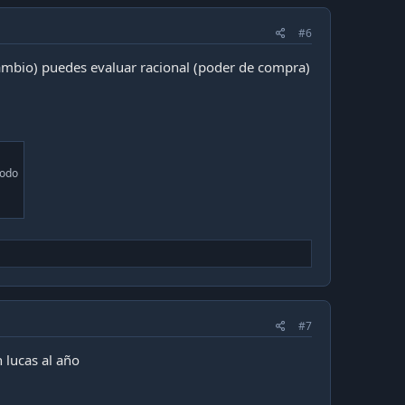
#6
cambio) puedes evaluar racional (poder de compra)
todo
#7
 lucas al año