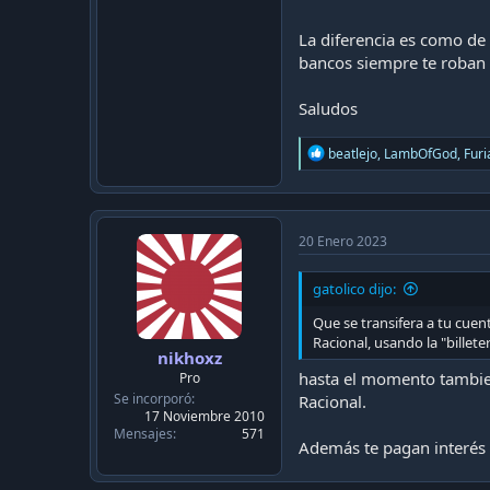
La diferencia es como de
bancos siempre te roban
Saludos
R
beatlejo
,
LambOfGod
,
Furi
e
a
c
t
i
20 Enero 2023
o
n
gatolico dijo:
s
:
Que se transifera a tu cuen
Racional, usando la "billet
nikhoxz
hasta el momento tambien
Pro
Se incorporó
Racional.
17 Noviembre 2010
Mensajes
571
Además te pagan interés 