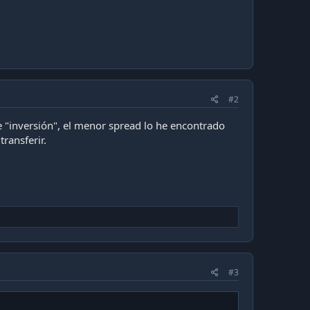
#2
e "inversión", el menor spread lo he encontrado
ransferir.
#3