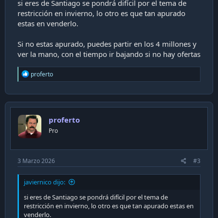
si eres de Santiago se pondrá difícil por el tema de
restricción en invierno, lo otro es que tan apurado
estas en venderlo.
Si no estas apurado, puedes partir en los 4 millones y
ver la mano, con el tiempo ir bajando si no hay ofertas
R
proferto
e
a
c
t
i
proferto
o
n
Pro
s
:
3 Marzo 2026
#3
javiernico dijo:
si eres de Santiago se pondrá difícil por el tema de
restricción en invierno, lo otro es que tan apurado estas en
venderlo.