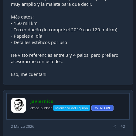
muy amplio y la maleta para qué decir.
i
ó
n
Más datos:
- 150 mil km
- Tercer dueño (lo compré el 2019 con 120 mil km)
- Papeles al día
- Detalles estéticos por uso
He visto referencias entre 3 y 4 palos, pero prefiero
asesorarme con ustedes.
Eso, me cuentan!
javiernico
cmos burner
Miembro del Equipo
OVERLORD
2 Marzo 2026
#2