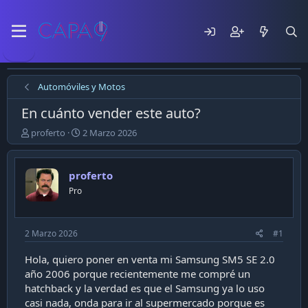
Automóviles y Motos
En cuánto vender este auto?
E
F
proferto
2 Marzo 2026
m
e
p
c
e
h
proferto
z
a
Pro
ó
d
e
e
l
p
t
u
2 Marzo 2026
#1
e
b
m
l
Hola, quiero poner en venta mi Samsung SM5 SE 2.0
a
i
año 2006 porque recientemente me compré un
c
hatchback y la verdad es que el Samsung ya lo uso
a
casi nada, onda para ir al supermercado porque es
c