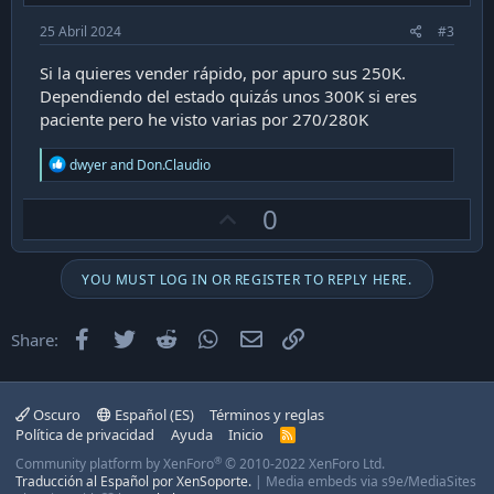
25 Abril 2024
#3
Si la quieres vender rápido, por apuro sus 250K.
Dependiendo del estado quizás unos 300K si eres
paciente pero he visto varias por 270/280K
R
dwyer
and
Don.Claudio
e
a
U
0
c
t
p
i
v
o
YOU MUST LOG IN OR REGISTER TO REPLY HERE.
n
o
s
t
:
Facebook
Twitter
Reddit
WhatsApp
Email
Enlace
Share:
e
Oscuro
Español (ES)
Términos y reglas
Política de privacidad
Ayuda
Inicio
R
S
®
Community platform by XenForo
© 2010-2022 XenForo Ltd.
S
Traducción al Español por XenSoporte.
|
Media embeds via s9e/MediaSites