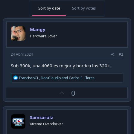
Sort by date
Sort by votes
Mangy
Hardware Lover
24 Abril 2024
#2
Sub 300k, una 4060 es mejor y bordea los 320k.
R
FranciscoCL
,
Don.Claudio
and
Carlos E. Flores
e
a
U
0
c
t
p
i
v
o
n
o
s
Samsarulz
t
:
Xtreme Overclocker
e