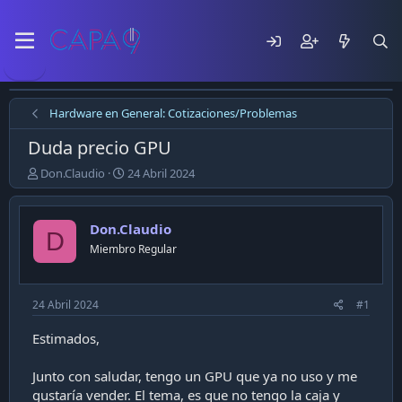
Hardware en General: Cotizaciones/Problemas
Duda precio GPU
E
F
Don.Claudio
24 Abril 2024
m
e
p
c
e
h
Don.Claudio
D
z
a
Miembro Regular
ó
d
e
e
l
p
t
u
24 Abril 2024
#1
e
b
m
l
Estimados,
a
i
c
Junto con saludar, tengo un GPU que ya no uso y me
a
gustaría vender. El tema, es que no tengo la caja y
c