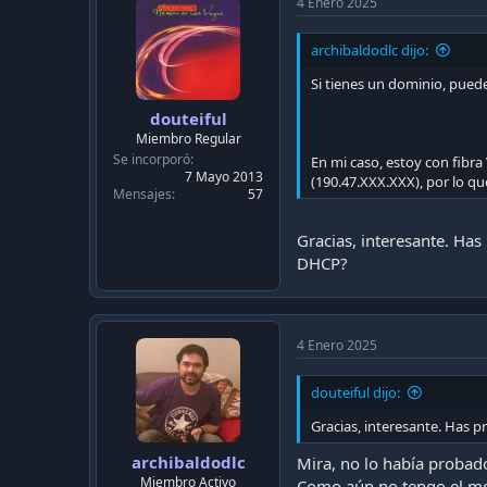
4 Enero 2025
archibaldodlc dijo:
Si tienes un dominio, pued
douteiful
Miembro Regular
Se incorporó
En mi caso, estoy con fibr
7 Mayo 2013
(190.47.XXX.XXX), por lo qu
Mensajes
57
Gracias, interesante. Has
DHCP?
4 Enero 2025
douteiful dijo:
Gracias, interesante. Has p
archibaldodlc
Mira, no lo había probad
Miembro Activo
Como aún no tengo el modo