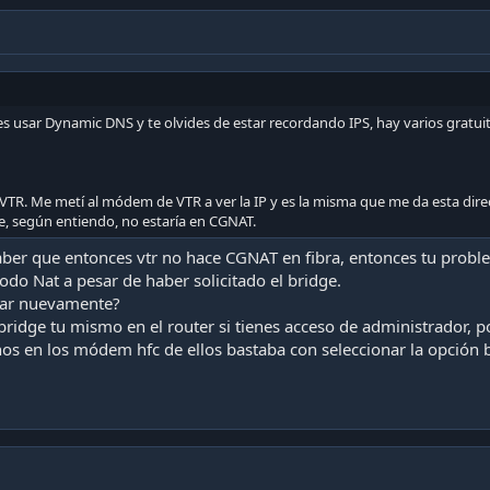
es usar Dynamic DNS y te olvides de estar recordando IPS, hay varios gratu
a VTR. Me metí al módem de VTR a ver la IP y es la misma que me da esta dir
e, según entiendo, no estaría en CGNAT.
aber que entonces vtr no hace CGNAT en fibra, entonces tu proble
odo Nat a pesar de haber solicitado el bridge.
ctar nuevamente?
 bridge tu mismo en el router si tienes acceso de administrador, p
s en los módem hfc de ellos bastaba con seleccionar la opción brid