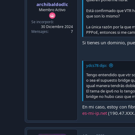
archibaldodlc
Miembro Activo
Está confirmado que VTR ha
que son lo mismo?
Se incorporó
30 Diciembre 2024
La única razón por la que 
Mensajes
7
PPPoE, entonces si me cambi
Si tienes un dominio, pu
ydcs78 dijo:
Tengo entendido que vtr sol
o sea el supuesto bridge qu
igual manera tendrás doble
El tema de ipv6 no lo teng
bridge no hubo caso que me
En mi caso, estoy con fi
es-mi-ip.net
(190.47.XXX.X