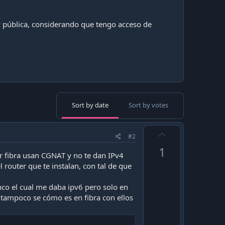
 pública, considerando que tengo acceso de
Sort by date
Sort by votes
U
#2
p
1
v
tr fibra usan CGNAT y no te dan IPv4
l router que te instalan, con tal de que
o
t
co el cual me daba ipv6 pero solo en
e
 tampoco se cómo es en fibra con ellos