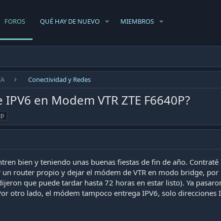
FOROS
QUÉ HAY DE NUEVO
MIEMBROS
CA
Conectividad y Redes
e IPV6 en Modem VTR ZTE F6640P?
0p
tren bien y teniendo unas buenas fiestas de fin de año. Contrat
r un router propio y dejar el módem de VTR en modo bridge, por l
dijeron que puede tardar hasta 72 horas en estar listo). Ya pasa
. Por otro lado, el módem tampoco entrega IPV6, solo direcciones