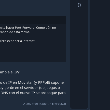
p
0
v
o
t
e
ermite hacer Port-Forward. Como aún no
gurando de esta forma:
uiero exponer a Internet.
ambia el IP?
io de IP en Movistar (y PPPoE) supone
 gente en el servidor (de juegos o
l DNS con el nuevo IP se propague para
Última modificación:
4 Enero 2025