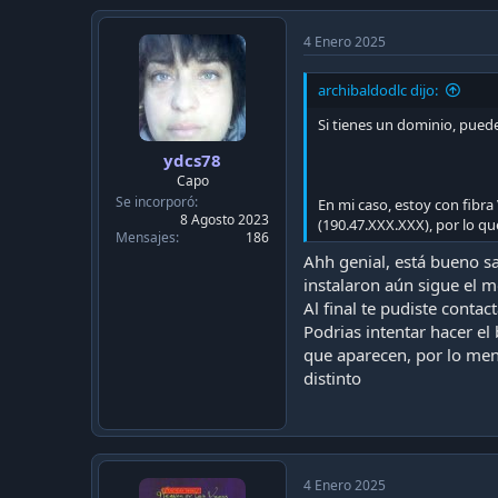
c
t
i
4 Enero 2025
o
n
archibaldodlc dijo:
s
:
Si tienes un dominio, pued
ydcs78
Capo
Se incorporó
En mi caso, estoy con fibr
8 Agosto 2023
(190.47.XXX.XXX), por lo qu
Mensajes
186
Ahh genial, está bueno s
instalaron aún sigue el m
Al final te pudiste conta
Podrias intentar hacer el
que aparecen, por lo meno
distinto
4 Enero 2025