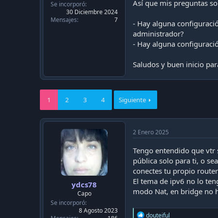
c
Así que mis preguntas son
Se incorporó
a
30 Diciembre 2024
c
Mensajes
7
- Hay alguna configuraci
i
administrador?
ó
- Hay alguna configurac
n
Saludos y buen inicio par
1
2
3
4
Siguiente
2 Enero 2025
Tengo entendido que vtr 
pública solo para ti, o se
conectes tu propio route
El tema de ipv6 no lo te
ydcs78
modo Nat, en bridge no h
Capo
Se incorporó
8 Agosto 2023
R
douteiful