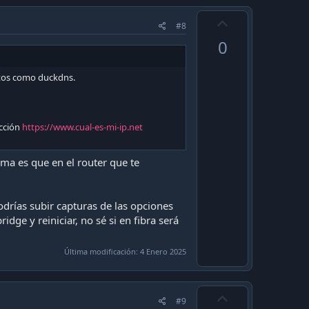
U
#8
p
0
v
o
itos como duckdns.
t
e
ección
https://www.cual-es-mi-ip.net
ma es que en el router que te
odrías subir capturas de las opciones
ge y reiniciar, no sé si en fibra será
Última modificación:
4 Enero 2025
U
#9