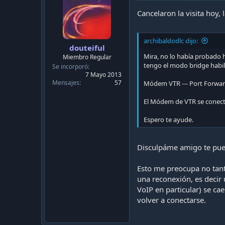
Cancelaron la visita hoy,
archibaldodlc dijo:
douteiful
Mira, no lo había probado 
Miembro Regular
tengo el modo bridge habili
Se incorporó
7 Mayo 2013
Mensajes
57
Módem VTR --- Port Forward 
El Módem de VTR se conect
Espero te ayude.
Disculpáme amigo te pued
Esto me preocupa no tant
una reconexión, es decir
VoIP en particular) se c
volver a conectarse.