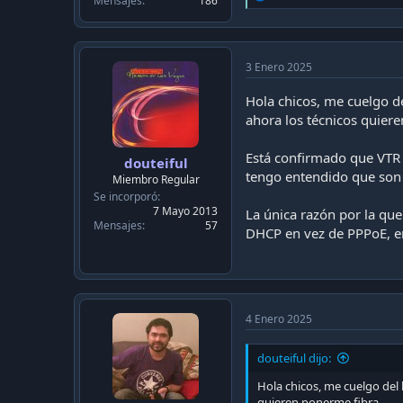
Mensajes
186
e
a
c
t
i
3 Enero 2025
o
n
Hola chicos, me cuelgo d
s
ahora los técnicos quier
:
Está confirmado que VTR 
douteiful
tengo entendido que son
Miembro Regular
Se incorporó
7 Mayo 2013
La única razón por la qu
Mensajes
57
DHCP en vez de PPPoE, en
4 Enero 2025
douteiful dijo:
Hola chicos, me cuelgo del
quieren ponerme fibra.