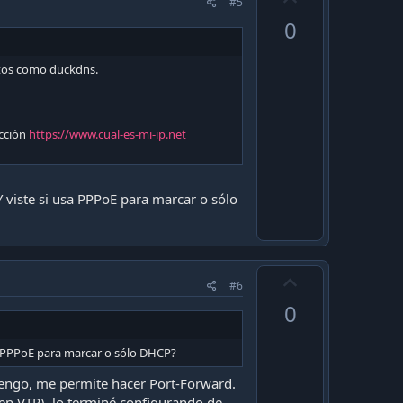
#5
p
0
v
o
itos como duckdns.
t
e
ección
https://www.cual-es-mi-ip.net
Y viste si usa PPPoE para marcar o sólo
U
#6
p
0
v
o
sa PPPoE para marcar o sólo DHCP?
t
tengo, me permite hacer Port-Forward.
e
 en VTR), lo terminé configurando de