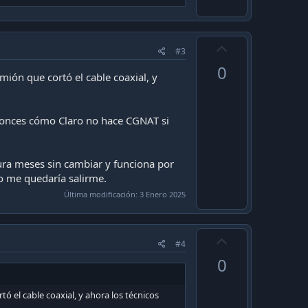
U
#3
p
0
v
ión que cortó el cable coaxial, y
o
t
ntonces cómo Claro no hace CGNAT si
e
ura meses sin cambiar y funciona por
o me quedaría salirme.
Última modificación:
3 Enero 2025
U
#4
p
0
v
o
 el cable coaxial, y ahora los técnicos
t