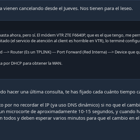
 la vienen cancelando desde el Jueves. Nos tienen para el leseo.
hasta ahora, pero sí. El módem VTR ZTE F6640P, que es el que tengo, me p
tado (el servicio de atención al client es horrible en VTR), lo terminé confi
---> Router (Es un TPLINK) --- Port Forward (Red Interna) ---> Device que q
a por DHCP para obtener la WAN.
o hacer una última consulta, te has fijado cada cuánto tiempo c
o por no recordar el IP (ya uso DNS dinámico) si no que el camb
 un microcorte de aproximadamente 10-15 segundos, y cuando hay
aen todos y deben esperar varios minutos para que el cambio en e