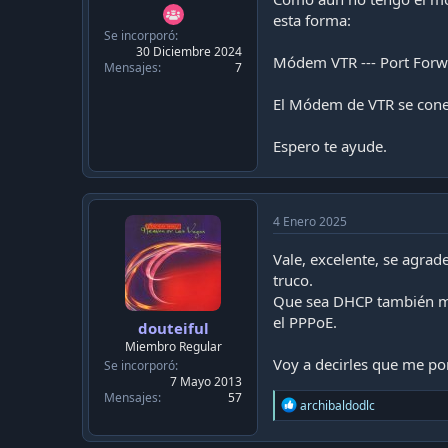
esta forma:
Se incorporó
30 Diciembre 2024
Módem VTR --- Port Forwar
Mensajes
7
El Módem de VTR se cone
Espero te ayude.
4 Enero 2025
Vale, excelente, se agra
truco.
Que sea DHCP también me 
el PPPoE.
douteiful
Miembro Regular
Voy a decirles que me pon
Se incorporó
7 Mayo 2013
Mensajes
57
R
archibaldodlc
e
a