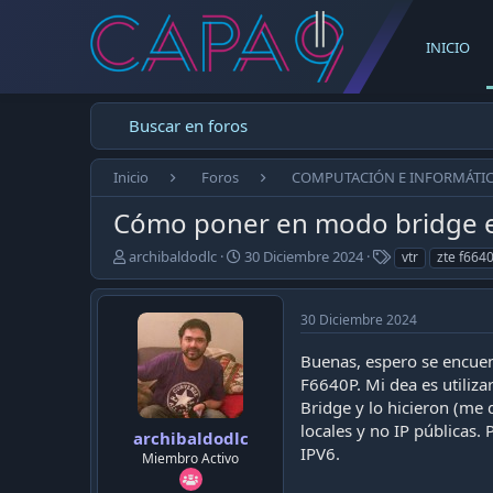
INICIO
Buscar en foros
Inicio
Foros
COMPUTACIÓN E INFORMÁTI
Cómo poner en modo bridge 
E
F
T
archibaldodlc
30 Diciembre 2024
vtr
zte f664
m
e
a
p
c
g
e
h
s
30 Diciembre 2024
z
a
ó
d
Buenas, espero se encuen
e
e
F6640P. Mi dea es utiliza
l
p
Bridge y lo hicieron (me 
t
u
locales y no IP públicas
e
b
archibaldodlc
IPV6.
m
l
Miembro Activo
a
i