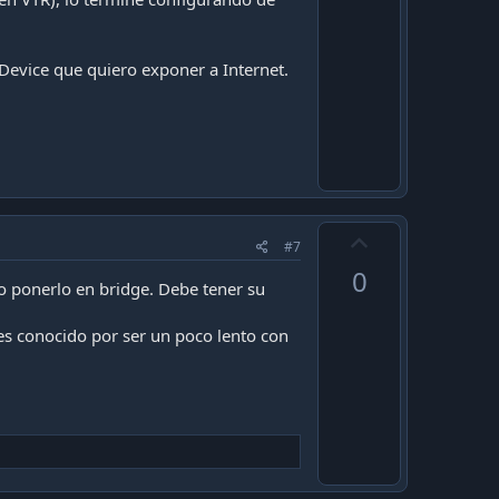
 Device que quiero exponer a Internet.
U
#7
p
0
v
o ponerlo en bridge. Debe tener su
o
s conocido por ser un poco lento con
t
e