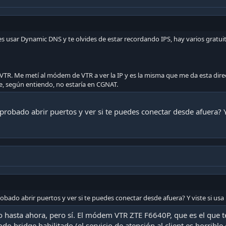
es usar Dynamic DNS y te olvides de estar recordando IPS, hay varios gratu
a VTR. Me metí al módem de VTR a ver la IP y es la misma que me da esta dir
e, según entiendo, no estaría en CGNAT.
 probado abrir puertos y ver si te puedes conectar desde afuera? 
robado abrir puertos y ver si te puedes conectar desde afuera? Y viste si u
o hasta ahora, pero sí. El módem VTR ZTE F6640P, que es el que 
 bridge habilitado (el servicio de atención al client es horrible