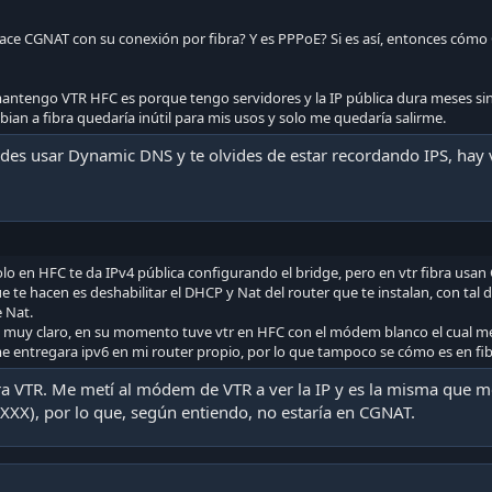
ce CGNAT con su conexión por fibra? Y es PPPoE? Si es así, entonces cómo
mantengo VTR HFC es porque tengo servidores y la IP pública dura meses si
an a fibra quedaría inútil para mis usos y solo me quedaría salirme.
edes usar Dynamic DNS y te olvides de estar recordando IPS, hay
o en HFC te da IPv4 pública configurando el bridge, pero en vtr fibra usan 
e te hacen es deshabilitar el DHCP y Nat del router que te instalan, con tal
 Nat.
o muy claro, en su momento tuve vtr en HFC con el módem blanco el cual m
 entregara ipv6 en mi router propio, por lo que tampoco se cómo es en fib
bra VTR. Me metí al módem de VTR a ver la IP y es la misma que m
XX), por lo que, según entiendo, no estaría en CGNAT.