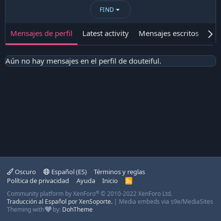
FIND
Mensajes de perfil
Latest activity
Mensajes escritos
Ace
Aún no hay mensajes en el perfil de douteiful.
Oscuro
Español (ES)
Términos y reglas
Política de privacidad
Ayuda
Inicio
R
S
®
Community platform by XenForo
© 2010-2022 XenForo Ltd.
S
Traducción al Español por XenSoporte.
|
Media embeds via s9e/MediaSites
Theming with
by:
DohTheme