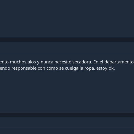
mento muchos alos y nunca necesité secadora. En el departamen
iendo responsable con cómo se cuelga la ropa, estoy ok.