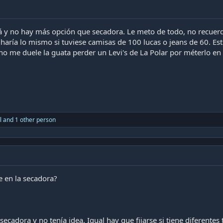
 y no hay más opción que secadora. Le meto de todo, no recuerd
 haría lo mismo si tuviese camisas de 100 lucas o jeans de 60. E
 no me duele la guata perder un Levi's de La Polar por méterlo en 
l
and 1 other person
 en la secadora?
adora y no tenía idea. Igual hay que fijarse si tiene diferentes t