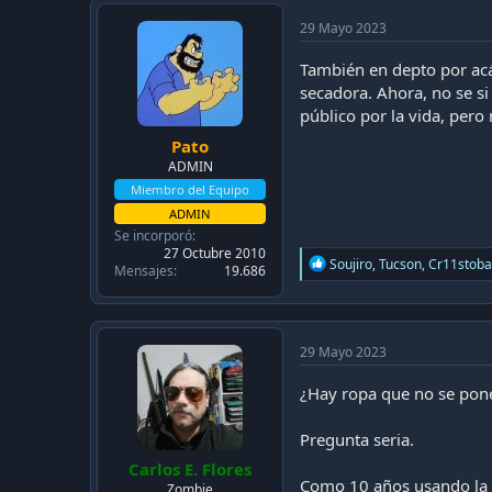
t
i
29 Mayo 2023
o
n
También en depto por acá
s
secadora. Ahora, no se si
:
público por la vida, pero
Pato
ADMIN
Miembro del Equipo
ADMIN
Se incorporó
27 Octubre 2010
R
Soujiro
,
Tucson
,
Cr11stoba
Mensajes
19.686
e
a
c
t
i
29 Mayo 2023
o
n
¿Hay ropa que no se pone
s
:
Pregunta seria.
Carlos E. Flores
Como 10 años usando la sec
Zombie