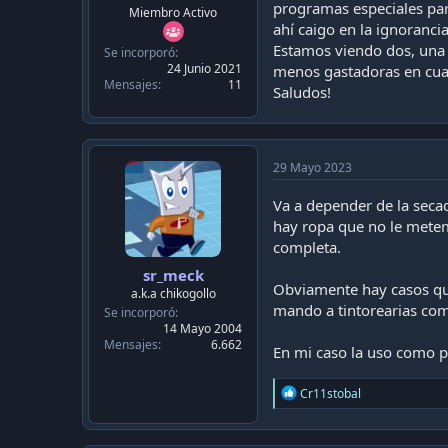
c
programas especiales para
Miembro Activo
a
ahí caigo en la ignorancia
c
Estamos viendo dos, una 
Se incorporó
i
24 Junio 2021
menos gastadoras en cuant
ó
Mensajes
11
n
Saludos!
29 Mayo 2023
Va a depender de la seca
hay ropa que no le metem
completa.
sr_meck
Obviamente hay casos que
a.k.a chikogollo
mando a tintorearias com
Se incorporó
14 Mayo 2004
Mensajes
6.662
En mi caso la uso como p
R
Cr11stobal
e
a
c