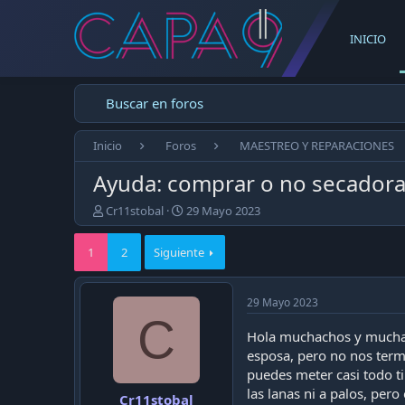
INICIO
Buscar en foros
Inicio
Foros
MAESTREO Y REPARACIONES
Ayuda: comprar o no secador
E
F
Cr11stobal
29 Mayo 2023
m
e
p
c
1
2
Siguiente
e
h
z
a
ó
d
29 Mayo 2023
e
e
C
l
p
Hola muchachos y muchac
t
u
esposa, pero no nos term
e
b
m
l
puedes meter casi todo ti
a
i
las lanas ni a palos, per
Cr11stobal