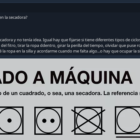
en la secadora?
ora y no tenía idea. Igual hay que fijarse si tiene diferentes tipos de ciclos
 del fitro, tirar la ropa ddentro, girar la perilla del tiempo, olvidar que puse r
jé la ropa en la silla y acordarme cuando me falta algo...o hay que ocupar la si