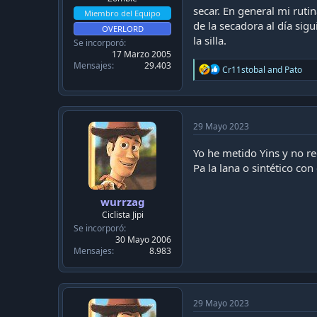
secar. En general mi rutina
Miembro del Equipo
de la secadora al día sigu
OVERLORD
la silla.
Se incorporó
17 Marzo 2005
Mensajes
29.403
R
Cr11stobal
and
Pato
e
a
c
t
i
29 Mayo 2023
o
n
Yo he metido Yins y no r
s
Pa la lana o sintético con e
:
wurrzag
Ciclista Jipi
Se incorporó
30 Mayo 2006
Mensajes
8.983
29 Mayo 2023