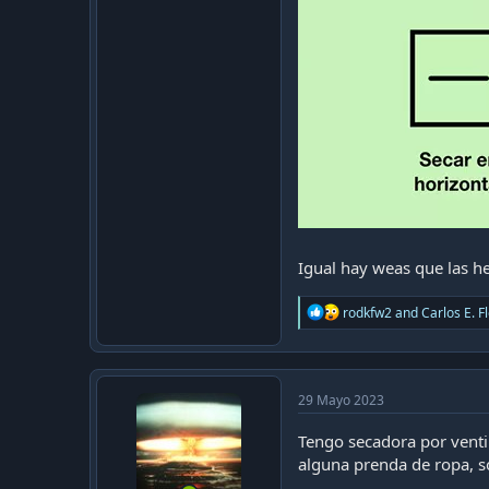
Igual hay weas que las he
R
rodkfw2
and
Carlos E. F
e
a
c
t
i
29 Mayo 2023
o
n
Tengo secadora por venti
s
alguna prenda de ropa, s
: