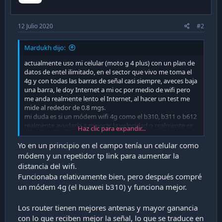
12 Julio 2020
#2
Mardukh dijo:
actualmente uso mi celular (moto g 4 plus) con un plan de
datos de entel ilimitado, en el sector que vivo me toma el
4g y con todas las barras de señal casi siempre, aveces baja
una barra, le doy Internet a mi oc por medio de wifi pero
me anda realmente lento el Internet, al hacer un test me
mide al rededor de 0.8 mgs.
mi duda es si un módem wifi 4g como el b310, b311 o b612
realmente ayudaría a mejorar la velocidad o realmente es
Haz clic para expandir...
así el Internet de mi plan, si alguien sabe por favor
orienteme ya que un módem de esos sale al rededor de 70
Yo en un principio en el campo tenía un celular como
lucas que en estos tiempos de pandemia no es menor el
módem y un repetidor tp link para aumentar la
gasto.
distancia del wifi.
Funcionaba relativamente bien, pero después compré
un módem 4g (el huawei b310) y funciona mejor.
Los router tienen mejores antenas y mayor ganancia
con lo que reciben mejor la señal, lo que se traduce en