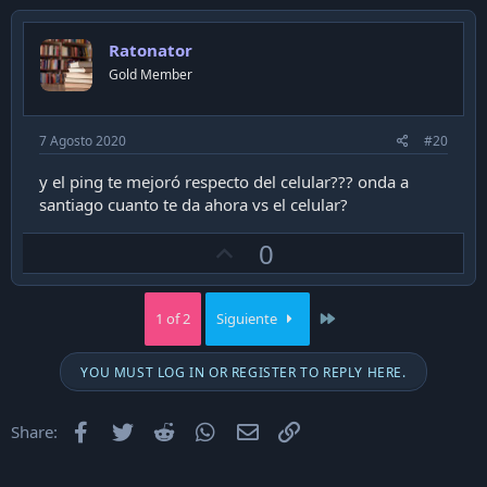
v
o
n
o
s
Ratonator
t
:
Gold Member
e
7 Agosto 2020
#20
y el ping te mejoró respecto del celular??? onda a
santiago cuanto te da ahora vs el celular?
U
0
p
v
Last
1 of 2
Siguiente
o
t
YOU MUST LOG IN OR REGISTER TO REPLY HERE.
e
Facebook
Twitter
Reddit
WhatsApp
Email
Enlace
Share: