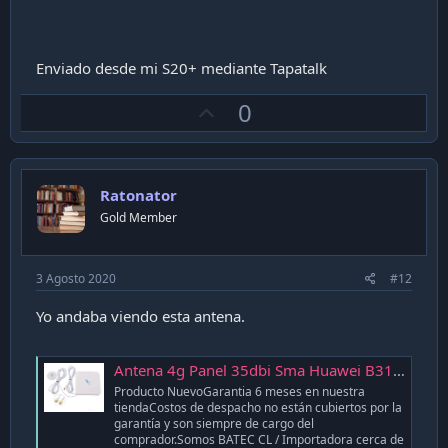
Enviado desde mi S20+ mediante Tapatalk
U
0
p
v
o
Ratonator
t
Gold Member
e
3 Agosto 2020
#12
Yo andaba viendo esta antena.
Antena 4g Panel 35dbi Sma Huawei B311 B311as Lte B315 B315s - $ 28.725
Producto NuevoGarantia 6 meses en nuestra
tiendaCostos de despacho no están cubiertos por la
garantía y son siempre de cargo del
comprador.Somos BATEC CL / Importadora cerca de