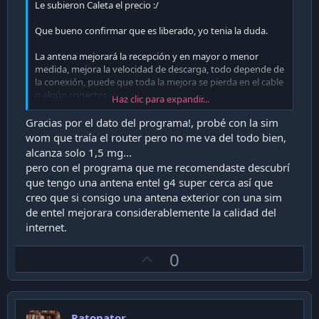
Le subieron Caleta el precio :/
Que bueno confirmar que es liberado, yo tenia la duda.
La antena mejorará la recepción y en mayor o menor
medida, mejora la velocidad de descarga, todo depende de
la conexión, puede que toda la mejora se pierda en el cable
o algún conector.
Haz clic para expandir...
Hay un tema por ahí donde hablan de las antenas, incluso
Gracias por el dato del programa!, probé con la sim
algunos ponen el router afuera de la casa en una caja
wom que traía el router pero no me va del todo bien,
estanco y de ahí llevan un cable rj45 a otro router dentro
alcanza solo 1,5 mg...
de la casa.
pero con el programa que me recomendaste descubrí
que tengo una antena entel g4 super cerca así que
Hay antenas que solo son para una frecuencia 2600 o 700.
creo que si consigo una antena exterior con una sim
Hay unas tipo panel que sirven para las 2.
de entel mejorara considerablemente la calidad del
internet.
Según esa funciona para el b11, pero trae 2 conectores
U
0
como el b310.
p
Habría que averiguar.
v
o
Deberías buscar el mejor lugar donde llega señal en tu
Ratonator