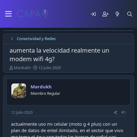
Conectividad y Redes
aumenta la velocidad realmente un
modem wifi 4g?
E
F
Mardukh
12 Julio 2020
m
e
p
c
e
h
Mardukh
z
a
Miembro Regular
ó
d
e
e
l
p
t
u
12 Julio 2020
#1
e
b
m
l
actualmente uso mi celular (moto g 4 plus) con un
a
i
plan de datos de entel ilimitado, en el sector que vivo
c
me toma el 4g y con todas las barras de señal casi