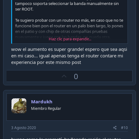
tampoco soporta seleccionar la banda manualmente sin
ser ROOT.
Te sugiero probar con un router no más, en caso que no te
funcione bien pon el router en un palo bien largo, lo pones
en el patio y con chip de otras compañías pruebas
nuevamente y juega con las bandas, no queda otra.
Haz clic para expandir...
Si sacas el plan de internet entel
wow el aumento es super grande! espero que sea aqsi
https://www.entel.cl/hogar/includes/internet-10mbps.iws
en mi caso... igual apenas tenga el router contare mi
trata con un ejecutivo para que te elimine el costo de
experiencia por este mismo post
habilitación y pídele que venda el aparato, claro, si es que
es posible.
U
0
p
y si te funciona bien te armas una caja para el router y lo
pones en el patio
v
o
Mardukh
t
Miembro Regular
e
3 Agosto 2020
#10