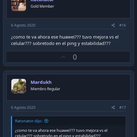
t
casa, con alguna app de celular puedes hacer una idea.
Gold Member
e
El router igual entrega esa info.
Yo uso network cell info en el celular.
6 Agosto 2020
#16
¿como te va ahora ese huawei??? tuvo mejora vs el
celular??? sobretodo en el ping y estabilidad???
U
0
Enviado desde mi S20+ mediante Tapatalk
p
v
o
Mardukh
t
Miembro Regular
e
6 Agosto 2020
#17
Ratonator dijo:
¿como te va ahora ese huawei??? tuvo mejora vs el
celular??? sobretodo en el ping y estabilidad???