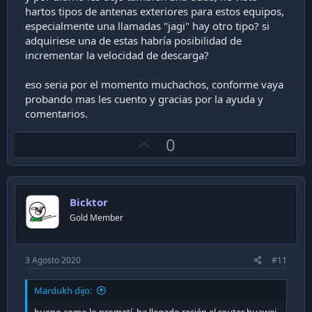
hartos tipos de antenas exteriores para estos equipos,
especialmente una llamadas "jagi" hay otro tipo? si
adquiriese una de estas habría posibilidad de
incrementar la velocidad de descarga?
eso seria por el momento muchachos, conforme vaya
probando mas les cuento y gracias por la ayuda y
comentarios.
U
0
p
v
o
Bicktor
t
Gold Member
e
3 Agosto 2020
#11
Mardukh dijo: