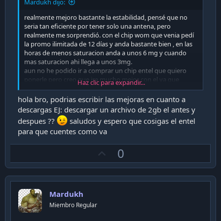
Mardukh dijo:
realmente mejoro bastante la estabilidad, pensé que no
seria tan eficiente por tener solo una antena, pero
realmente me sorprendió. con el chip wom que venia pedí
la promo ilimitada de 12 días y anda bastante bien , en las
horas de menos saturacion anda a unos 6 mg y cuando
mas saturacion ahi llega a unos 3mg.
aun no he podido ir a comprar un chip entel que quiero
ponerle pero creo que ira mucho mejor con el ya que
Haz clic para expandir...
tengo cerca una antena de 4g de entel.
hola bro, podrias escribir las mejoras en cuanto a
descargas EJ: descargar un archivo de 2gb el antes y
despues ??
saludos y espero que cosigas el entel
para que cuentes como va
U
0
p
v
o
Mardukh
t
Miembro Regular
e