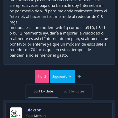
a
siempre, aveces baja una barra, le doy Internet a mi
c
oc por medio de wifi pero me anda realmente lento el
i
ó
Internet, al hacer un test me mide al rededor de 0.8
n
mgs.
mi duda es si un módem wifi 4g como el b310, b311
o b612 realmente ayudaría a mejorar la velocidad o
realmente es así el Internet de mi plan, si alguien sabe
por favor orienteme ya que un módem de esos sale al
rededor de 70 lucas que en estos tiempos de
pandemia no es menor el gasto.
Last
1 of 2
Siguiente
Sort by date
Sort by votes
Bicktor
Gold Member