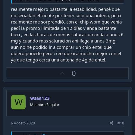
realmente mejoro bastante la estabilidad, pensé que
no seria tan eficiente por tener solo una antena, pero
realmente me sorprendió. con el chip wom que venia
pedí la promo ilimitada de 12 días y anda bastante
bien , en las horas de menos saturacion anda a unos 6
mg y cuando mas saturacion ahi llega a unos 3mg.
aun no he podido ir a comprar un chip entel que
quiero ponerle pero creo que ira mucho mejor con el
ya que tengo cerca una antena de 4g de entel.
U
0
p
v
o
wsaa123
t
W
Miembro Regular
e
6 Agosto 2020
#18