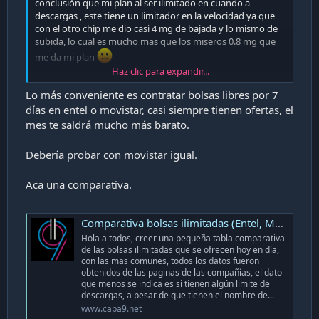
conclusión que mi plan al ser ilimitado en cuando a
descargas , este tiene un limitador en la velocidad ya que
con el otro chip me dio casi 4 mg de bajada y lo mismo de
subida, lo cual es mucho mas que los miseros 0.8 mg que
me da mi plan
Haz clic para expandir...
conocen algun buen plan en entel que pueda contratar
Lo más conveniente es contratar bolsas libres por 7
para aprovechar el internet? xD
días en entel o movistar, casi siempre tienen ofertas, el
mes te saldrá mucho más barato.
Debería probar con movistar igual.
Aca una comparativa.
Comparativa bolsas ilimitadas (Entel, Movistar, Claro y Wom) (SEP-2020)
Hola a todos, creer una pequeña tabla comparativa
de las bolsas ilimitadas que se ofrecen hoy en día,
con las mas comunes, todos los datos fueron
obtenidos de las paginas de las compañías, el dato
que menos se indica es si tienen algún limite de
descargas, a pesar de que tienen el nombre de...
www.capa9.net