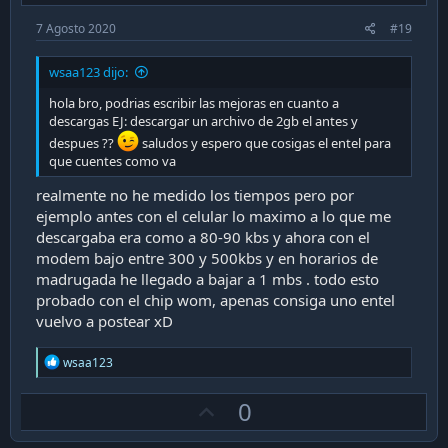
7 Agosto 2020
#19
wsaa123 dijo:
hola bro, podrias escribir las mejoras en cuanto a
descargas EJ: descargar un archivo de 2gb el antes y
despues ??
saludos y espero que cosigas el entel para
que cuentes como va
realmente no he medido los tiempos pero por
ejemplo antes con el celular lo maximo a lo que me
descargaba era como a 80-90 kbs y ahora con el
modem bajo entre 300 y 500kbs y en horarios de
madrugada he llegado a bajar a 1 mbs . todo esto
probado con el chip wom, apenas consiga uno entel
vuelvo a postear xD
R
wsaa123
e
a
U
0
c
t
p
i