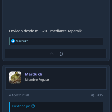
Enviado desde mi S20+ mediante Tapatalk
R
Mardukh
e
a
U
0
c
t
p
i
v
o
n
o
s
Mardukh
t
:
Miembro Regular
e
4 Agosto 2020
#15
Bicktor dijo: