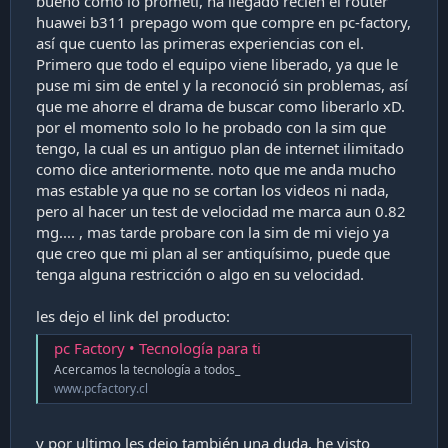
bueno como lo prometí, ha llegado recién el router
en una de esas cajas pones el router y tiras dentro de la
casa un cable ethernet conectado a otro router.
huawei b311 prepago wom que compre en pc-factory,
así que cuento las primeras experiencias con el.
Primero que todo el equipo viene liberado, ya que le
puse mi sim de entel y la reconoció sin problemas, así
que me ahorre el drama de buscar como liberarlo xD.
por el momento solo lo he probado con la sim que
tengo, la cual es un antiguo plan de internet ilimitado
como dice anteriormente. noto que me anda mucho
mas estable ya que no se cortan los videos ni nada,
pero al hacer un test de velocidad me marca aun 0.82
mg.... , mas tarde probare con la sim de mi viejo ya
que creo que mi plan al ser antiquísimo, puede que
tenga alguna restricción o algo en su velocidad.
les dejo el link del producto:
pc Factory • Tecnología para ti
Acercamos la tecnología a todos_
www.pcfactory.cl
y por ultimo les dejo también una duda, he visto