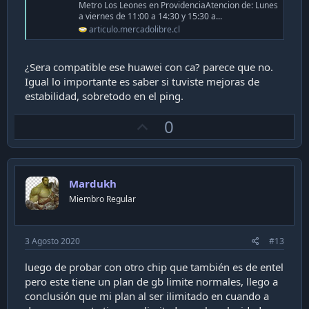
Metro Los Leones en ProvidenciaAtencion de: Lunes
a viernes de 11:00 a 14:30 y 15:30 a...
articulo.mercadolibre.cl
¿Sera compatible ese huawei con ca? parece que no.
Igual lo importante es saber si tuviste mejoras de
estabilidad, sobretodo en el ping.
U
0
p
v
o
Mardukh
t
Miembro Regular
e
3 Agosto 2020
#13
luego de probar con otro chip que también es de entel
pero este tiene un plan de gb limite normales, llego a
conclusión que mi plan al ser ilimitado en cuando a