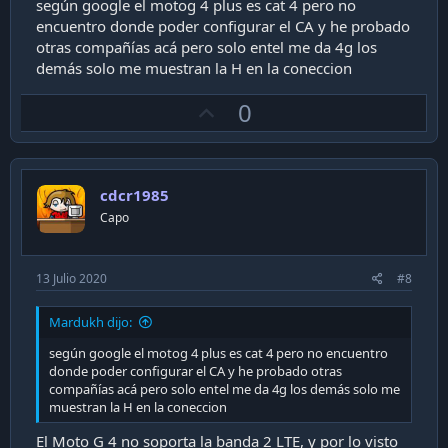
según google el motog 4 plus es cat 4 pero no
- Distancia a la antena y linea de visión de esta: no es tu
Has probado con chips de otras compañías? (Yo partiría
caso, pero si estás en medio de la nada, con un tremendo
encuentro donde poder configurar el CA y he probado
con este punto)
cerro bloqueando tu linea de visión a la antena, el modem
otras compañías acá pero solo entel me da 4g los
a lo más puede entregarte un servicio "mediocre" vs el
demás solo me muestran la H en la coneccion
celular que te entrega uno casi inexistente.
U
0
p
Finalmente, puede que te muestre señal completa tu
celular, pero el enlace sea a baja velocidad. Esto con un
v
modem-router dedicado podría mejorar.
o
cdcr1985
t
Capo
e
13 Julio 2020
#8
Mardukh dijo:
según google el motog 4 plus es cat 4 pero no encuentro
donde poder configurar el CA y he probado otras
compañías acá pero solo entel me da 4g los demás solo me
muestran la H en la coneccion
El Moto G 4 no soporta la banda 2 LTE, y por lo visto