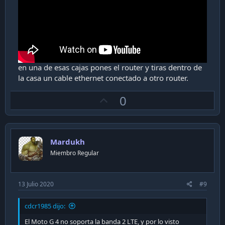
en una de esas cajas pones el router y tiras dentro de
la casa un cable ethernet conectado a otro router.
U
0
p
v
o
Mardukh
t
Miembro Regular
e
13 Julio 2020
#9
cdcr1985 dijo:
El Moto G 4 no soporta la banda 2 LTE, y por lo visto