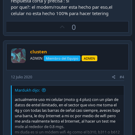
respuesta corta y precisa : si
por que?: el modem/router esta hecho par eso,el
celular no esta hecho 100% para hacer tetering
U
0
p
v
o
clusten
t
ADMIN
Miembro del Equipo
ADMIN
e
12 Julio 2020
#4
Mardukh dijo:
actualmente uso mi celular (moto g 4 plus) con un plan de
datos de entel ilimitado, en el sector que vivo me toma el
4g y con todas las barras de señal casi siempre, aveces baja
una barra, le doy Internet a mi oc por medio de wifi pero
me anda realmente lento el Internet, al hacer un test me
mide al rededor de 0.8 mgs.
mi duda es si un módem wifi 4g como el b310, b311 o b612