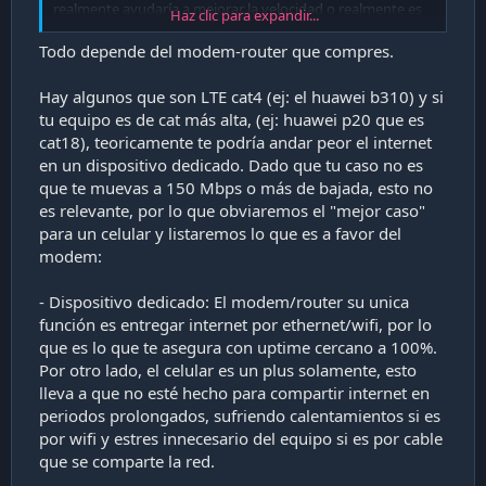
realmente ayudaría a mejorar la velocidad o realmente es
Haz clic para expandir...
así el Internet de mi plan, si alguien sabe por favor
orienteme ya que un módem de esos sale al rededor de 70
Todo depende del modem-router que compres.
lucas que en estos tiempos de pandemia no es menor el
gasto.
Hay algunos que son LTE cat4 (ej: el huawei b310) y si
tu equipo es de cat más alta, (ej: huawei p20 que es
cat18), teoricamente te podría andar peor el internet
en un dispositivo dedicado. Dado que tu caso no es
que te muevas a 150 Mbps o más de bajada, esto no
es relevante, por lo que obviaremos el "mejor caso"
para un celular y listaremos lo que es a favor del
modem:
- Dispositivo dedicado: El modem/router su unica
función es entregar internet por ethernet/wifi, por lo
que es lo que te asegura con uptime cercano a 100%.
Por otro lado, el celular es un plus solamente, esto
lleva a que no esté hecho para compartir internet en
periodos prolongados, sufriendo calentamientos si es
por wifi y estres innecesario del equipo si es por cable
que se comparte la red.