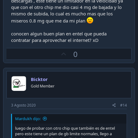
descargas , este tiene un limitador en la velocidad ya
que con el otro chip me dio casi 4 mg de bajada y lo
mismo de subida, lo cual es mucho mas que los
miseros 0.8 mg que me da mi plan
conocen algun buen plan en entel que pueda
contratar para aprovechar el internet? xD
U
0
p
v
o
Bicktor
t
Gold Member
e
3 Agosto 2020
#14
Mardukh dijo:
luego de probar con otro chip que también es de entel
pero este tiene un plan de gb limite normales, llego a