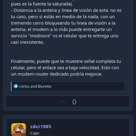
pues es la fuente la saturada).
- Distancia a la antena y linea de visión de esta: no es
tu caso, pero si estás en medio de la nada, con un
tremendo cerro bloqueando tu linea de visión a la
antena, el modem a lo más puede entregarte un
servicio "mediocre" vs el celular que te entrega uno
casi inexistente.
Finalmente, puede que te muestre señal completa tu
celular, pero el enlace sea a baja velocidad. Esto con
un modem-router dedicado podría mejorar.
R
c4rlos
and
Bluretto
e
a
U
0
c
t
p
i
v
o
n
o
s
cdcr1985
t
:
Capo