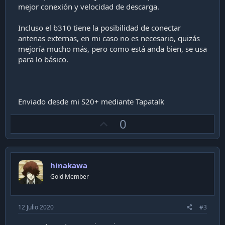
mejor conexión y velocidad de descarga.
Incluso el b310 tiene la posibilidad de conectar
antenas externas, en mi caso no es necesario, quizás
mejoría mucho más, pero como está anda bien, se usa
para lo básico.
Enviado desde mi S20+ mediante Tapatalk
U
0
p
v
o
hinakawa
t
Gold Member
e
12 Julio 2020
#3