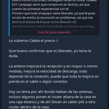
bueno como lo prometí, ha llegado recién el router huawei
b311 prepago wom que compre en pc-factory, así que
cuento las primeras experiencias con el.
Primero que todo el equipo viene liberado, ya que le puse
mi sim de entel y la reconoció sin problemas, así que me
ahorre el drama de buscar como liberarlo xD.
por el momento solo lo he probado con la sim que tengo,
la cual es un antiguo plan de internet ilimitado como dice
Haz clic para expandir...
anteriormente. noto que me anda mucho mas estable ya
que no se cortan los videos ni nada, pero al hacer un test
Le subieron Caleta el precio :/
de velocidad me marca aun 0.82 mg.... , mas tarde probare
con la sim de mi viejo ya que creo que mi plan al ser
Que bueno confirmar que es liberado, yo tenia la
antiquísimo, puede que tenga alguna restricción o algo en
duda.
su velocidad.
La antena mejorará la recepción y en mayor o menor
les dejo el link del producto:
medida, mejora la velocidad de descarga, todo
pc Factory • Tecnología para ti
depende de la conexión, puede que toda la mejora se
Acercamos la tecnología a todos_
pierda en el cable o algún conector.
www.pcfactory.cl
Hay un tema por ahí donde hablan de las antenas,
y por ultimo les dejo también una duda, he visto hartos
incluso algunos ponen el router afuera de la casa en
tipos de antenas exteriores para estos equipos,
una caja estanco y de ahí llevan un cable rj45 a otro
especialmente una llamadas "jagi" hay otro tipo? si
router dentro de la casa.
adquiriese una de estas habría posibilidad de incrementar