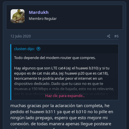
v
o
Mardukh
t
Miembro Regular
e
12 Julio 2020
#6
clusten dijo:
Todo depende del modem-router que compres.
Hay algunos que son LTE cat4 (ej: el huawei b310) y si tu
equipo es de cat más alta, (ej: huawei p20 que es cat18),
teoricamente te podría andar peor el internet en un
dispositivo dedicado. Dado que tu caso no es que te
muevas a 150 Mbps o más de bajada, esto no es relevante,
por lo que obviaremos el "mejor caso" para un celular y
Haz clic para expandir...
listaremos lo que es a favor del modem:
muchas gracias por la aclaración tan completa, he
- Dispositivo dedicado: El modem/router su unica función
pedido el huawei b311 ya que el b310 no lo pille en
es entregar internet por ethernet/wifi, por lo que es lo que
ningún lado prepago, espero que esto mejore mi
te asegura con uptime cercano a 100%. Por otro lado, el
conexión. de todas manera apenas llegue posteare
celular es un plus solamente, esto lleva a que no esté