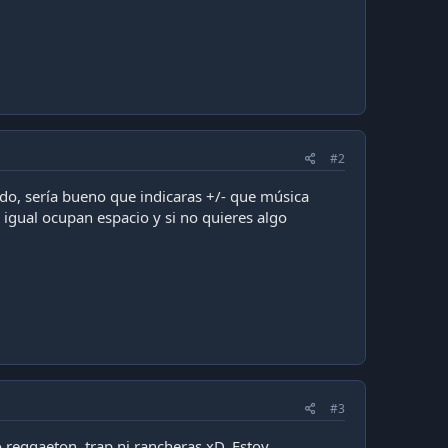
#2
lado, sería bueno que indicaras +/- que música
e igual ocupan espacio y si no quieres algo
#3
eggaeton, trap ni rancheras xD. Estoy