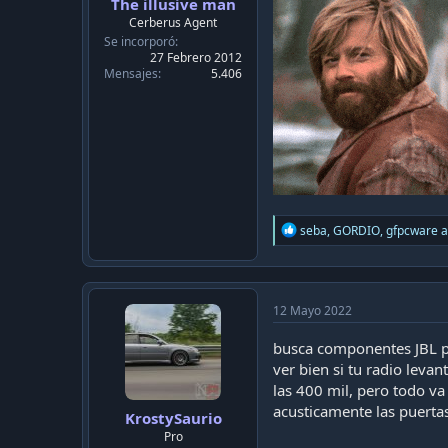
The illusive man
Cerberus Agent
Se incorporó
27 Febrero 2012
Mensajes
5.406
R
seba
,
GORDIO
,
gfpcware
a
e
a
c
t
i
12 Mayo 2022
o
n
busca componentes JBL par
s
ver bien si tu radio leva
:
las 400 mil, pero todo va
acusticamente las puerta
KrostySaurio
Pro