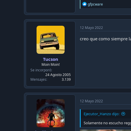
R
gfpcware
e
a
c
t
i
12 Mayo 2022
o
n
creo que como siempre la
s
:
Tucson
Moin Moin!
Se incorporó
24 Agosto 2005
Mensajes
3.139
12 Mayo 2022
Ejecutor_Hanzo dijo:
Solamente no escucho regg