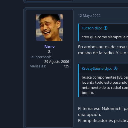
a
c
t
i
12 Mayo 2022
o
n
Tucson dijo:
s
:
creo que como siempre la m
Nerv
En ambos autos de casa t
G.
musho de la radio. Y si o
Se incorporó
29 Agosto 2006
Mensajes
725
KrostySaurio dijo:
busca componentes JBL para 
levanta todo esto pasando p
netamente de tu radio! com
bonito.
El tema esq Nakamichi pa
una opción.
El amplificador es prácti