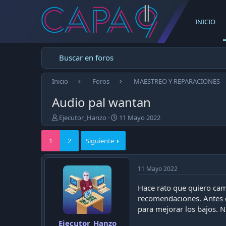
INICIO
Buscar en foros
Inicio
Foros
MAESTREO Y REPARACIONES
Audio pal wantan
E
F
Ejecutor_Hanzo
11 Mayo 2022
m
e
p
c
1
2
Siguiente
e
h
z
a
ó
d
11 Mayo 2022
e
e
l
p
Hace rato que quiero cam
t
u
recomendaciones. Antes d
e
b
m
l
para mejorar los bajos. Ni
a
i
Ejecutor_Hanzo