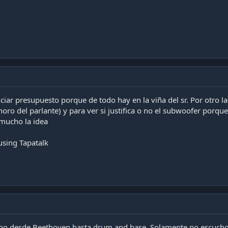
nciar presupuesto porque de todo hay en la viña del sr. Por otro 
onoro del parlante) y para ver si justifica o no el subwoofer porqu
mucho la idea
using Tapatalk
o desde Beethoven hasta drum and base. Solamente no escucho r