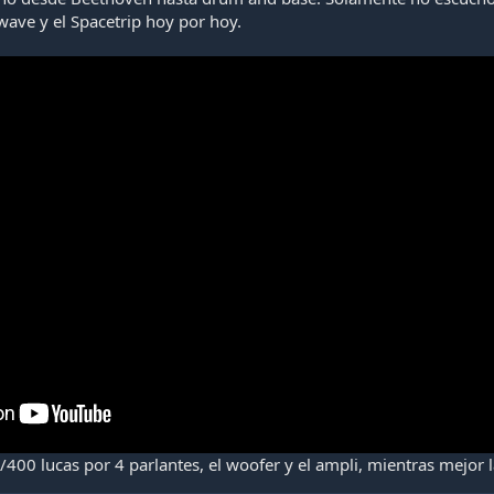
ave y el Spacetrip hoy por hoy.
400 lucas por 4 parlantes, el woofer y el ampli, mientras mejor 