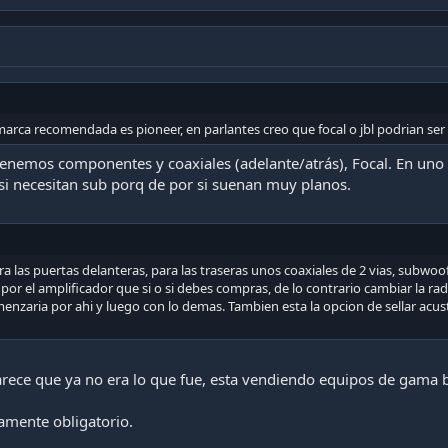
arca recomendada es pioneer, en parlantes creo que focal o jbl podrian ser
enemos componentes y coaxiales (adelante/atrás), Focal. En uno
 si necesitan sub porq de por si suenan muy planos.
las puertas delanteras, para las traseras unos coaxiales de 2 vias, subwoofe
or el amplificador que si o si debes compras, de lo contrario cambiar la radi
enzaria por ahi y luego con lo demas. Tambien esta la opcion de sellar acu
rece que ya no era lo que fue, esta vendiendo equipos de gama ba
camente obligatorio.