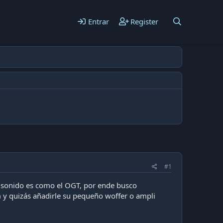
Entrar
Register
#1
l sonido es como el OGT, por ende busco
) y quizás añadirle su pequeño woffer o ampli