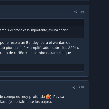
#9
go si el precio es lo importante, es una opción.
poner eso a un Bentley, para el wantan de
(sub pioneer 11" + amplificador sobre los 220k),
obrado de cariño + en combo nakamichi que
#10
 de conejo es muy profunda
): Revisa
slado (especialmente los bajos).