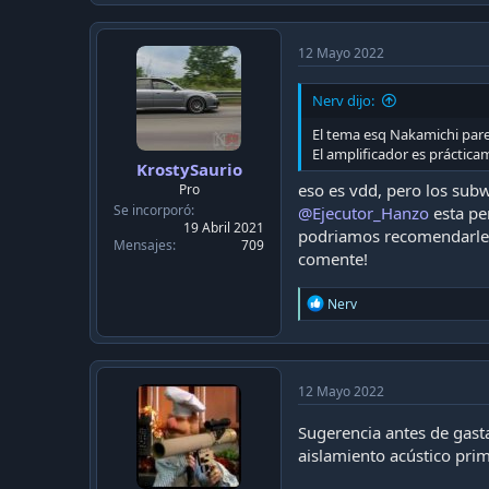
12 Mayo 2022
Nerv dijo:
El tema esq Nakamichi pare
El amplificador es práctica
KrostySaurio
eso es vdd, pero los sub
Pro
Se incorporó
@Ejecutor_Hanzo
esta pe
19 Abril 2021
podriamos recomendarle A
Mensajes
709
comente!
R
Nerv
e
a
c
t
i
12 Mayo 2022
o
n
Sugerencia antes de gast
s
aislamiento acústico prim
: