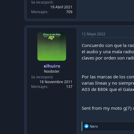
Se incorporó
19 Abril 2021
Mensajes
709
12 Mayo 2022
Concuerdo con que la radi
el audio y una mala radio
claves por orden son radi
elhuiro
Noobster
Por las marcas de los co
Se incorporó
18 Noviembre 2011
varias líneas y no siempr
Mensajes
137
A03 de $80k que el Galax
Sent from my moto g(7) 
R
Nerv
e