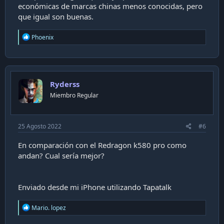
económicas de marcas chinas menos conocidas, pero
que igual son buenas.
R
Phoenix
e
a
c
t
i
Ryderss
o
n
Miembro Regular
s
:
25 Agosto 2022
#6
En comparación con el Redragon k580 pro como
andan? Cual sería mejor?
Enviado desde mi iPhone utilizando Tapatalk
R
Mario. lopez
e
a