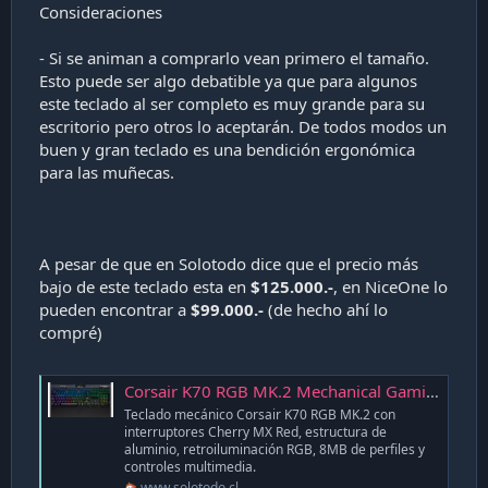
Consideraciones
- Si se animan a comprarlo vean primero el tamaño.
Esto puede ser algo debatible ya que para algunos
este teclado al ser completo es muy grande para su
escritorio pero otros lo aceptarán. De todos modos un
buen y gran teclado es una bendición ergonómica
para las muñecas.
A pesar de que en Solotodo dice que el precio más
bajo de este teclado esta en
$125.000.-
, en NiceOne lo
pueden encontrar a
$99.000.-
(de hecho ahí lo
compré)
Corsair K70 RGB MK.2 Mechanical Gaming Keyboard - Cherry Red (CH-9109010-SP)
Teclado mecánico Corsair K70 RGB MK.2 con
interruptores Cherry MX Red, estructura de
aluminio, retroiluminación RGB, 8MB de perfiles y
controles multimedia.
www.solotodo.cl