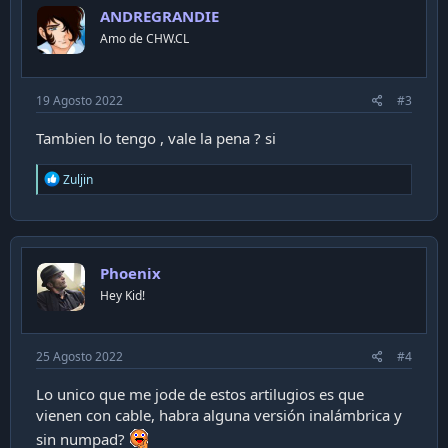
i
ANDREGRANDIE
o
n
Amo de CHW.CL
s
:
19 Agosto 2022
#3
Tambien lo tengo , vale la pena ? si
R
Zuljin
e
a
c
t
i
Phoenix
o
n
Hey Kid!
s
:
25 Agosto 2022
#4
Lo unico que me jode de estos artilugios es que
vienen con cable, habra alguna versión inalámbrica y
sin numpad?