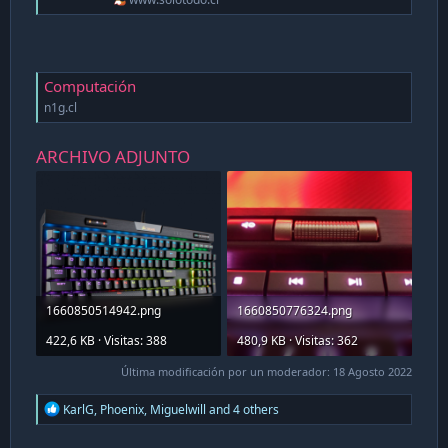
Computación
n1g.cl
ARCHIVO ADJUNTO
1660850514942.png
1660850776324.png
422,6 KB · Visitas: 388
480,9 KB · Visitas: 362
Última modificación por un moderador:
18 Agosto 2022
R
KarlG
,
Phoenix
,
Miguelwill
and 4 others
e
a