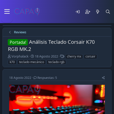
Reviews
Análisis Teclado Corsair K70
Portada!
RGB MK.2
E
F
T
Vorphalack
18 Agosto 2022
cherry mx
corsair
m
e
a
k70
teclado mecánico
teclado rgb
p
c
g
e
h
s
z
a
18 Agosto 2022
Respuestas: 5
ó
d
e
e
l
p
t
u
e
b
m
l
a
i
c