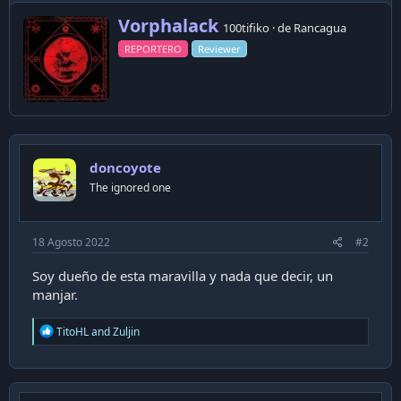
c
W
t
Vorphalack
100tifiko
·
de
Rancagua
i
r
o
REPORTERO
Reviewer
i
n
t
s
t
:
e
n
b
y
doncoyote
The ignored one
18 Agosto 2022
#2
Soy dueño de esta maravilla y nada que decir, un
manjar.
R
TitoHL
and
Zuljin
e
a
c
t