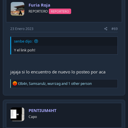
i
Furia Roja
o
n
REPORTERO
REPORTERO
s
:
23 Enero 2023
#69
senbe dijo:
Y el link poh!
jajaja si lo encuentro de nuevo lo posteo por aca
R
t3b4n
,
Samsarulz
,
wurrzag
and 1 other person
e
a
c
t
i
PENTIUM4HT
o
n
Capo
s
: