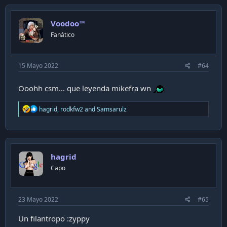
t
i
Voodoo™
o
n
Fanático
s
:
15 Mayo 2022
#64
Ooohh csm... que leyenda mikefra wn
R
hagrid
,
rodkfw2
and
Samsarulz
e
a
c
t
i
hagrid
o
n
Capo
s
:
23 Mayo 2022
#65
Un filantropo :zyppy