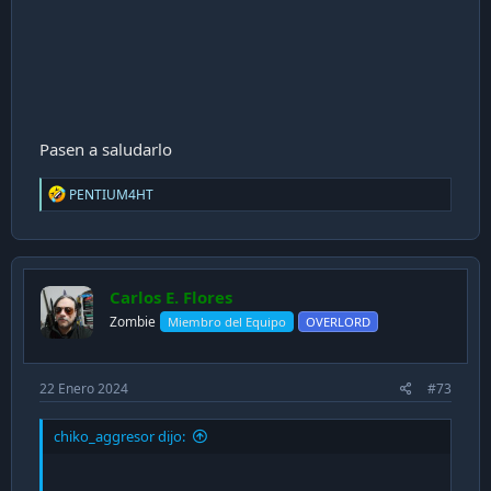
Pasen a saludarlo
R
PENTIUM4HT
e
a
c
t
i
Carlos E. Flores
o
n
Zombie
Miembro del Equipo
OVERLORD
s
:
22 Enero 2024
#73
chiko_aggresor dijo: