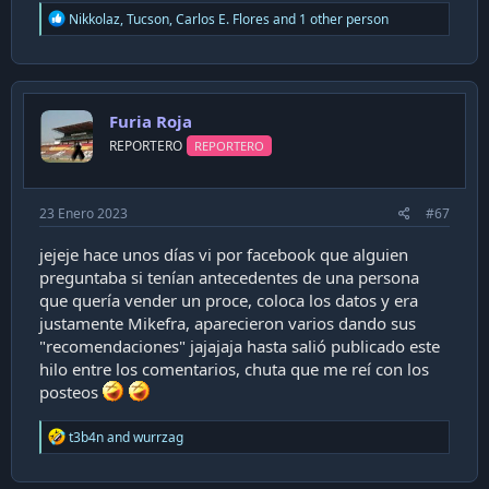
R
Nikkolaz
,
Tucson
,
Carlos E. Flores
and 1 other person
e
a
c
t
i
Furia Roja
o
n
REPORTERO
REPORTERO
s
:
23 Enero 2023
#67
jejeje hace unos días vi por facebook que alguien
preguntaba si tenían antecedentes de una persona
que quería vender un proce, coloca los datos y era
justamente Mikefra, aparecieron varios dando sus
"recomendaciones" jajajaja hasta salió publicado este
hilo entre los comentarios, chuta que me reí con los
posteos
R
t3b4n
and
wurrzag
e
a
c