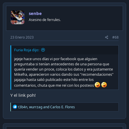
t
i
senbe
o
n
Asesino de ferrules.
s
:
23 Enero 2023
#68
Furia Roja dijo:
jejeje hace unos días vi por facebook que alguien
preguntaba si tenían antecedentes de una persona que
quería vender un proce, coloca los datos y era justamente
Mikefra, aparecieron varios dando sus "recomendaciones"
jajajaja hasta salió publicado este hilo entre los
comentarios, chuta que me reí con los posteos
Y el link poh!
R
t3b4n
,
wurrzag
and
Carlos E. Flores
e
a
c
t