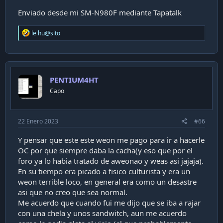
Enviado desde mi SM-N980F mediante Tapatalk
R
le hu@sito
e
a
c
t
i
PENTIUM4HT
o
n
Capo
s
:
22 Enero 2023
#66
Y pensar que este este weon me pago para ir a hacerle
OC por que siempre daba la cacha(y eso que por el
foro ya lo habia tratado de aweonao y weas asi jajaja).
En su tiempo era picado a fisico culturista y era un
weon terrible loco, en general era como un desastre
asi que no creo que sea normal.
Me acuerdo que cuando fui me dijo que se iba a rajar
con una chela y unos sandwitch, aun me acuerdo