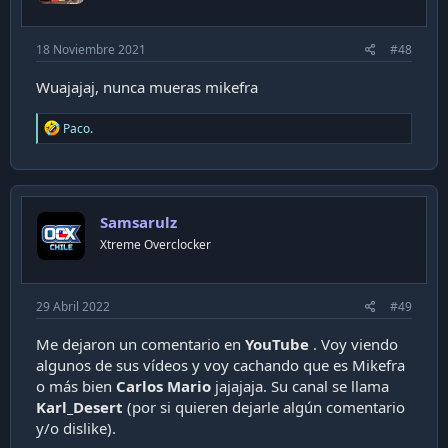
:
18 Noviembre 2021
#48
Wuajajaj, nunca mueras mikefra
R
Paco.
e
a
c
t
i
Samsarulz
o
n
Xtreme Overclocker
s
:
29 Abril 2022
#49
Me dejaron un comentario en
YouTube
. Voy viendo
algunos de sus vídeos y voy cachando que es Mikefra
o más bien
Carlos Mario
jajajaja. Su canal se llama
Karl_Desert
(por si quieren dejarle algún comentario
y/o dislike).