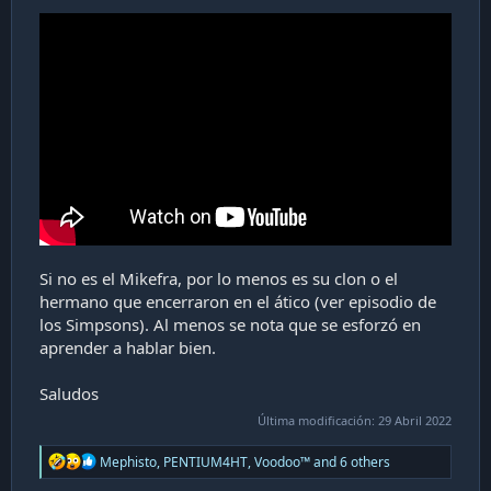
Si no es el Mikefra, por lo menos es su clon o el
hermano que encerraron en el ático (ver episodio de
los Simpsons). Al menos se nota que se esforzó en
aprender a hablar bien.
Saludos
Última modificación:
29 Abril 2022
R
Mephisto
,
PENTIUM4HT
,
Voodoo™
and 6 others
e