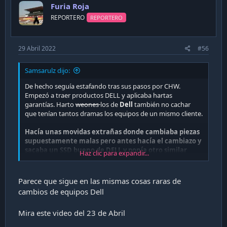
Furia Roja
o
n
REPORTERO
REPORTERO
s
:
29 Abril 2022
#56
Samsarulz dijo:
De hecho seguía estafando tras sus pasos por CHW.
Empezó a traer productos DELL y aplicaba hartas
garantías. Harto
weones
los de
Dell
también no cachar
que tenían tantos dramas los equipos de un mismo cliente.
Hacía unas movidas extrañas donde cambiaba piezas
supuestamente malas pero antes hacía el cambiazo y
sacaba un SSD bueno de DELL y ponía otro similar
Haz clic para expandir...
pero marca corneta (lo mismo con las RAM y todo lo
que pudiera ser desmontable).
Parece que sigue en las mismas cosas raras de
También estaban los equipos intervenidos donde no
cambios de equipos Dell
faltaba el cliente molesto que venía a llorar a CHW y
quedaba en nada.
Mira este video del 23 de Abril
No sé si ahora seguirá estafando con piezas de