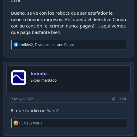
Bueno, se ve con los robocs que ser estafador le
generó buenos ingresos. Ahí quedó el detective Conan
con su canción "el crimen nunca pagará"... aquí vemos
que paga bastante bien.
R
rodkfw2
,
Dragonkiller
and
Pagot
e
a
c
t
i
bobolu
o
n
Experimentado
s
:
3 Mayo 2022
#60
El que fundió un Yaris?
R
PENTIUM4HT
e
a