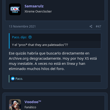
Samsarulz
Xtreme Overclocker
13 Noviembre 2021
#47
Paco. dijo:
Y el "pros* that they are paleteados"??
Ese quizás habría que buscarlo directamente en
Archive.org desgraciadamente. Hoy por hoy XS está
muy inestable. A veces no está en línea y han
eliminado muchos hilos del foro.
R
Paco.
e
a
c
t
i
Voodoo™
o
n
Fanático
s