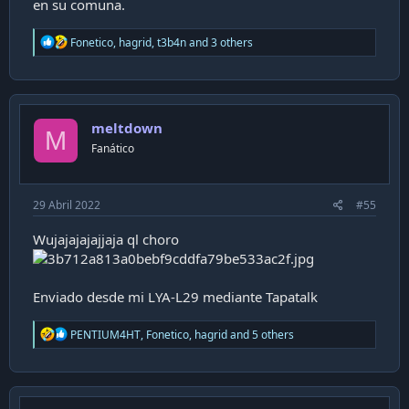
en su comuna.
R
Fonetico
,
hagrid
,
t3b4n
and 3 others
e
a
c
t
i
meltdown
o
M
n
Fanático
s
:
29 Abril 2022
#55
Wujajajajajjaja ql choro
Enviado desde mi LYA-L29 mediante Tapatalk
R
PENTIUM4HT
,
Fonetico
,
hagrid
and 5 others
e
a
c
t
i