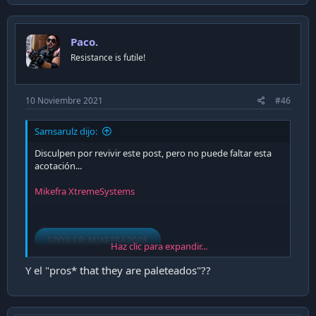
c
t
i
Paco.
o
n
Resistance is futile!
s
:
10 Noviembre 2021
#46
Samsarulz dijo:
Disculpen por revivir este post, pero no puede faltar esta
acotación...
Mikefra XtremeSystems
SPOILER:
MIKEFRA2008
Haz clic para expandir...
Y el "pros* that they are paleteados"??