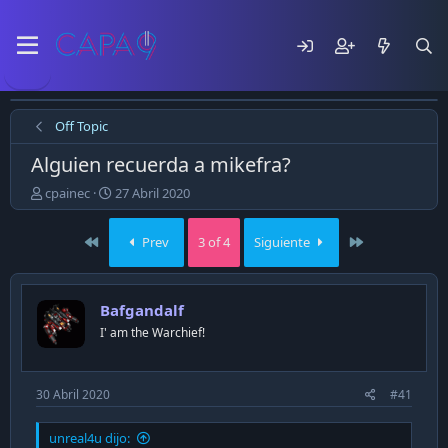
Off Topic
Alguien recuerda a mikefra?
E
F
cpainec
27 Abril 2020
m
e
p
c
First
Last
Prev
3 of 4
Siguiente
e
h
z
a
ó
d
e
e
Bafgandalf
l
p
I' am the Warchief!
t
u
e
b
m
l
a
i
30 Abril 2020
#41
c
a
unreal4u dijo:
c