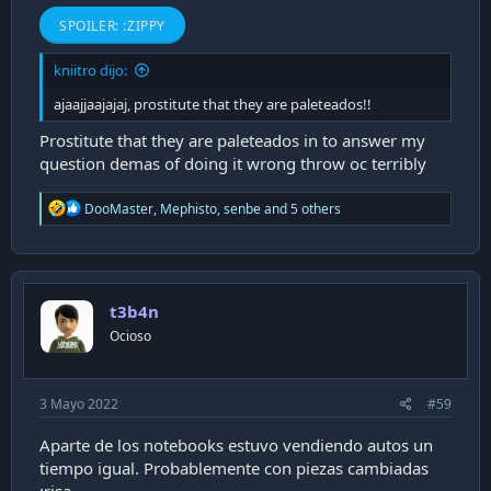
SPOILER:
:ZIPPY
kniitro dijo:
ajaajjaajajaj, prostitute that they are paleteados!!
Prostitute that they are paleteados in to answer my
question demas of doing it wrong throw oc terribly
R
DooMaster
,
Mephisto
,
senbe
and 5 others
e
a
c
t
i
t3b4n
o
n
Ocioso
s
:
3 Mayo 2022
#59
Aparte de los notebooks estuvo vendiendo autos un
tiempo igual. Probablemente con piezas cambiadas
:risa