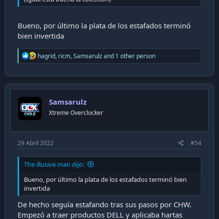
Bueno, por último la plata de los estafados terminó
bien invertida
R
hagrid
,
ricm
,
Samsarulz
and 1 other person
e
a
c
t
i
Samsarulz
o
n
Xtreme Overclocker
s
:
29 Abril 2022
#54
The illusive man dijo:
Bueno, por último la plata de los estafados terminó bien
invertida
De hecho seguía estafando tras sus pasos por CHW.
Empezó a traer productos DELL y aplicaba hartas