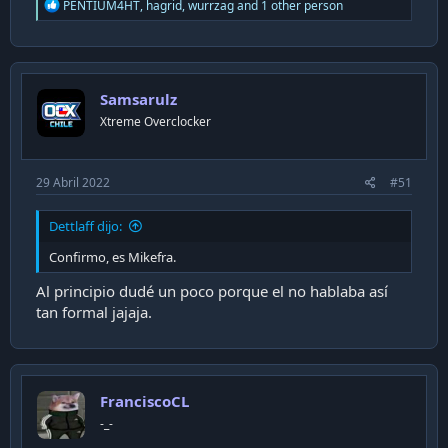
R
PENTIUM4HT
,
hagrid
,
wurrzag
and 1 other person
e
a
Si no es el Mikefra, por lo menos es su clon o el hermano
c
que encerraron en el ático (ver episodio Simpsons). Al
t
menos se nota que se esforzó en aprender a hablar bien.
i
Samsarulz
o
Saludos
n
Xtreme Overclocker
s
:
29 Abril 2022
#51
Dettlaff dijo:
Confirmo, es Mikefra.
Al principio dudé un poco porque el no hablaba así
tan formal jajaja.
FranciscoCL
-_-