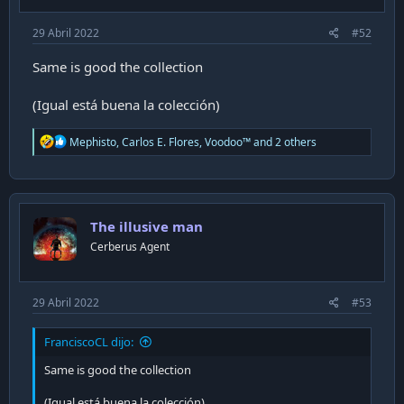
29 Abril 2022
#52
Same is good the collection
(Igual está buena la colección)
R
Mephisto
,
Carlos E. Flores
,
Voodoo™
and 2 others
e
a
c
t
i
The illusive man
o
n
Cerberus Agent
s
:
29 Abril 2022
#53
FranciscoCL dijo:
Same is good the collection
(Igual está buena la colección)