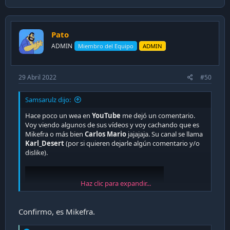
a
c
t
i
Pato
o
n
ADMIN
Miembro del Equipo
ADMIN
s
:
29 Abril 2022
#50
Samsarulz dijo:
Hace poco un wea en
YouTube
me dejó un comentario.
Voy viendo algunos de sus vídeos y voy cachando que es
Mikefra o más bien
Carlos Mario
jajajaja. Su canal se llama
Karl_Desert
(por si quieren dejarle algún comentario y/o
dislike).
Haz clic para expandir...
Confirmo, es Mikefra.