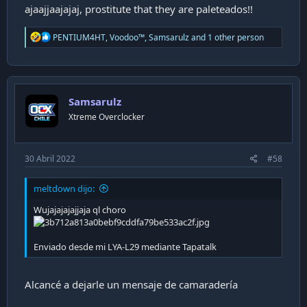
ajaajjaajajaj, prostitute that they are paleteados!!
R
PENTIUM4HT
,
Voodoo™
,
Samsarulz
and 1 other person
e
a
c
t
i
Samsarulz
o
n
Xtreme Overclocker
s
:
30 Abril 2022
#58
meltdown dijo:
Wujajajajajjaja ql choro
Enviado desde mi LYA-L29 mediante Tapatalk
Alcancé a dejarle un mensaje de camaradería