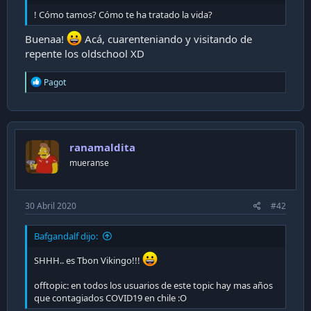
i
! Cómo tamos? Cómo te ha tratado la vida?
ó
n
Buenaa!
Acá, cuarenteniando y visitando de
repente los oldschool XD
R
Pagot
e
a
c
t
i
ranamaldita
o
n
mueranse
s
:
30 Abril 2020
#42
Bafgandalf dijo:
SHHH.. es Tbon Vikingo!!!
offtopic: en todos los usuarios de este topic hay mas años
que contagiados COVID19 en chile :O