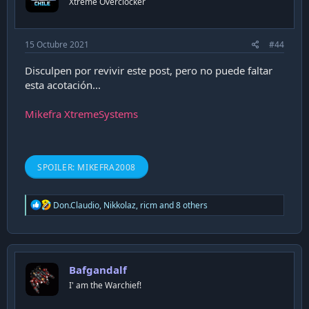
Xtreme Overclocker
15 Octubre 2021
#44
Disculpen por revivir este post, pero no puede faltar
esta acotación...
Mikefra XtremeSystems
SPOILER:
MIKEFRA2008
R
Don.Claudio
,
Nikkolaz
,
ricm
and 8 others
e
a
c
t
i
Bafgandalf
o
n
I' am the Warchief!
s
: