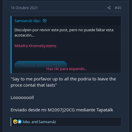
16 Octubre 2021
#45
Samsarulz dijo:
Disculpen por revivir este post, pero no puede faltar esta
acotación...
Mikefra XtremeSystems
SPOILER:
MIKEFRA2008
Haz clic para expandir...
"Say to me porfavor up to all the podria to leave the
proce contal that lasts"
Loooooooll
Enviado desde mi M2007J20CG mediante Tapatalk
R
lobo.
and
Samsarulz
e
a