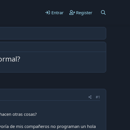
Entrar
Register
ormal?
#1
hacen otras cosas?
yoría de mis compañeros no programan un hola