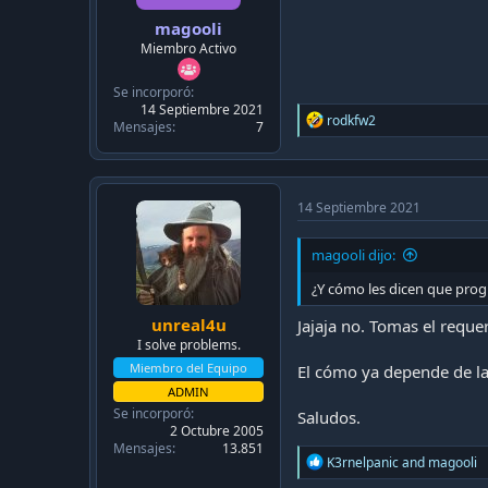
magooli
Miembro Activo
Se incorporó
14 Septiembre 2021
R
rodkfw2
Mensajes
7
e
a
c
t
i
14 Septiembre 2021
o
n
magooli dijo:
s
:
¿Y cómo les dicen que pro
unreal4u
Jajaja no. Tomas el reque
I solve problems.
Miembro del Equipo
El cómo ya depende de la
ADMIN
Se incorporó
Saludos.
2 Octubre 2005
Mensajes
13.851
R
K3rnelpanic
and
magooli
e