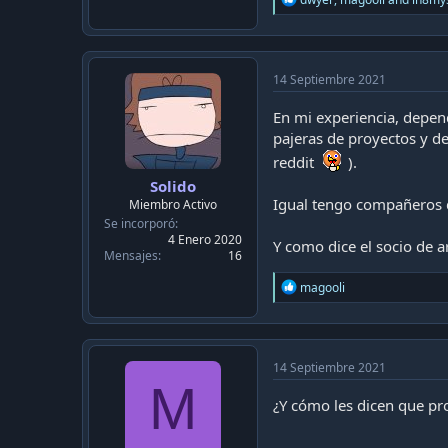
e
a
c
t
i
14 Septiembre 2021
o
n
En mi experiencia, depen
s
pajeras de proyectos y d
:
reddit
).
Solido
Igual tengo compañeros q
Miembro Activo
Se incorporó
4 Enero 2020
Y como dice el socio de 
Mensajes
16
R
magooli
e
a
c
t
i
14 Septiembre 2021
o
M
n
¿Y cómo les dicen que p
s
: