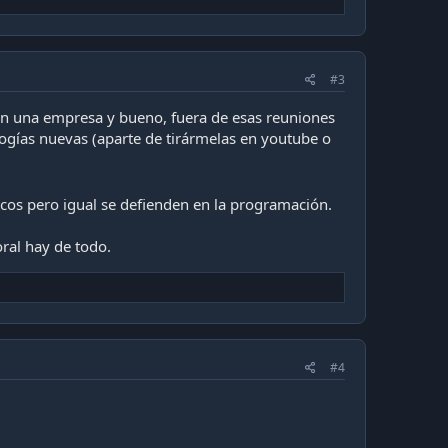
#3
 en una empresa y bueno, fuera de esas reuniones
ogías nuevas (aparte de tirármelas en youtube o
cos pero igual se defienden en la programación.
ral hay de todo.
#4