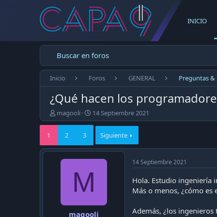
INICIO
Buscar en foros
Inicio
Foros
GENERAL
Preguntas &
¿Qué hacen los programadores
E
F
magooli
14 Septiembre 2021
m
e
p
c
1
2
3
Siguiente
e
h
z
a
ó
d
14 Septiembre 2021
e
e
M
l
p
Hola. Estudio ingeniería 
t
u
Más o menos, ¿cómo es el
e
b
m
l
a
i
Además, ¿los ingenieros
magooli