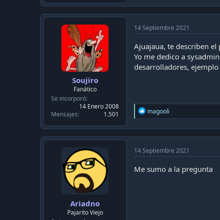
a
c
t
i
14 Septiembre 2021
o
n
Ajuajaua, te describen el
s
Yo me dedico a sysadmins
:
desarrolladores, ejemplo 
Soujiro
Fanático
Se incorporó
14 Enero 2008
R
magooli
Mensajes
1.501
e
a
c
t
i
14 Septiembre 2021
o
n
Me sumo a la pregunta
s
:
Ariadno
Pajarito Viejo