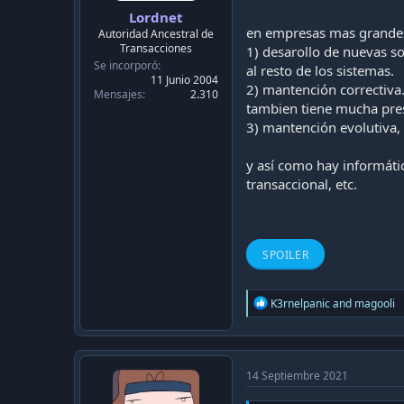
Lordnet
en empresas mas grandes 
Autoridad Ancestral de
Transacciones
1) desarollo de nuevas s
Se incorporó
al resto de los sistemas.
11 Junio 2004
2) mantención correctiva
Mensajes
2.310
tambien tiene mucha pre
3) mantención evolutiva,
y así como hay informátic
transaccional, etc.
SPOILER
R
K3rnelpanic
and
magooli
e
a
c
t
i
14 Septiembre 2021
o
n