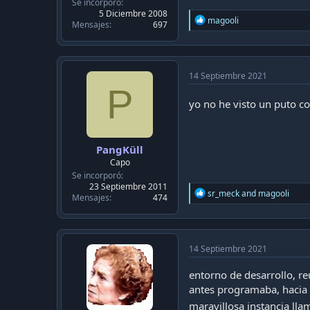
Se incorporó
5 Diciembre 2008
R
magooli
Mensajes
697
e
a
c
t
i
14 Septiembre 2021
o
P
n
yo no he visto un puto co
s
:
PangKüll
Capo
Se incorporó
23 Septiembre 2011
R
sr_meck
and
magooli
Mensajes
474
e
a
c
t
i
14 Septiembre 2021
o
n
entorno de desarrollo, re
s
antes programaba, hacia e
:
maravillosa instancia ll