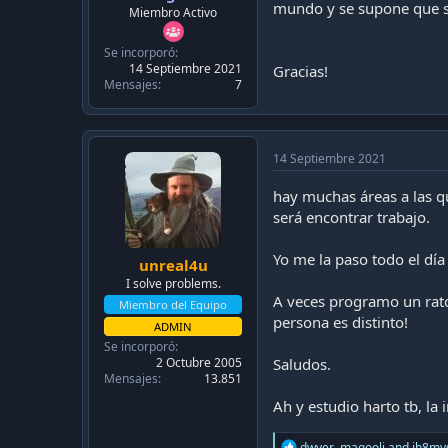
c
mundo y se supone que se
Miembro Activo
a
c
Se incorporó
i
14 Septiembre 2021
Gracias!
ó
Mensajes
7
n
14 Septiembre 2021
hay muchas áreas a las qu
será encontrar trabajo.
Yo me la paso todo el día 
unreal4u
I solve problems.
A veces programo un rato,
Miembro del Equipo
persona es distinto!
ADMIN
Se incorporó
Saludos.
2 Octubre 2005
Mensajes
13.851
Ah y estudio harto tb, la
R
dwyer
,
magooli
and
ih8mys