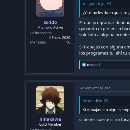
magooli dijo:
s
:
¿Y cómo les dicen que pro
Solido
El que programar depende
Miembro Activo
ganando experiencia haci
Se incorporó
solución a alguna problem
4 Enero 2020
Mensajes
16
Si trabajas con alguna em
los programas tu, ahí tu
R
magooli
e
a
c
t
i
14 Septiembre 2021
o
n
Solido dijo:
s
:
Si trabajas con alguna empr
hinakawa
si tienes suerte si no toca
Gold Member
Se incorporó